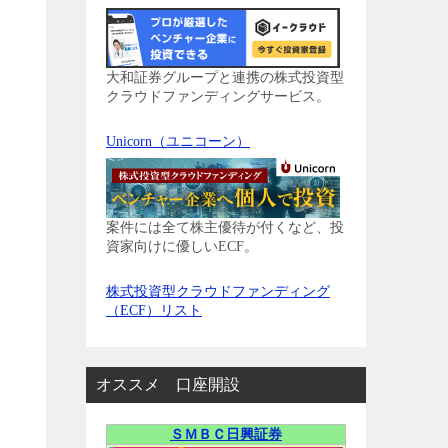
大和証券グループと連携の株式投資型
クラウドファンディングサービス。
Unicorn（ユニコーン）
案件には全て株主優待が付くなど、投
資家向けに優しいECF。
株式投資型クラウドファンディング
（ECF）リスト
オススメ 口座開設
ＳＭＢＣ日興証券