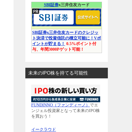
SBI証券
x三井住友カード
SBI証券x三井住友カードのクレジッ
ト決済で投資信託の積立可能に！Vポ
イントが貯まる！
0.5%ポイント付
与、年間3000Pゲット可能！
未来のIPO株を持てる可能性
FUNDINNO（ファンディーノ）
でエ
ンジェル投資家となって未来のIPO株
を買おう！
イークラウド