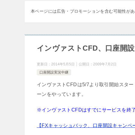
本ページには広告・プロモーションを含む可能性があ
インヴァストCFD、口座開
更新日：
2014年5月5日
公開日：
2009年7月2日
口座開設実況中継
インヴァストCFD
は5/7より取引開始スタ
ーンをやっています。
※インヴァストCFDはすでにサービスを終
【FXキャッシュバック、口座開設キャンペ