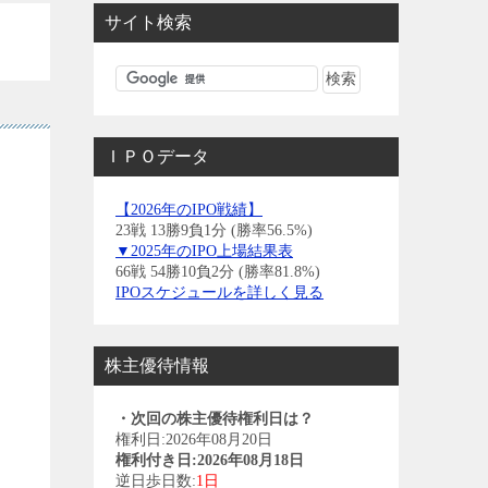
サイト検索
ＩＰＯデータ
【2026年のIPO戦績】
23戦 13勝9負1分 (勝率56.5%)
▼2025年のIPO上場結果表
66戦 54勝10負2分 (勝率81.8%)
IPOスケジュールを詳しく見る
株主優待情報
・次回の株主優待権利日は？
権利日:2026年08月20日
権利付き日:2026年08月18日
逆日歩日数:
1日