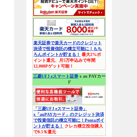
楽天証券で楽天カードのクレジット
決済で投資信託の積立可能に！もち
ろんポイントが貯まる！
最大2%ポ
イント還元、月5万申込みで年間
12,000Pゲット可能！
三菱UFJ eスマート証券
x au PAYカー
ド
「三菱UFJ eスマート証券」
x「auPAYカード」のクレジット決済
で投資信託の積立可能に！Pontaポイ
ントが貯まる！
クレカ積立投信購入
で0.5％還元