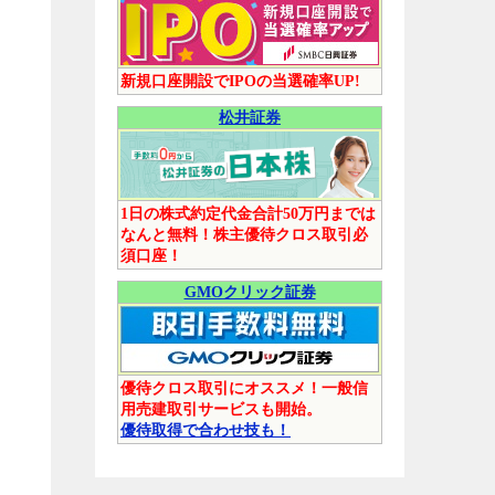
新規口座開設でIPOの当選確率UP!
松井証券
1日の株式約定代金合計50万円までは
なんと無料！株主優待クロス取引必
須口座！
GMOクリック証券
優待クロス取引にオススメ！一般信
用売建取引サービスも開始。
優待取得で合わせ技も！