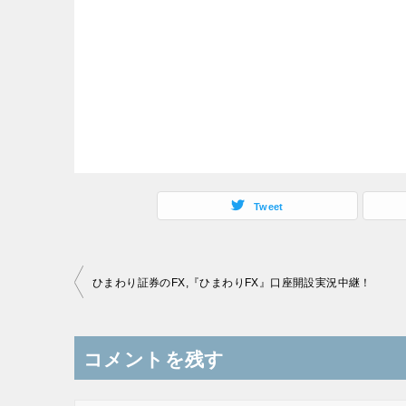
Tweet
投
ひまわり証券のFX,『ひまわりFX』口座開設実況中継！
稿
ナ
コメントを残す
ビ
ゲ