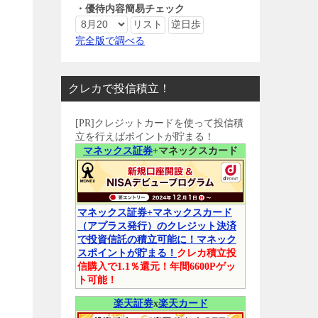
・優待内容簡易チェック
完全版で調べる
クレカで投信積立！
[PR]クレジットカードを使って投信積
立を行えばポイントが貯まる！
マネックス証券
+マネックスカード
マネックス証券+マネックスカード
（アプラス発行）のクレジット決済
で投資信託の積立可能に！マネック
スポイントが貯まる！
クレカ積立投
信購入で1.1％還元！年間6600Pゲッ
ト可能！
楽天証券
x
楽天カード