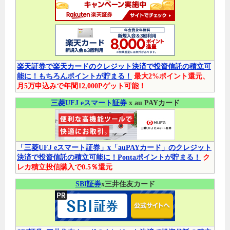
楽天証券で楽天カードのクレジット決済で投資信託の積立可
能に！もちろんポイントが貯まる！
最大2%ポイント還元、
月5万申込みで年間12,000Pゲット可能！
三菱UFJ eスマート証券
x au PAYカード
「三菱UFJ eスマート証券」x「auPAYカード」のクレジット
決済で投資信託の積立可能に！Pontaポイントが貯まる！
ク
レカ積立投信購入で0.5％還元
SBI証券
x三井住友カード