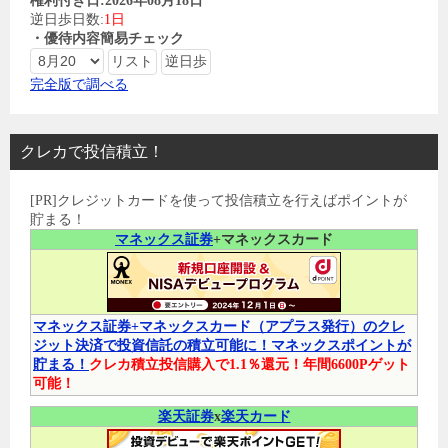
権利付き日:2026年08月18日
逆日歩日数:
1日
・優待内容簡易チェック
完全版で調べる
クレカで投信積立！
[PR]クレジットカードを使って投信積立を行えばポイントが
貯まる！
マネックス証券
+マネックスカード
マネックス証券+マネックスカード（アプラス発行）のクレ
ジット決済で投資信託の積立可能に！マネックスポイントが
貯まる！
クレカ積立投信購入で1.1％還元！年間6600Pゲット
可能！
楽天証券
x
楽天カード