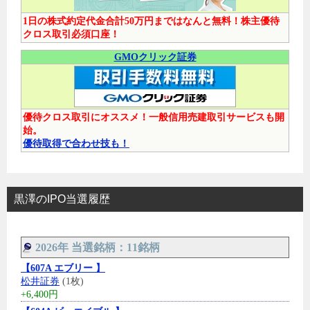
1日の株式約定代金合計50万円まではなんと無料！株主優待
クロス取引必須口座！
GMOクリック証券
優待クロス取引にオススメ！一般信用売建取引サービスも開
始。
優待取得で合わせ技も！
黒澤のIPO当選履歴
2026年 当選銘柄：11銘柄
【607A エブリー 】
松井証券
(1枚)
+6,400円