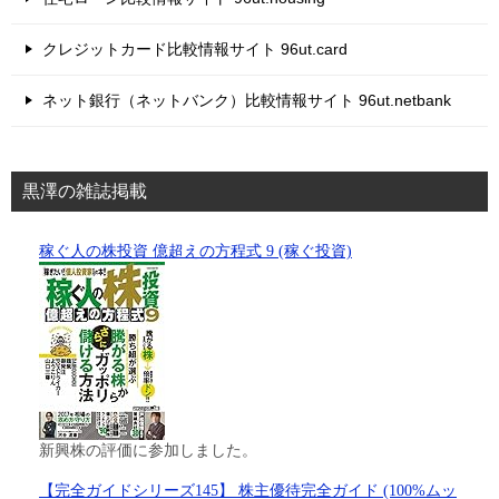
クレジットカード比較情報サイト 96ut.card
ネット銀行（ネットバンク）比較情報サイト 96ut.netbank
黒澤の雑誌掲載
稼ぐ人の株投資 億超えの方程式 9 (稼ぐ投資)
新興株の評価に参加しました。
【完全ガイドシリーズ145】 株主優待完全ガイド (100%ムッ