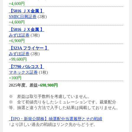
+4,600円
【5016 ＪＸ金属 】
SMBC日興証券
(2枚)
+4,600円
【5016 ＪＸ金属 】
みずほ証券
(3枚)
+6,900円
【323A フライヤー 】
みずほ証券
(2枚)
+99,600円
【7790 バルコス 】
マネックス証券
(1枚)
+100円
2025年度、差益
+698,900円
※ 差益は取引手数料を考慮していません。
※ 全て初値売りをしたシミュレーションです。裁量配分
等、抽選と違う方法で入手した結果は掲載しておりません。
【IPO・新規公開株】抽選配分当選履歴とその戦績
↑より詳しい過去の戦績はリンク先からどうぞ。