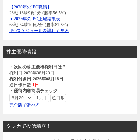
【2026年のIPO戦績】
23戦 13勝9負1分 (勝率56.5%)
▼2025年のIPO上場結果表
66戦 54勝10負2分 (勝率81.8%)
IPOスケジュールを詳しく見る
株主優待情報
・次回の株主優待権利日は？
権利日:2026年08月20日
権利付き日:2026年08月18日
逆日歩日数:
1日
・優待内容簡易チェック
完全版で調べる
クレカで投信積立！