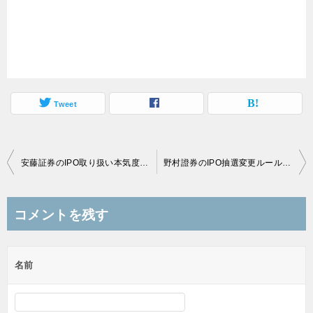
Tweet
投
安藤証券のIPO取り扱い本気度！早速裏幹事（委託販売団）
野村證券のIPO抽選変更ルール、ネット＆コールも前受金なしでしょうか？
稿
ナ
コメントを残す
ビ
ゲ
名前
ー
シ