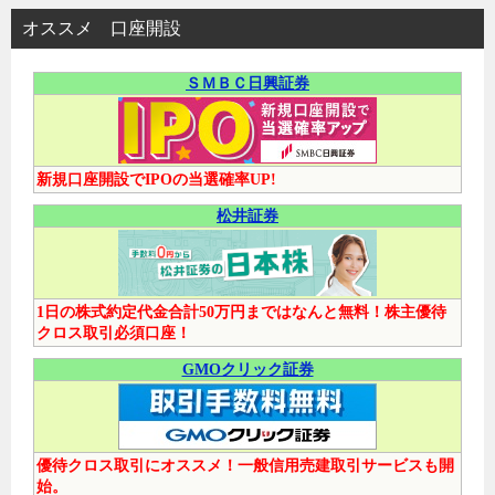
オススメ 口座開設
ＳＭＢＣ日興証券
新規口座開設でIPOの当選確率UP!
松井証券
1日の株式約定代金合計50万円まではなんと無料！株主優待
クロス取引必須口座！
GMOクリック証券
優待クロス取引にオススメ！一般信用売建取引サービスも開
始。