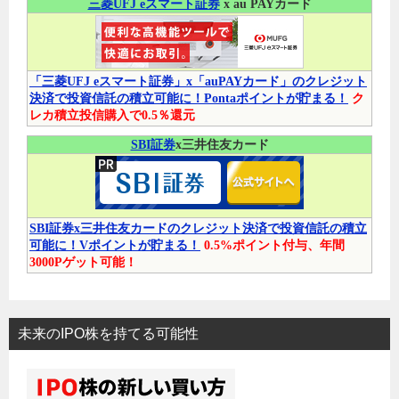
三菱UFJ eスマート証券
x au PAYカード
「三菱UFJ eスマート証券」x「auPAYカード」のクレジット
決済で投資信託の積立可能に！Pontaポイントが貯まる！
ク
レカ積立投信購入で0.5％還元
SBI証券
x三井住友カード
SBI証券x三井住友カードのクレジット決済で投資信託の積立
可能に！Vポイントが貯まる！
0.5%ポイント付与、年間
3000Pゲット可能！
未来のIPO株を持てる可能性