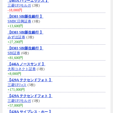
【485A パワーエックス 】
三菱UFJモルガ
(2枚)
-18,000円
【8303 SBI新生銀行 】
SMBC日興証券
(1枚)
+13,600円
【8303 SBI新生銀行 】
みずほ証券
(2枚)
+27,200円
【8303 SBI新生銀行 】
SBI証券
(6枚)
+81,600円
【446A ノースサンド 】
大和コネクト証券
(1枚)
+8,000円
【429A テクセンドフォト 】
三菱UFJ eス
(3枚)
+171,000円
【429A テクセンドフォト 】
三菱UFJモルガ
(1枚)
+57,000円
【428A サイプレス・ホー 】