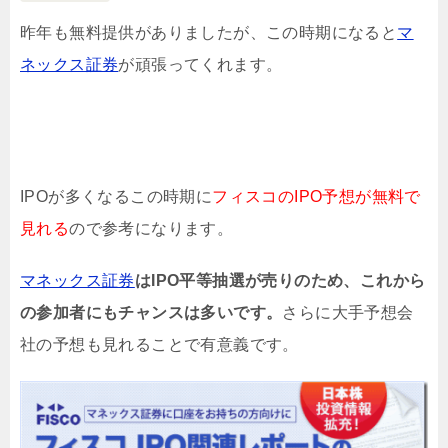
昨年も無料提供がありましたが、この時期になると
マ
ネックス証券
が頑張ってくれます。
IPOが多くなるこの時期に
フィスコのIPO予想が無料で
見れる
ので参考になります。
マネックス証券
はIPO平等抽選が売りのため、これから
の参加者にもチャンスは多いです。
さらに大手予想会
社の予想も見れることで有意義です。