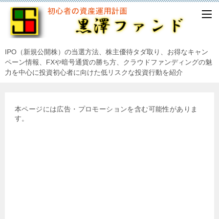
IPO（新規公開株）の当選方法、株主優待タダ取り、お得なキャン
ペーン情報、FXや暗号通貨の勝ち方、クラウドファンディングの魅
力を中心に投資初心者に向けた低リスクな投資行動を紹介
本ページには広告・プロモーションを含む可能性がありま
す。