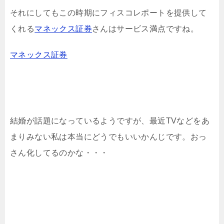
それにしてもこの時期にフィスコレポートを提供して
くれる
マネックス証券
さんはサービス満点ですね。
マネックス証券
結婚が話題になっているようですが、最近TVなどをあ
まりみない私は本当にどうでもいいかんじです。おっ
さん化してるのかな・・・