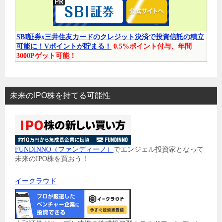
SBI証券x三井住友カードのクレジット決済で投資信託の積立
可能に！Vポイントが貯まる！
0.5%ポイント付与、年間
3000Pゲット可能！
未来のIPO株を持てる可能性
FUNDINNO（ファンディーノ）
でエンジェル投資家となって
未来のIPO株を買おう！
イークラウド