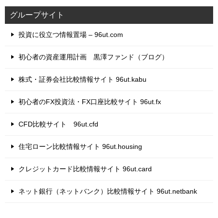
グループサイト
投資に役立つ情報置場 – 96ut.com
初心者の資産運用計画 黒澤ファンド（ブログ）
株式・証券会社比較情報サイト 96ut.kabu
初心者のFX投資法・FX口座比較サイト 96ut.fx
CFD比較サイト 96ut.cfd
住宅ローン比較情報サイト 96ut.housing
クレジットカード比較情報サイト 96ut.card
ネット銀行（ネットバンク）比較情報サイト 96ut.netbank