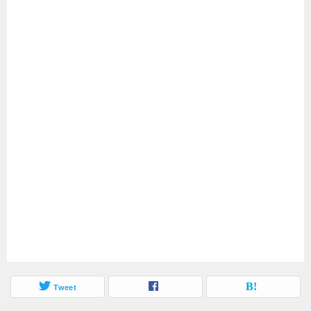
Tweet