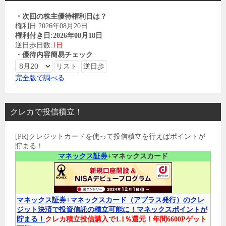
・次回の株主優待権利日は？
権利日:2026年08月20日
権利付き日:2026年08月18日
逆日歩日数:
1日
・優待内容簡易チェック
完全版で調べる
クレカで投信積立！
[PR]クレジットカードを使って投信積立を行えばポイントが
貯まる！
マネックス証券
+マネックスカード
マネックス証券+マネックスカード（アプラス発行）のクレ
ジット決済で投資信託の積立可能に！マネックスポイントが
貯まる！
クレカ積立投信購入で1.1％還元！年間6600Pゲット