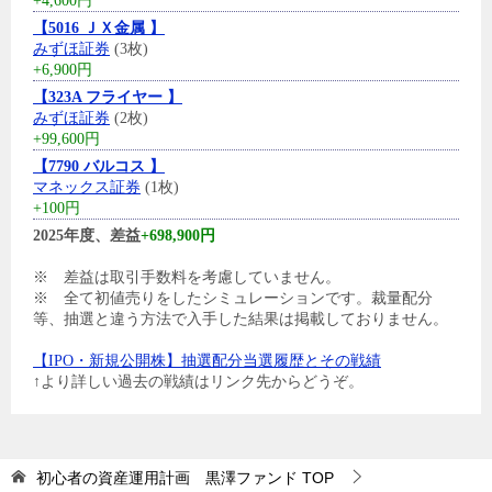
+4,600円
【5016 ＪＸ金属 】
みずほ証券
(3枚)
+6,900円
【323A フライヤー 】
みずほ証券
(2枚)
+99,600円
【7790 バルコス 】
マネックス証券
(1枚)
+100円
2025年度、差益
+698,900円
※ 差益は取引手数料を考慮していません。
※ 全て初値売りをしたシミュレーションです。裁量配分
等、抽選と違う方法で入手した結果は掲載しておりません。
【IPO・新規公開株】抽選配分当選履歴とその戦績
↑より詳しい過去の戦績はリンク先からどうぞ。
初心者の資産運用計画 黒澤ファンド
TOP