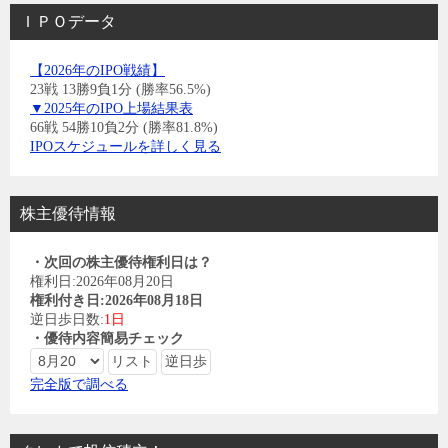
ＩＰＯデータ
【2026年のIPO戦績】
23戦 13勝9負1分 (勝率56.5%)
▼2025年のIPO上場結果表
66戦 54勝10負2分 (勝率81.8%)
IPOスケジュールを詳しく見る
株主優待情報
・次回の株主優待権利日は？
権利日:2026年08月20日
権利付き日:2026年08月18日
逆日歩日数:
1日
・優待内容簡易チェック
完全版で調べる