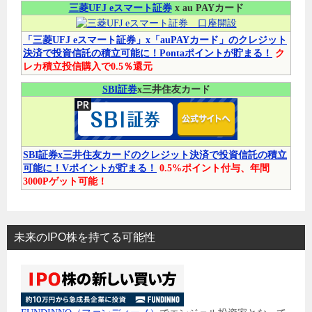
三菱UFJ eスマート証券
x au PAYカード
「三菱UFJ eスマート証券」x「auPAYカード」のクレジット
決済で投資信託の積立可能に！Pontaポイントが貯まる！
ク
レカ積立投信購入で0.5％還元
SBI証券
x三井住友カード
SBI証券x三井住友カードのクレジット決済で投資信託の積立
可能に！Vポイントが貯まる！
0.5%ポイント付与、年間
3000Pゲット可能！
未来のIPO株を持てる可能性