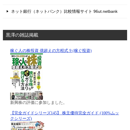
ネット銀行（ネットバンク）比較情報サイト 96ut.netbank
黒澤の雑誌掲載
稼ぐ人の株投資 億超えの方程式 9 (稼ぐ投資)
新興株の評価に参加しました。
【完全ガイドシリーズ145】 株主優待完全ガイド (100%ムッ
クシリーズ)