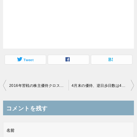
Tweet
投
2016年苦戦の株主優待クロス取引、3月に向けて一般信用を考える
4月末の優待、逆日歩日数は4日なので注意！
稿
ナ
コメントを残す
ビ
ゲ
名前
ー