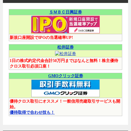
ＳＭＢＣ日興証券
新規口座開設でIPOの当選確率UP!
松井証券
1日の株式約定代金合計50万円まではなんと無料！株主優待
クロス取引必須口座！
GMOクリック証券
優待クロス取引にオススメ！一般信用売建取引サービスも開
始。
優待取得で合わせ技も！