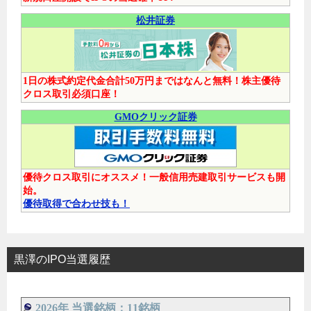
松井証券
1日の株式約定代金合計50万円まではなんと無料！株主優待
クロス取引必須口座！
GMOクリック証券
優待クロス取引にオススメ！一般信用売建取引サービスも開
始。
優待取得で合わせ技も！
黒澤のIPO当選履歴
2026年 当選銘柄：11銘柄