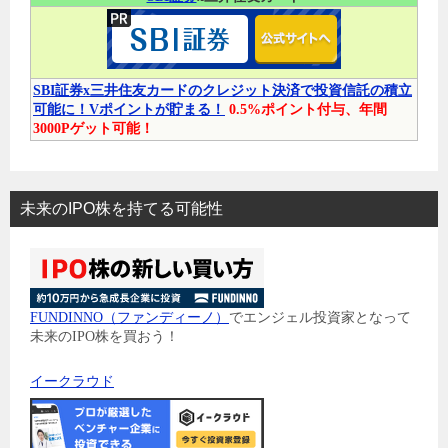
SBI証券x三井住友カードのクレジット決済で投資信託の積立
可能に！Vポイントが貯まる！
0.5%ポイント付与、年間
3000Pゲット可能！
未来のIPO株を持てる可能性
FUNDINNO（ファンディーノ）
でエンジェル投資家となって
未来のIPO株を買おう！
イークラウド