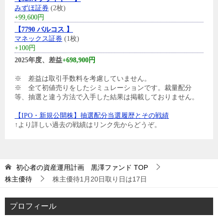
みずほ証券
(2枚)
+99,600円
【7790 バルコス 】
マネックス証券
(1枚)
+100円
2025年度、差益
+698,900円
※ 差益は取引手数料を考慮していません。
※ 全て初値売りをしたシミュレーションです。裁量配分
等、抽選と違う方法で入手した結果は掲載しておりません。
【IPO・新規公開株】抽選配分当選履歴とその戦績
↑より詳しい過去の戦績はリンク先からどうぞ。
初心者の資産運用計画 黒澤ファンド
TOP
株主優待
株主優待1月20日取り日は17日
プロフィール