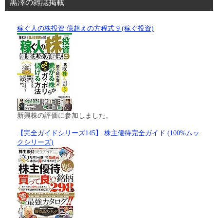
黒澤の雑誌掲載
稼ぐ人の株投資 億超えの方程式 9 (稼ぐ投資)
新興株の評価に参加しました。
【完全ガイドシリーズ145】 株主優待完全ガイド (100%ムッ
クシリーズ)