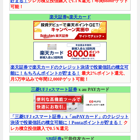
貯まる！
クレカ積立投信購入で1.1％還元！年間6600Pゲット
可能！
楽天証券
x
楽天カード
楽天証券で楽天カードのクレジット決済で投資信託の積立可
能に！もちろんポイントが貯まる！
最大2%ポイント還元、
月5万申込みで年間12,000Pゲット可能！
三菱UFJ eスマート証券
x au PAYカード
「三菱UFJ eスマート証券」x「auPAYカード」のクレジット
決済で投資信託の積立可能に！Pontaポイントが貯まる！
ク
レカ積立投信購入で0.5％還元
SBI証券
x三井住友カード