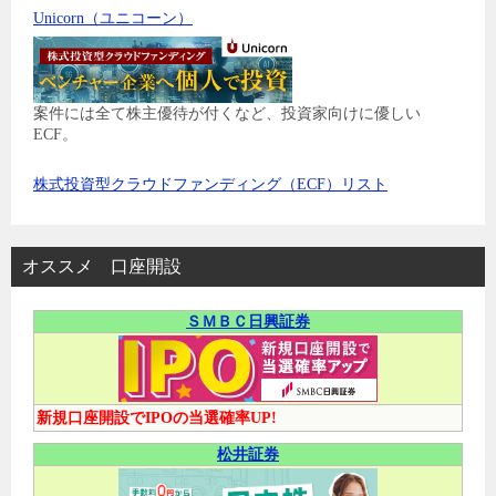
Unicorn（ユニコーン）
案件には全て株主優待が付くなど、投資家向けに優しい
ECF。
株式投資型クラウドファンディング（ECF）リスト
オススメ 口座開設
ＳＭＢＣ日興証券
新規口座開設でIPOの当選確率UP!
松井証券