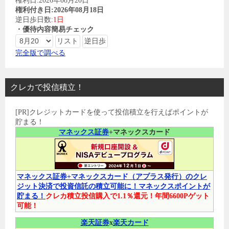
権利日:2026年08月20日
権利付き日:2026年08月18日
逆日歩日数:
1日
・優待内容簡易チェック
完全版で調べる
クレカで投信積立！
[PR]クレジットカードを使って投信積立を行えばポイントが
貯まる！
マネックス証券
+マネックスカード
マネックス証券+マネックスカード（アプラス発行）のクレ
ジット決済で投資信託の積立可能に！マネックスポイントが
貯まる！
クレカ積立投信購入で1.1％還元！年間6600Pゲット
可能！
楽天証券
x
楽天カード