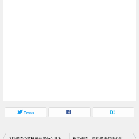
Tweet
投
7月優待の逆日歩結果から見る今後の優待クロス手法
株主優待、長期優遇銘柄の数がどんどん増える