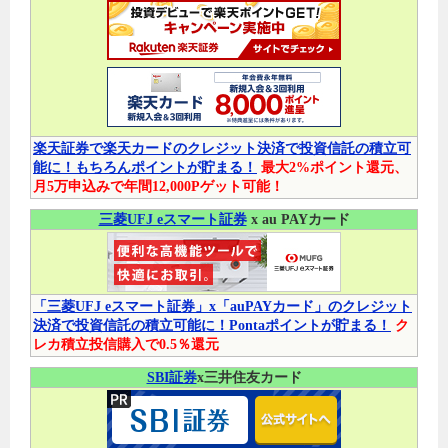
楽天証券で楽天カードのクレジット決済で投資信託の積立可
能に！もちろんポイントが貯まる！
最大2%ポイント還元、
月5万申込みで年間12,000Pゲット可能！
三菱UFJ eスマート証券
x au PAYカード
「三菱UFJ eスマート証券」x「auPAYカード」のクレジット
決済で投資信託の積立可能に！Pontaポイントが貯まる！
ク
レカ積立投信購入で0.5％還元
SBI証券
x三井住友カード