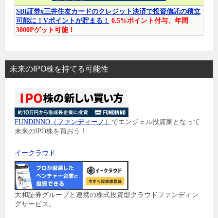
SBI証券x三井住友カードのクレジット決済で投資信託の積立
可能に！Vポイントが貯まる！
0.5%ポイント付与、年間
3000Pゲット可能！
未来のIPO株を持てる可能性
FUNDINNO（ファンディーノ）
でエンジェル投資家となって
未来のIPO株を買おう！
イークラウド
大和証券グループと連携の株式投資型クラウドファンディン
グサービス。