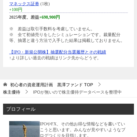
マネックス証券
(1枚)
+100円
2025年度、差益
+698,900円
※ 差益は取引手数料を考慮していません。
※ 全て初値売りをしたシミュレーションです。裁量配分
等、抽選と違う方法で入手した結果は掲載しておりません。
【IPO・新規公開株】抽選配分当選履歴とその戦績
↑より詳しい過去の戦績はリンク先からどうぞ。
初心者の資産運用計画 黒澤ファンド
TOP
株主優待
IPOが無いので株主優待データベースを整理中
プロフィール
IPOやFX、その他お得な情報などを書いてい
こうと思います。みんなが見やすいようなブ
ログつくりを目指します。