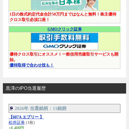
1日の株式約定代金合計50万円まではなんと無料！株主優待
クロス取引必須口座！
GMOクリック証券
優待クロス取引にオススメ！一般信用売建取引サービスも開
始。
優待取得で合わせ技も！
黒澤のIPO当選履歴
2026年 当選銘柄：11銘柄
【607A エブリー 】
松井証券
(1枚)
+6,400円