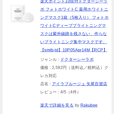
楽天ポイント10倍付ドクターシーラ
ボ フォトホワイトC 薬用ホワイトニ
ングマスク1箱（5枚入り） フォトホ
ワイトCディープブライトニングマ
スクは紫外線跡を残さない、作らな
いブライトニング集中マスクです。
【smtb-td】10P05Apr14M【RCP】
ジャンル :
ドクターシーラボ
価格 : 2,592円（送料込／税料込）ク
レカ対応
店名 :
アイラブルージュ 矢尾百貨店
レビュー : 4/5（4件）
楽天で詳細を見る
by
Rakubee