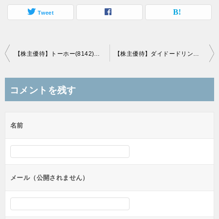
Tweet
投
【株主優待】トーホー(8142)の優待到着、コーヒー・お菓子と割引券5000円分
【株主優待】ダイドードリンコ（2590）の優待到着！3,000円相当の自社グループ製品！
稿
ナ
コメントを残す
ビ
ゲ
名前
ー
シ
ョ
ン
メール（公開されません）