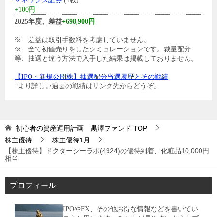
マネックス証券
(1枚)
+100円
2025年度、差益
+698,900円
※ 差益は取引手数料を考慮していません。
※ 全て初値売りをしたシミュレーションです。裁量配分
等、抽選と違う方法で入手した結果は掲載しておりません。
【IPO・新規公開株】抽選配分当選履歴とその戦績
↑より詳しい過去の戦績はリンク先からどうぞ。
初心者の資産運用計画 黒澤ファンド
TOP
株主優待
株主優待1月
【株主優待】ドクターシーラボ(4924)の優待到着、化粧品10,000円
相当
プロフィール
IPOやFX、その他お得な情報などを書いてい