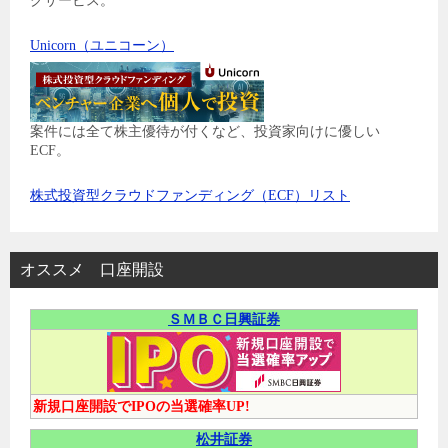
グサービス。
Unicorn（ユニコーン）
案件には全て株主優待が付くなど、投資家向けに優しい
ECF。
株式投資型クラウドファンディング（ECF）リスト
オススメ 口座開設
ＳＭＢＣ日興証券
新規口座開設でIPOの当選確率UP!
松井証券