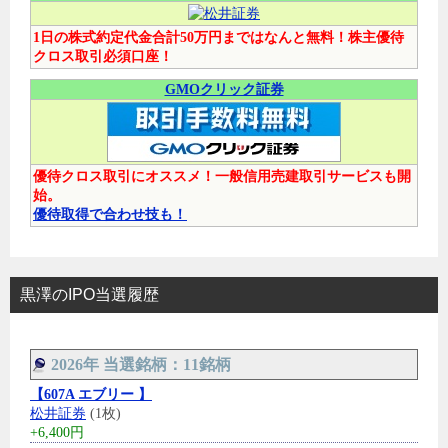
1日の株式約定代金合計50万円まではなんと無料！株主優待
クロス取引必須口座！
GMOクリック証券
優待クロス取引にオススメ！一般信用売建取引サービスも開
始。
優待取得で合わせ技も！
黒澤のIPO当選履歴
2026年 当選銘柄：11銘柄
【607A エブリー 】
松井証券
(1枚)
+6,400円