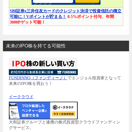
SBI証券x三井住友カードのクレジット決済で投資信託の積立
可能に！Vポイントが貯まる！
0.5%ポイント付与、年間
3000Pゲット可能！
未来のIPO株を持てる可能性
FUNDINNO（ファンディーノ）
でエンジェル投資家となって
未来のIPO株を買おう！
イークラウド
大和証券グループと連携の株式投資型クラウドファンディン
グサービス。