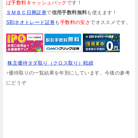
ば手数料キャッシュバック
です！
ＳＭＢＣ日興証券
で
信用手数料無料
も使えます！
SBIネオトレード証券
も
手数料の安さ
でオススメです。
株主優待タダ取り（クロス取り）戦績
↑優待取りの一覧結果を年別にしています。今後の参考
にどうぞ