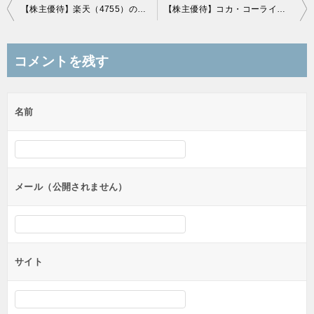
投
【株主優待】楽天（4755）の優待到着！もろもろあるがとりあえず800円クーポン！
【株主優待】コカ・コーライーストジャパン（2580）の優待到着！自社製品ドリンク12本（1,440円相当）！
稿
ナ
コメントを残す
ビ
ゲ
名前
ー
シ
ョ
ン
メール（公開されません）
サイト