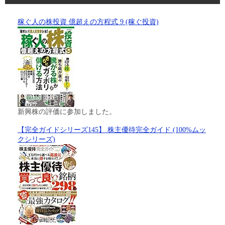
稼ぐ人の株投資 億超えの方程式 9 (稼ぐ投資)
新興株の評価に参加しました。
【完全ガイドシリーズ145】 株主優待完全ガイド (100%ムッ
クシリーズ)