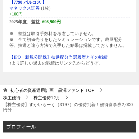
【7790 バルコス 】
マネックス証券
(1枚)
+100円
2025年度、差益
+698,900円
※ 差益は取引手数料を考慮していません。
※ 全て初値売りをしたシミュレーションです。裁量配分
等、抽選と違う方法で入手した結果は掲載しておりません。
【IPO・新規公開株】抽選配分当選履歴とその戦績
↑より詳しい過去の戦績はリンク先からどうぞ。
初心者の資産運用計画 黒澤ファンド
TOP
株主優待
株主優待12月
【株主優待】すかいらーく（3197）の優待到着！優待食事券2,000
円分！
プロフィール