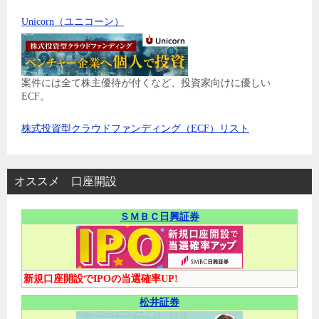
Unicorn（ユニコーン）
案件には全て株主優待が付くなど、投資家向けに優しい
ECF。
株式投資型クラウドファンディング（ECF）リスト
オススメ 口座開設
ＳＭＢＣ日興証券
新規口座開設でIPOの当選確率UP!
松井証券