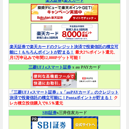
楽天証券
x
楽天カード
楽天証券で楽天カードのクレジット決済で投資信託の積立可
能に！もちろんポイントが貯まる！
最大2%ポイント還元、
月5万申込みで年間12,000Pゲット可能！
三菱UFJ eスマート証券
x au PAYカード
「三菱UFJ eスマート証券」x「auPAYカード」のクレジット
決済で投資信託の積立可能に！Pontaポイントが貯まる！
ク
レカ積立投信購入で0.5％還元
SBI証券
x三井住友カード