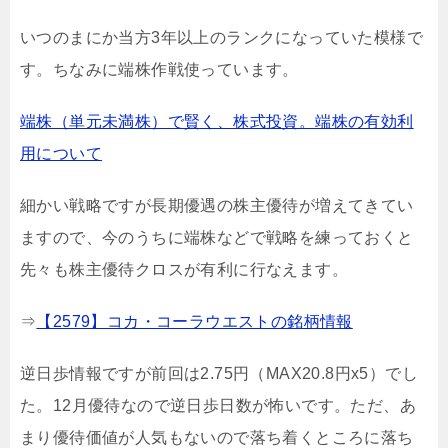
いつのまにか当方3年以上のランクになっていた模様で
す。ちなみに端株作戦使っています。
端株（単元未満株）で賢く、株式投資。端株の有効利
用について
細かい戦略ですが長期優遇の株主優待が増えてきてい
ますので、今のうちに端株などで戦略を練っておくと
先々も株主優待クロスが有利に行なえます。
⇒
【2579】コカ・コーラウエストの銘柄情報
逆日歩情報ですが前回は2.75円（MAX20.8円x5）でし
た。12月優待なので逆日歩日数が怖いです。ただ、あ
まり優待価値が人気もないので落ち着くところに落ち