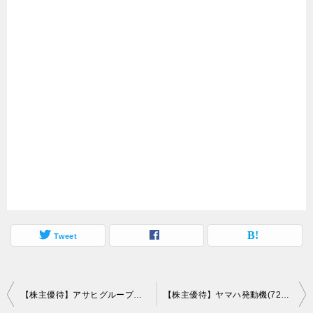
Tweet
投
【株主優待】アサヒグループホールディングス(2502）の優待到着！株主限定特製ビール！
【株主優待】ヤマハ発動機(7272）の優待到着！ポイント制でじゃがバターお菓子選択