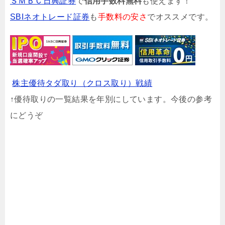
ＳＭＢＣ日興証券
で
信用手数料無料
も使えます！
SBIネオトレード証券
も
手数料の安さ
でオススメです。
株主優待タダ取り（クロス取り）戦績
↑優待取りの一覧結果を年別にしています。今後の参考
にどうぞ