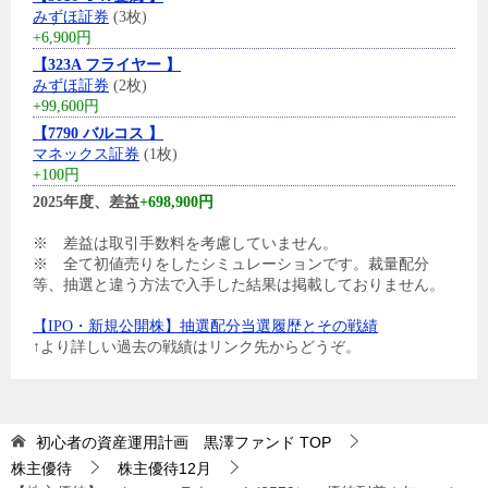
みずほ証券
(3枚)
+6,900円
【323A フライヤー 】
みずほ証券
(2枚)
+99,600円
【7790 バルコス 】
マネックス証券
(1枚)
+100円
2025年度、差益
+698,900円
※ 差益は取引手数料を考慮していません。
※ 全て初値売りをしたシミュレーションです。裁量配分
等、抽選と違う方法で入手した結果は掲載しておりません。
【IPO・新規公開株】抽選配分当選履歴とその戦績
↑より詳しい過去の戦績はリンク先からどうぞ。
初心者の資産運用計画 黒澤ファンド
TOP
株主優待
株主優待12月