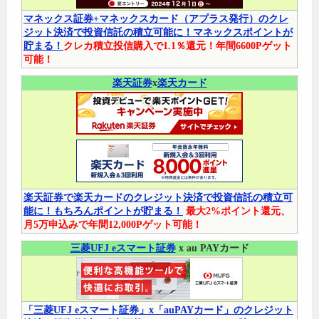
マネックス証券+マネックスカード（アプラス発行）のクレ
ジット決済で投資信託の積立可能に！マネックスポイントが
貯まる！
クレカ積立投信購入で1.1％還元！年間6600Pゲット
可能！
楽天証券
x
楽天カード
楽天証券で楽天カードのクレジット決済で投資信託の積立可
能に！もちろんポイントが貯まる！
最大2%ポイント還元、
月5万申込みで年間12,000Pゲット可能！
三菱UFJ eスマート証券
x au PAYカード
「三菱UFJ eスマート証券」x「auPAYカード」のクレジット