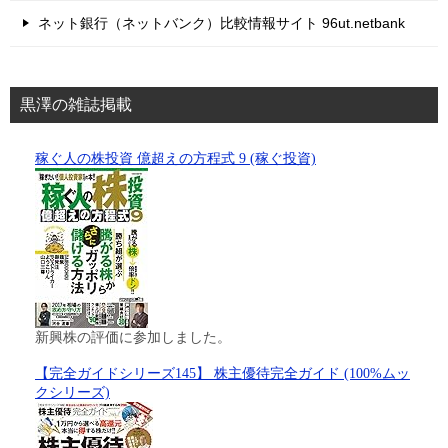
ネット銀行（ネットバンク）比較情報サイト 96ut.netbank
黒澤の雑誌掲載
稼ぐ人の株投資 億超えの方程式 9 (稼ぐ投資)
新興株の評価に参加しました。
【完全ガイドシリーズ145】 株主優待完全ガイド (100%ムッ
クシリーズ)