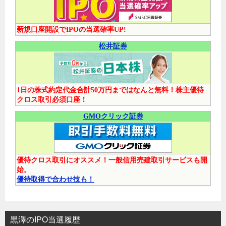
新規口座開設でIPOの当選確率UP!
松井証券
1日の株式約定代金合計50万円まではなんと無料！株主優待
クロス取引必須口座！
GMOクリック証券
優待クロス取引にオススメ！一般信用売建取引サービスも開
始。
優待取得で合わせ技も！
黒澤のIPO当選履歴