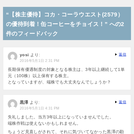
稿
ナ
“【株主優待】コカ・コーラウエスト(2579）
ビ
の優待到着！缶コーヒーをチョイス！” への2
ゲ
件のフィードバック
ー
シ
yosi
より:
返信
ョ
2016年5月1日 2:31 PM
ン
長期保有優遇制度の対象となる株主は、3年以上継続して1単
元（100株）以上保有する株主。
となっていますが、端株でも大丈夫なんでしょうか？
黒澤
より:
返信
2016年5月1日 4:31 PM
失礼しました。当方3年以上になっていませんでした。
端株作戦は使えないかもしれません。
ちょうど見直しがされて、それに気づいてなかった黒澤の勘