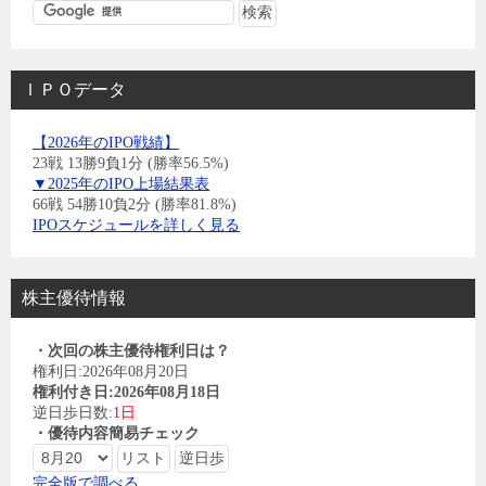
ＩＰＯデータ
【2026年のIPO戦績】
23戦 13勝9負1分 (勝率56.5%)
▼2025年のIPO上場結果表
66戦 54勝10負2分 (勝率81.8%)
IPOスケジュールを詳しく見る
株主優待情報
・次回の株主優待権利日は？
権利日:2026年08月20日
権利付き日:2026年08月18日
逆日歩日数:
1日
・優待内容簡易チェック
完全版で調べる