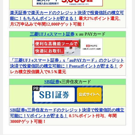
楽天証券で楽天カードのクレジット決済で投資信託の積立可
能に！もちろんポイントが貯まる！
最大2%ポイント還元、
月5万申込みで年間12,000Pゲット可能！
三菱UFJ eスマート証券
x au PAYカード
「三菱UFJ eスマート証券」x「auPAYカード」のクレジット
決済で投資信託の積立可能に！Pontaポイントが貯まる！
ク
レカ積立投信購入で0.5％還元
SBI証券
x三井住友カード
SBI証券x三井住友カードのクレジット決済で投資信託の積立
可能に！Vポイントが貯まる！
0.5%ポイント付与、年間
3000Pゲット可能！