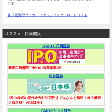
ECF。
株式投資型クラウドファンディング（ECF）リスト
オススメ 口座開設
ＳＭＢＣ日興証券
新規口座開設でIPOの当選確率UP!
松井証券
1日の株式約定代金合計50万円まではなんと無料！株主優待
クロス取引必須口座！
GMOクリック証券