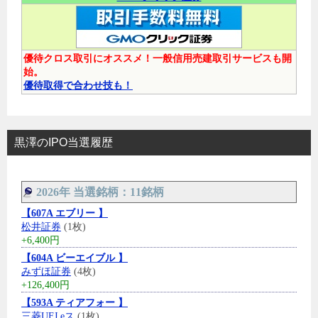
優待クロス取引にオススメ！一般信用売建取引サービスも開
始。
優待取得で合わせ技も！
黒澤のIPO当選履歴
2026年 当選銘柄：11銘柄
【607A エブリー 】
松井証券
(1枚)
+6,400円
【604A ビーエイブル 】
みずほ証券
(4枚)
+126,400円
【593A ティアフォー 】
三菱UFJ eス
(1枚)