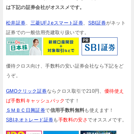
は下記の証券会社がオススメです。
松井証券
、
三菱UFJ eスマート証券
、
SBI証券
がネット
証券での一般信用売建取り扱いです。
優待クロス向け、手数料の安い証券会社なら下記をど
うぞ。
GMOクリック証券
ならクロス取引で210円、
優待使え
ば手数料キャッシュバック
です！
ＳＭＢＣ日興証券
で
信用手数料無料
も使えます！
SBIネオトレード証券
も
手数料の安さ
でオススメです。