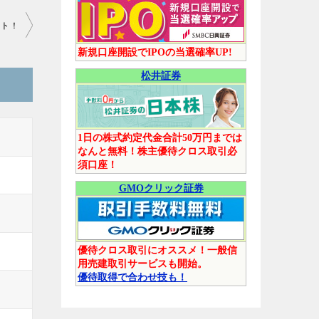
ット！
新規口座開設でIPOの当選確率UP!
松井証券
1日の株式約定代金合計50万円までは
なんと無料！株主優待クロス取引必
須口座！
GMOクリック証券
優待クロス取引にオススメ！一般信
用売建取引サービスも開始。
優待取得で合わせ技も！