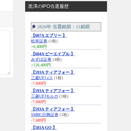
黒澤のIPO当選履歴
2026年 当選銘柄：11銘柄
【607A エブリー 】
松井証券
(1枚)
+6,400円
【604A ビーエイブル 】
みずほ証券
(4枚)
+126,400円
【593A ティアフォー 】
三菱UFJ eス
(1枚)
-7,600円
【593A ティアフォー 】
三菱UFJモルガ
(1枚)
-7,600円
【593A ティアフォー 】
SMBC日興証券
(1枚)
-7,600円
【581A GO 】