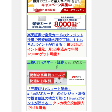
楽天証券で楽天カードのクレジット
決済で投資信託の積立可能に！もち
ろんポイントが貯まる！
最大2%ポ
さ
イント還元、月5万申込みで年間
12,000Pゲット可能！
三菱UFJ eスマート証券
x au PAYカー
ド
「三菱UFJ eスマート証券」
x「auPAYカード」のクレジット決済
で投資信託の積立可能に！Pontaポイ
ントが貯まる！
クレカ積立投信購入
で0.5％還元