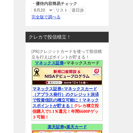
・優待内容簡易チェック
完全版で調べる
クレカで投信積立！
[PR]クレジットカードを使って投信積
立を行えばポイントが貯まる！
マネックス証券
+マネックスカード
マネックス証券+マネックスカード
（アプラス発行）のクレジット決済
で投資信託の積立可能に！マネック
スポイントが貯まる！
クレカ積立投
信購入で1.1％還元！年間6600Pゲッ
ト可能！
楽天証券
x
楽天カード