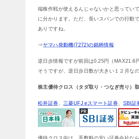
端株作戦が使えるんじゃないかと思ってい
に分かります。ただ、長いスパンでの行動
ありですね。
⇒
ヤマハ発動機(7272)の銘柄情報
逆日歩情報ですが前回は0.25円（MAX21
そうですが、逆日歩日数が大きい１２月な
株主優待クロス（タダ取り・つなぎ売り）
松井証券
、
三菱UFJ eスマート証券
、
SBI証
優待クロス向け、手数料の安い証券会社な