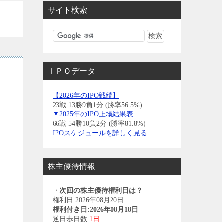
サイト検索
ＩＰＯデータ
【2026年のIPO戦績】
23戦 13勝9負1分 (勝率56.5%)
▼2025年のIPO上場結果表
66戦 54勝10負2分 (勝率81.8%)
IPOスケジュールを詳しく見る
株主優待情報
・次回の株主優待権利日は？
権利日:2026年08月20日
権利付き日:2026年08月18日
逆日歩日数:
1日