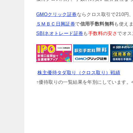
GMOクリック証券
ならクロス取引で210円
ＳＭＢＣ日興証券
で
信用手数料無料
も使え
SBIネオトレード証券
も
手数料の安さ
でオス
株主優待タダ取り（クロス取り）戦績
↑優待取りの一覧結果を年別にしています。