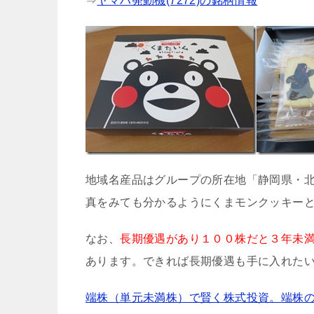
⇒
ヤマハ発動機(7272)の銘柄情報
地域名産品はグループの所在地「静岡県・
真をみても分かるようにくまモンクッキー
なお、
長期優遇があり１００株だと３年未
あります。できれば長期優遇も手に入れた
端株（単元未満株）で賢く株式投資。端株