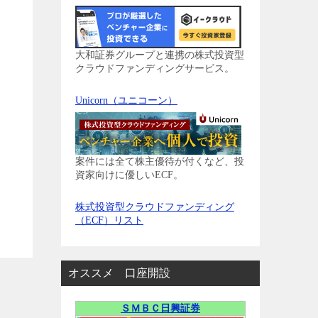
大和証券グループと連携の株式投資型
クラウドファンディングサービス。
Unicorn（ユニコーン）
案件には全て株主優待が付くなど、投
資家向けに優しいECF。
株式投資型クラウドファンディング
（ECF）リスト
オススメ 口座開設
ＳＭＢＣ日興証券