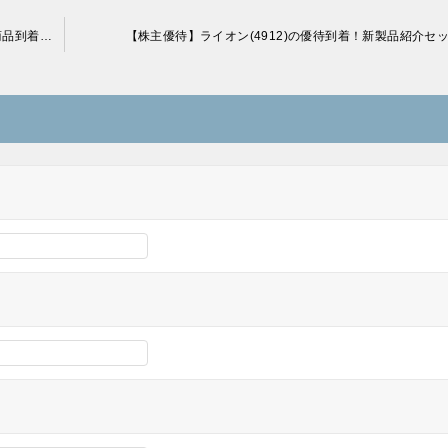
【株主優待】アサヒグループホールディングス(2502)の優待商品到着！限定ビール4本セット！
【株主優待】ライオン(4912)の優待到着！新製品紹介セ