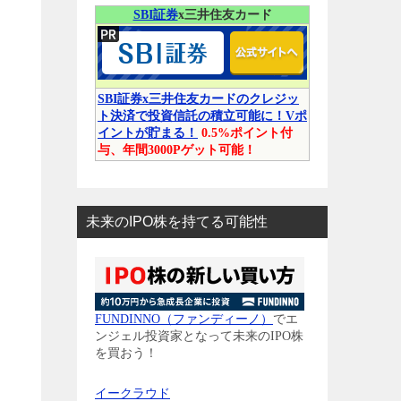
SBI証券
x三井住友カード
SBI証券x三井住友カードのクレジッ
ト決済で投資信託の積立可能に！Vポ
イントが貯まる！
0.5%ポイント付
与、年間3000Pゲット可能！
未来のIPO株を持てる可能性
FUNDINNO（ファンディーノ）
でエ
ンジェル投資家となって未来のIPO株
を買おう！
イークラウド