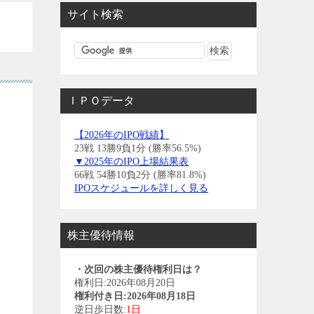
サイト検索
ＩＰＯデータ
【2026年のIPO戦績】
23戦 13勝9負1分 (勝率56.5%)
▼2025年のIPO上場結果表
66戦 54勝10負2分 (勝率81.8%)
IPOスケジュールを詳しく見る
株主優待情報
・次回の株主優待権利日は？
権利日:2026年08月20日
権利付き日:2026年08月18日
逆日歩日数:
1日