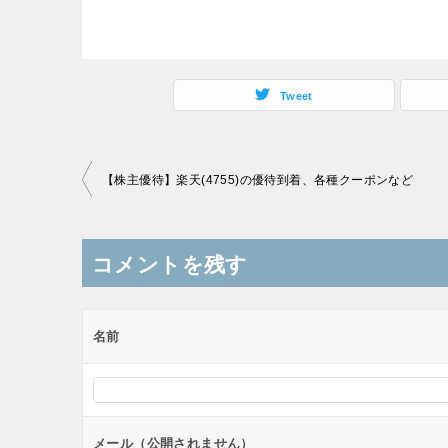
Tweet
投
【株主優待】楽天(4755)の優待到着、各種クーポンなど
稿
ナ
コメントを残す
ビ
ゲ
ー
名前
シ
ョ
ン
メール（公開されません）