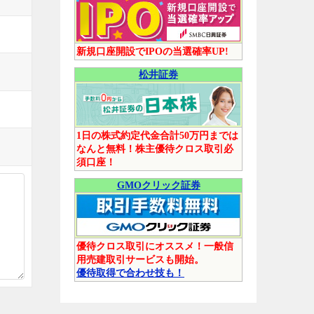
新規口座開設でIPOの当選確率UP!
松井証券
1日の株式約定代金合計50万円までは
なんと無料！株主優待クロス取引必
須口座！
GMOクリック証券
優待クロス取引にオススメ！一般信
用売建取引サービスも開始。
優待取得で合わせ技も！