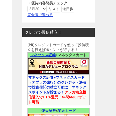
・優待内容簡易チェック
完全版で調べる
クレカで投信積立！
[PR]クレジットカードを使って投信積
立を行えばポイントが貯まる！
マネックス証券
+マネックスカード
マネックス証券+マネックスカード
（アプラス発行）のクレジット決済
で投資信託の積立可能に！マネック
スポイントが貯まる！
クレカ積立投
信購入で1.1％還元！年間6600Pゲッ
ト可能！
楽天証券
x
楽天カード