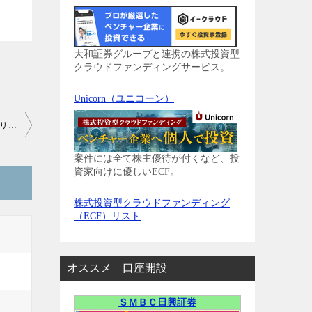
大和証券グループと連携の株式投資型
クラウドファンディングサービス。
Unicorn（ユニコーン）
【株主優待】コカ・コーラウエスト(2579)の優待到着、スポーツドリンク
案件には全て株主優待が付くなど、投
資家向けに優しいECF。
株式投資型クラウドファンディング
（ECF）リスト
オススメ 口座開設
ＳＭＢＣ日興証券