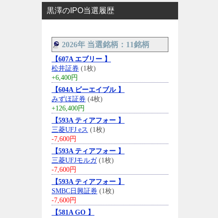
黒澤のIPO当選履歴
2026年 当選銘柄：11銘柄
【607A エブリー 】
松井証券
(1枚)
+6,400円
【604A ビーエイブル 】
みずほ証券
(4枚)
+126,400円
【593A ティアフォー 】
三菱UFJ eス
(1枚)
-7,600円
【593A ティアフォー 】
三菱UFJモルガ
(1枚)
-7,600円
【593A ティアフォー 】
SMBC日興証券
(1枚)
-7,600円
【581A GO 】