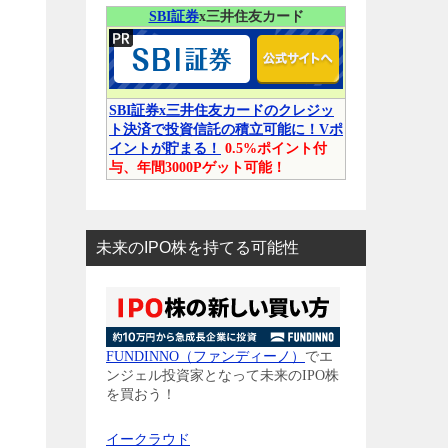
SBI証券
x三井住友カード
SBI証券x三井住友カードのクレジッ
ト決済で投資信託の積立可能に！Vポ
イントが貯まる！
0.5%ポイント付
与、年間3000Pゲット可能！
未来のIPO株を持てる可能性
FUNDINNO（ファンディーノ）
でエ
ンジェル投資家となって未来のIPO株
を買おう！
イークラウド