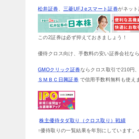
松井証券
、
三菱UFJ eスマート証券
がネット
この2証券は必ず抑えておきましょう！
優待クロス向け、手数料の安い証券会社な
GMOクリック証券
ならクロス取引で210円
ＳＭＢＣ日興証券
で信用手数料無料も使え
株主優待タダ取り（クロス取り）戦績
↑優待取りの一覧結果を年別にしています。