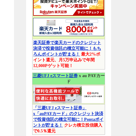
楽天証券で楽天カードのクレジット
決済で投資信託の積立可能に！もち
ろんポイントが貯まる！
最大2%ポ
イント還元、月5万申込みで年間
12,000Pゲット可能！
三菱UFJ eスマート証券
x au PAYカー
ド
「三菱UFJ eスマート証券」
x「auPAYカード」のクレジット決済
で投資信託の積立可能に！Pontaポイ
ントが貯まる！
クレカ積立投信購入
で0.5％還元