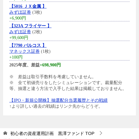
【5016 ＪＸ金属 】
みずほ証券
(3枚)
+6,900円
【323A フライヤー 】
みずほ証券
(2枚)
+99,600円
【7790 バルコス 】
マネックス証券
(1枚)
+100円
2025年度、差益
+698,900円
※ 差益は取引手数料を考慮していません。
※ 全て初値売りをしたシミュレーションです。裁量配分
等、抽選と違う方法で入手した結果は掲載しておりません。
【IPO・新規公開株】抽選配分当選履歴とその戦績
↑より詳しい過去の戦績はリンク先からどうぞ。
初心者の資産運用計画 黒澤ファンド
TOP