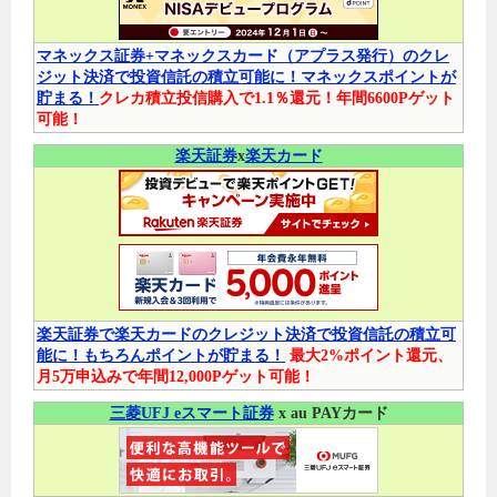
マネックス証券+マネックスカード（アプラス発行）のクレ
ジット決済で投資信託の積立可能に！マネックスポイントが
貯まる！
クレカ積立投信購入で1.1％還元！年間6600Pゲット
可能！
楽天証券
x
楽天カード
楽天証券で楽天カードのクレジット決済で投資信託の積立可
能に！もちろんポイントが貯まる！
最大2%ポイント還元、
月5万申込みで年間12,000Pゲット可能！
三菱UFJ eスマート証券
x au PAYカード