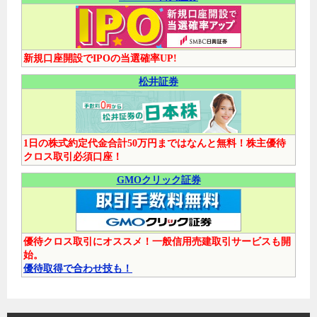
新規口座開設でIPOの当選確率UP!
松井証券
1日の株式約定代金合計50万円まではなんと無料！株主優待
クロス取引必須口座！
GMOクリック証券
優待クロス取引にオススメ！一般信用売建取引サービスも開
始。
優待取得で合わせ技も！