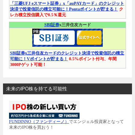
「三菱UFJ eスマート証券」x「auPAYカード」のクレジット
決済で投資信託の積立可能に！Pontaポイントが貯まる！
ク
レカ積立投信購入で0.5％還元
SBI証券
x三井住友カード
SBI証券x三井住友カードのクレジット決済で投資信託の積立
可能に！Vポイントが貯まる！
0.5%ポイント付与、年間
3000Pゲット可能！
未来のIPO株を持てる可能性
FUNDINNO（ファンディーノ）
でエンジェル投資家となって
未来のIPO株を買おう！