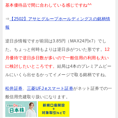
基本優待品で間に合わしている感じですね^^
⇒
【2502】アサヒグループホールディングスの銘柄情
報
逆日歩情報ですが前回は3.85円（MAX24円x7）でし
た。ちょっと何時もよりは逆日歩がついた形です。
12
月優待で逆日歩日数が多いので一般信用の利用も大い
に検討したいところです。
結局は4本のプレミアムビー
ルにいくら出せるかってイメージで取る銘柄ですね。
松井証券
、
三菱UFJ eスマート証券
がネット証券での一
般信用売建取り扱いになります。