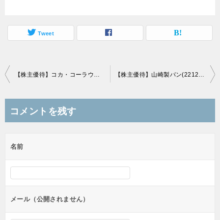
Tweet
投
【株主優待】コカ・コーラウエスト(2579)の優待到着、スポーツドリンク
【株主優待】山崎製パン(2212)の優待到着、3,000円相当の自社製品詰め合わせ
稿
ナ
コメントを残す
ビ
ゲ
名前
ー
シ
ョ
ン
メール（公開されません）