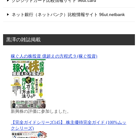
クレジットカード比較情報サイト 96ut.card
ネット銀行（ネットバンク）比較情報サイト 96ut.netbank
黒澤の雑誌掲載
稼ぐ人の株投資 億超えの方程式 9 (稼ぐ投資)
新興株の評価に参加しました。
【完全ガイドシリーズ145】 株主優待完全ガイド (100%ムッ
クシリーズ)