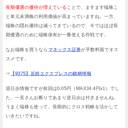
長期優遇の優待が増えている
ことで、ますます端株こ
と単元未満株の利用価値が高まっていますね。一方、
端株の隠れ優待は減ってきているので、今ではほぼ長
期優遇のために端株保有が一番使える作戦です。
なお端株を買うなら
マネックス証券
が手数料面でオス
スメです。
⇒
【9375】近鉄エクスプレスの銘柄情報
逆日歩情報ですが前回は0.05円（MAX34.4円x1）でし
た。一見さんお断りであまり逆日歩は付きませんね。
うまく端株も使って、長期的にクロス戦略を活かして
いきたいですね。