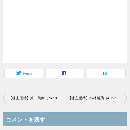
Tweet
投
【株主優待】第一興商（7458）の優待到着！優待券（500円券）10枚！
【株主優待】小林製薬（4967）の優待到着！5,000円相当の自社製品詰め合わせセット！
稿
ナ
コメントを残す
ビ