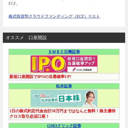
ECF。
株式投資型クラウドファンディング（ECF）リスト
オススメ 口座開設
ＳＭＢＣ日興証券
新規口座開設でIPOの当選確率UP!
松井証券
1日の株式約定代金合計50万円まではなんと無料！株主優待
クロス取引必須口座！
GMOクリック証券