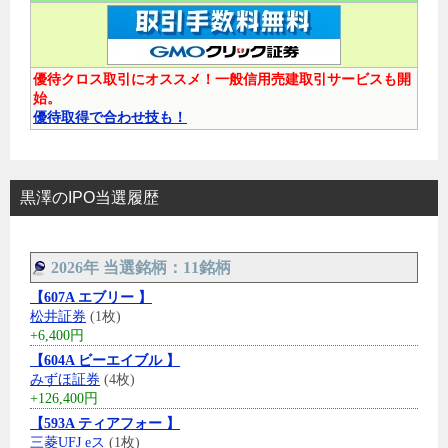
優待クロス取引にオススメ！一般信用売建取引サービスも開
始。
優待取得で合わせ技も！
黒澤のIPO当選履歴
2026年 当選銘柄：11銘柄
【607A エブリー 】
松井証券
(1枚)
+6,400円
【604A ビーエイブル 】
みずほ証券
(4枚)
+126,400円
【593A ティアフォー 】
三菱UFJ eス
(1枚)