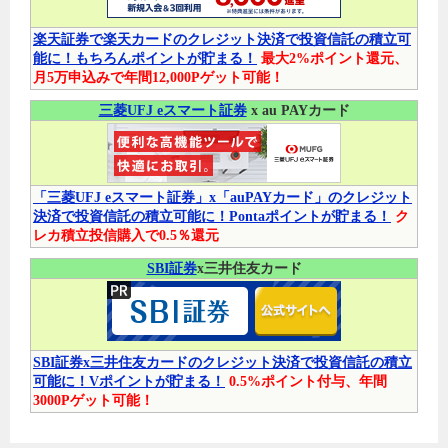
楽天証券で楽天カードのクレジット決済で投資信託の積立可
能に！もちろんポイントが貯まる！
最大2%ポイント還元、
月5万申込みで年間12,000Pゲット可能！
三菱UFJ eスマート証券
x au PAYカード
「三菱UFJ eスマート証券」x「auPAYカード」のクレジット
決済で投資信託の積立可能に！Pontaポイントが貯まる！
ク
レカ積立投信購入で0.5％還元
SBI証券
x三井住友カード
SBI証券x三井住友カードのクレジット決済で投資信託の積立
可能に！Vポイントが貯まる！
0.5%ポイント付与、年間
3000Pゲット可能！