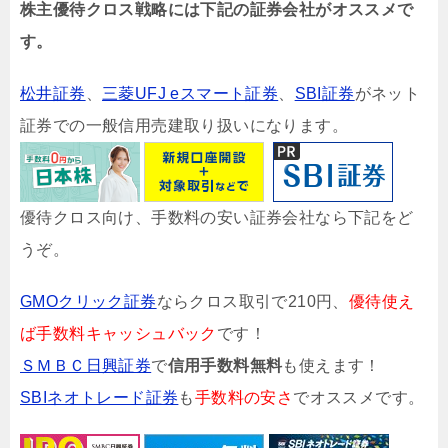
株主優待クロス戦略には下記の証券会社がオススメで
す。
松井証券
、
三菱UFJ eスマート証券
、
SBI証券
がネット
証券での一般信用売建取り扱いになります。
優待クロス向け、手数料の安い証券会社なら下記をど
うぞ。
GMOクリック証券
ならクロス取引で210円、
優待使え
ば手数料キャッシュバック
です！
ＳＭＢＣ日興証券
で
信用手数料無料
も使えます！
SBIネオトレード証券
も
手数料の安さ
でオススメです。