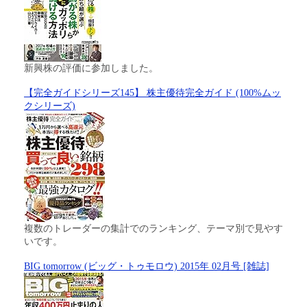
新興株の評価に参加しました。
【完全ガイドシリーズ145】 株主優待完全ガイド (100%ムッ
クシリーズ)
複数のトレーダーの集計でのランキング、テーマ別で見やす
いです。
BIG tomorrow (ビッグ・トゥモロウ) 2015年 02月号 [雑誌]