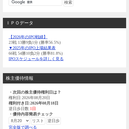
ＩＰＯデータ
【2026年のIPO戦績】
23戦 13勝9負1分 (勝率56.5%)
▼2025年のIPO上場結果表
66戦 54勝10負2分 (勝率81.8%)
IPOスケジュールを詳しく見る
株主優待情報
・次回の株主優待権利日は？
権利日:2026年08月20日
権利付き日:2026年08月18日
逆日歩日数:
1日
・優待内容簡易チェック
完全版で調べる