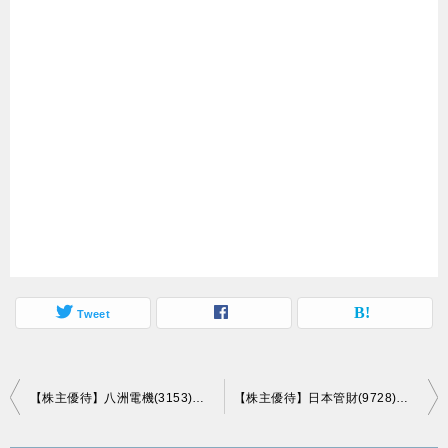
Tweet
投
【株主優待】八洲電機(3153)の優待商品到着！ジェフグルメカード500円相当！
【株主優待】日本管財(9728)の優待商品到着！3,000円相当の「ギフトカタログ」！
稿