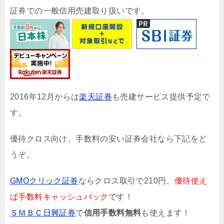
証券での一般信用売建取り扱いです。
2016年12月からは
楽天証券
も売建サービス提供予定で
す。
優待クロス向け、手数料の安い証券会社なら下記をど
うぞ。
GMOクリック証券
ならクロス取引で210円、
優待使え
ば手数料キャッシュバック
です！
ＳＭＢＣ日興証券
で
信用手数料無料
も使えます！