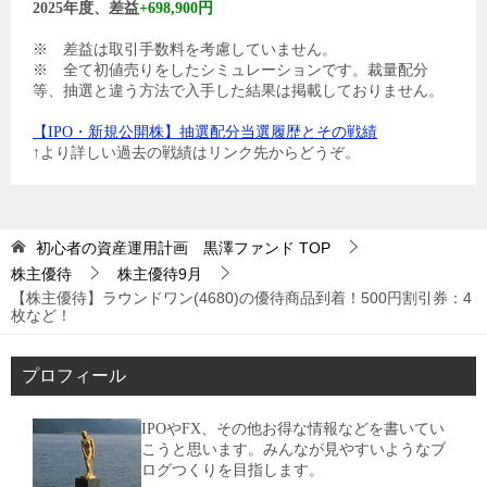
2025年度、差益
+698,900円
※ 差益は取引手数料を考慮していません。
※ 全て初値売りをしたシミュレーションです。裁量配分
等、抽選と違う方法で入手した結果は掲載しておりません。
【IPO・新規公開株】抽選配分当選履歴とその戦績
↑より詳しい過去の戦績はリンク先からどうぞ。
初心者の資産運用計画 黒澤ファンド
TOP
株主優待
株主優待9月
【株主優待】ラウンドワン(4680)の優待商品到着！500円割引券：4
枚など！
プロフィール
IPOやFX、その他お得な情報などを書いてい
こうと思います。みんなが見やすいようなブ
ログつくりを目指します。