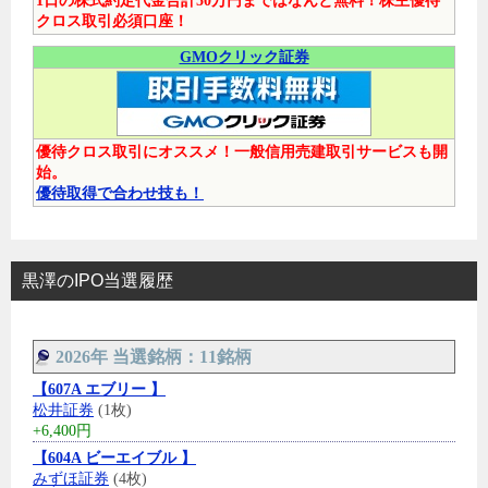
1日の株式約定代金合計50万円まではなんと無料！株主優待
クロス取引必須口座！
GMOクリック証券
優待クロス取引にオススメ！一般信用売建取引サービスも開
始。
優待取得で合わせ技も！
黒澤のIPO当選履歴
2026年 当選銘柄：11銘柄
【607A エブリー 】
松井証券
(1枚)
+6,400円
【604A ビーエイブル 】
みずほ証券
(4枚)