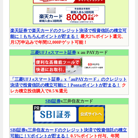
楽天証券で楽天カードのクレジット決済で投資信託の積立可
能に！もちろんポイントが貯まる！
最大2%ポイント還元、
月5万申込みで年間12,000Pゲット可能！
三菱UFJ eスマート証券
x au PAYカード
「三菱UFJ eスマート証券」x「auPAYカード」のクレジット
決済で投資信託の積立可能に！Pontaポイントが貯まる！
ク
レカ積立投信購入で0.5％還元
SBI証券
x三井住友カード
SBI証券x三井住友カードのクレジット決済で投資信託の積立
可能に！Vポイントが貯まる！
0.5%ポイント付与、年間