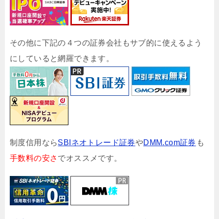
その他に下記の４つの証券会社もサブ的に使えるよう
にしていると網羅できます。
制度信用なら
SBIネオトレード証券
や
DMM.com証券
も
手数料の安さ
でオススメです。