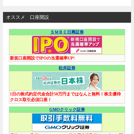
オススメ 口座開設
ＳＭＢＣ日興証券
新規口座開設でIPOの当選確率UP!
松井証券
1日の株式約定代金合計50万円まではなんと無料！株主優待
クロス取引必須口座！
GMOクリック証券