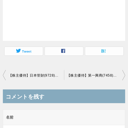
Tweet
投
【株主優待】日本管財(9728)の優待到着！3,000円相当の「ギフトカタログ」！
【株主優待】第一興商(7458)の優待到着！優待券（500円券）x10枚！
稿
ナ
コメントを残す
ビ
ゲ
名前
ー