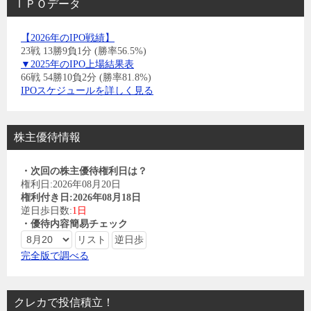
ＩＰＯデータ
【2026年のIPO戦績】
23戦 13勝9負1分 (勝率56.5%)
▼2025年のIPO上場結果表
66戦 54勝10負2分 (勝率81.8%)
IPOスケジュールを詳しく見る
株主優待情報
・次回の株主優待権利日は？
権利日:2026年08月20日
権利付き日:2026年08月18日
逆日歩日数:
1日
・優待内容簡易チェック
完全版で調べる
クレカで投信積立！