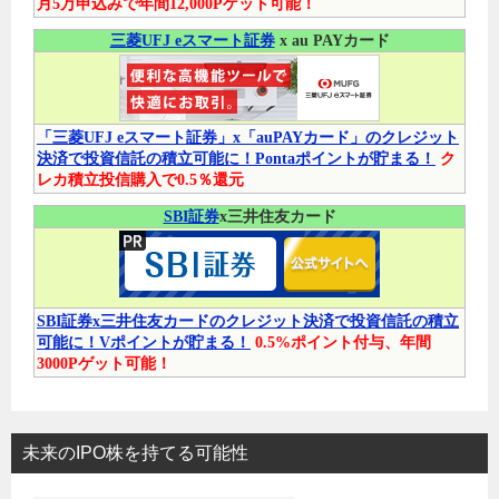
月5万申込みで年間12,000Pゲット可能！
三菱UFJ eスマート証券
x au PAYカード
「三菱UFJ eスマート証券」x「auPAYカード」のクレジット
決済で投資信託の積立可能に！Pontaポイントが貯まる！
ク
レカ積立投信購入で0.5％還元
SBI証券
x三井住友カード
SBI証券x三井住友カードのクレジット決済で投資信託の積立
可能に！Vポイントが貯まる！
0.5%ポイント付与、年間
3000Pゲット可能！
未来のIPO株を持てる可能性