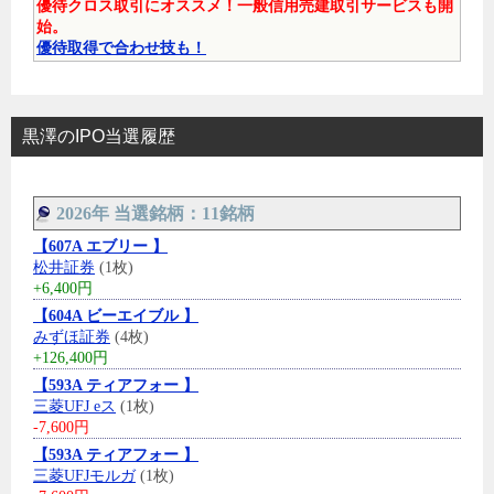
優待クロス取引にオススメ！一般信用売建取引サービスも開
始。
優待取得で合わせ技も！
黒澤のIPO当選履歴
2026年 当選銘柄：11銘柄
【607A エブリー 】
松井証券
(1枚)
+6,400円
【604A ビーエイブル 】
みずほ証券
(4枚)
+126,400円
【593A ティアフォー 】
三菱UFJ eス
(1枚)
-7,600円
【593A ティアフォー 】
三菱UFJモルガ
(1枚)