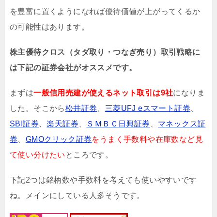
を豊富に置くようになれば優待価値が上がってくるか
の可能性はあります。
株主優待クロス（タダ取り・つなぎ売り）取引戦略に
は下記の証券会社がオススメです。
まずは
一般信用売建が使えるネット取引は9社
になりま
した。そこから
松井証券
、
三菱UFJ eスマート証券
、
SBI証券
、
楽天証券
、
ＳＭＢＣ日興証券
、
マネックス証
券
、
GMOクリック証券
をうまく手数料や在庫数など見
て使い分けたい
ところです。
下記2つは銘柄数や手数料を考えても使いやすいです
ね。メインにしている人多そうです。