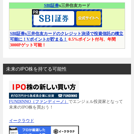
SBI証券
x三井住友カード
SBI証券x三井住友カードのクレジット決済で投資信託の積立
可能に！Vポイントが貯まる！
0.5%ポイント付与、年間
3000Pゲット可能！
未来のIPO株を持てる可能性
FUNDINNO（ファンディーノ）
でエンジェル投資家となって
未来のIPO株を買おう！
イークラウド