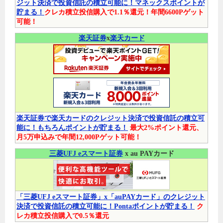
ジット決済で投資信託の積立可能に！マネックスポイントが
貯まる！
クレカ積立投信購入で1.1％還元！年間6600Pゲット
可能！
楽天証券
x
楽天カード
楽天証券で楽天カードのクレジット決済で投資信託の積立可
能に！もちろんポイントが貯まる！
最大2%ポイント還元、
月5万申込みで年間12,000Pゲット可能！
三菱UFJ eスマート証券
x au PAYカード
「三菱UFJ eスマート証券」x「auPAYカード」のクレジット
決済で投資信託の積立可能に！Pontaポイントが貯まる！
ク
レカ積立投信購入で0.5％還元