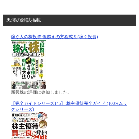
黒澤の雑誌掲載
稼ぐ人の株投資 億超えの方程式 9 (稼ぐ投資)
新興株の評価に参加しました。
【完全ガイドシリーズ145】 株主優待完全ガイド (100%ムッ
クシリーズ)