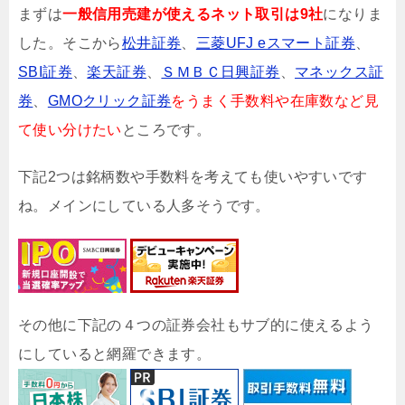
まずは
一般信用売建が使えるネット取引は9社
になりま
した。そこから
松井証券
、
三菱UFJ eスマート証券
、
SBI証券
、
楽天証券
、
ＳＭＢＣ日興証券
、
マネックス証
券
、
GMOクリック証券
をうまく手数料や在庫数など見
て使い分けたい
ところです。
下記2つは銘柄数や手数料を考えても使いやすいです
ね。メインにしている人多そうです。
その他に下記の４つの証券会社もサブ的に使えるよう
にしていると網羅できます。