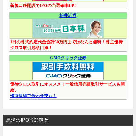
新規口座開設でIPOの当選確率UP!
松井証券
1日の株式約定代金合計50万円まではなんと無料！株主優待
クロス取引必須口座！
GMOクリック証券
優待クロス取引にオススメ！一般信用売建取引サービスも開
始。
優待取得で合わせ技も！
黒澤のIPO当選履歴