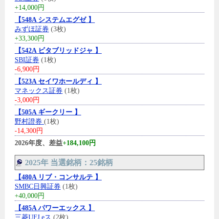
+14,000円
【548A システムエグゼ 】
みずほ証券
(3枚)
+33,300円
【542A ビタブリッドジャ 】
SBI証券
(1枚)
-6,900円
【523A セイワホールディ 】
マネックス証券
(1枚)
-3,000円
【505A ギークリー 】
野村證券
(1枚)
-14,300円
2026年度、差益
+184,100円
2025年 当選銘柄：25銘柄
【480A リブ・コンサルテ 】
SMBC日興証券
(1枚)
+40,000円
【485A パワーエックス 】
三菱UFJ eス
(2枚)