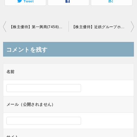
Tweet
投
【株主優待】第一興商(7458)の優待到着！優待券5,000円分（500円ｘ10枚）！
【株主優待】近鉄グループホールディングス(9041)の優待到着！乗車券とグループ利用冊子！
稿
ナ
コメントを残す
ビ
ゲ
名前
ー
シ
ョ
ン
メール（公開されません）