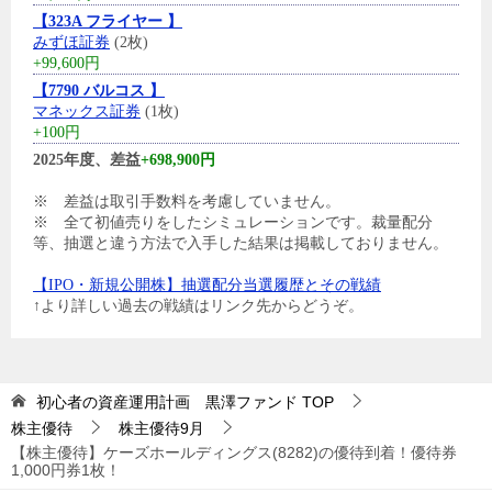
【323A フライヤー 】
みずほ証券
(2枚)
+99,600円
【7790 バルコス 】
マネックス証券
(1枚)
+100円
2025年度、差益
+698,900円
※ 差益は取引手数料を考慮していません。
※ 全て初値売りをしたシミュレーションです。裁量配分
等、抽選と違う方法で入手した結果は掲載しておりません。
【IPO・新規公開株】抽選配分当選履歴とその戦績
↑より詳しい過去の戦績はリンク先からどうぞ。
初心者の資産運用計画 黒澤ファンド
TOP
株主優待
株主優待9月
【株主優待】ケーズホールディングス(8282)の優待到着！優待券
1,000円券1枚！