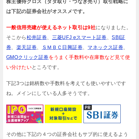
株主優待クロス（タダ取り・つなぎ売り）取引戦略に
は下記の証券会社がオススメです。
一般信用売建が使えるネット取引は9社
になりました。
そこから
松井証券
、
三菱UFJ eスマート証券
、
SBI証
券
、
楽天証券
、
ＳＭＢＣ日興証券
、
マネックス証券
、
GMOクリック証券
をうまく手数料や在庫数など見て使
い分けたい
ところです。
下記3つは銘柄数や手数料を考えても使いやすいです
ね。メインにしている人多そうです。
その他に下記の４つの証券会社もサブ的に使えるよう