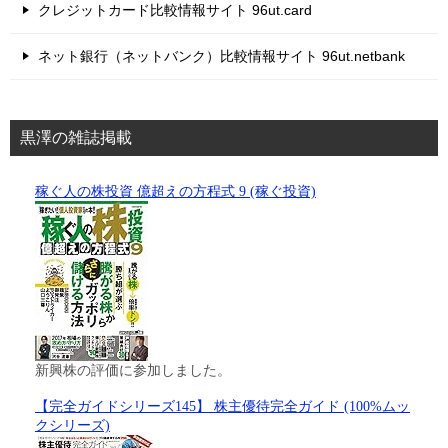
クレジットカード比較情報サイト 96ut.card
ネット銀行（ネットバンク）比較情報サイト 96ut.netbank
黒澤の雑誌掲載
稼ぐ人の株投資 億超えの方程式 9 (稼ぐ投資)
新興株の評価に参加しました。
【完全ガイドシリーズ145】 株主優待完全ガイド (100%ムッ
クシリーズ)