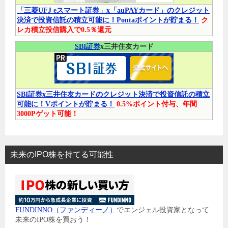
「三菱UFJ eスマート証券」x「auPAYカード」のクレジット
決済で投資信託の積立可能に！Pontaポイントが貯まる！
ク
レカ積立投信購入で0.5％還元
SBI証券
x三井住友カード
SBI証券x三井住友カードのクレジット決済で投資信託の積立
可能に！Vポイントが貯まる！
0.5%ポイント付与、年間
3000Pゲット可能！
未来のIPO株を持てる可能性
FUNDINNO（ファンディーノ）
でエンジェル投資家となって
未来のIPO株を買おう！