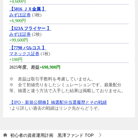
+4,600円
【5016 ＪＸ金属 】
みずほ証券
(3枚)
+6,900円
【323A フライヤー 】
みずほ証券
(2枚)
+99,600円
【7790 バルコス 】
マネックス証券
(1枚)
+100円
2025年度、差益
+698,900円
※ 差益は取引手数料を考慮していません。
※ 全て初値売りをしたシミュレーションです。裁量配分
等、抽選と違う方法で入手した結果は掲載しておりません。
【IPO・新規公開株】抽選配分当選履歴とその戦績
↑より詳しい過去の戦績はリンク先からどうぞ。
初心者の資産運用計画 黒澤ファンド
TOP