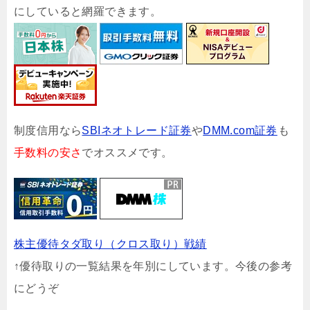
にしていると網羅できます。
制度信用なら
SBIネオトレード証券
や
DMM.com証券
も
手数料の安さ
でオススメです。
株主優待タダ取り（クロス取り）戦績
↑優待取りの一覧結果を年別にしています。今後の参考
にどうぞ