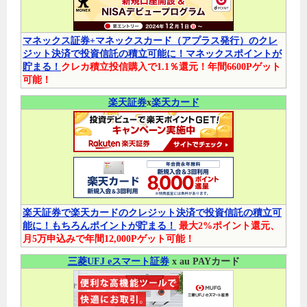
マネックス証券+マネックスカード（アプラス発行）のクレ
ジット決済で投資信託の積立可能に！マネックスポイントが
貯まる！
クレカ積立投信購入で1.1％還元！年間6600Pゲット
可能！
楽天証券
x
楽天カード
楽天証券で楽天カードのクレジット決済で投資信託の積立可
能に！もちろんポイントが貯まる！
最大2%ポイント還元、
月5万申込みで年間12,000Pゲット可能！
三菱UFJ eスマート証券
x au PAYカード