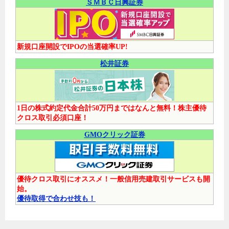
ＳＭＢＣ日興証券
新規口座開設でIPOの当選確率UP!
松井証券
1日の株式約定代金合計50万円まではなんと無料！株主優待
クロス取引必須口座！
GMOクリック証券
優待クロス取引にオススメ！一般信用売建取引サービスも開
始。
優待取得で合わせ技も！