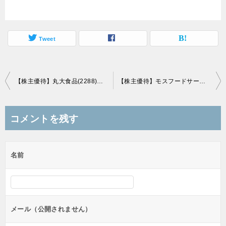
Tweet
投
【株主優待】丸大食品(2288)の優待到着！3,000円相当の特選ロースハム！
【株主優待】モスフードサービス(8153)の優待到着！株主優待券1,000円分（500円x2枚）！！
稿
ナ
コメントを残す
ビ
ゲ
名前
ー
シ
ョ
ン
メール（公開されません）