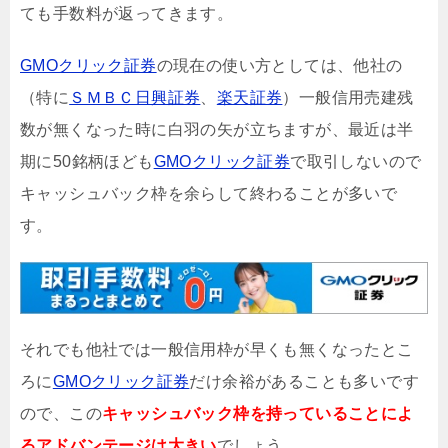
ても手数料が返ってきます。
GMOクリック証券
の現在の使い方としては、他社の
（特に
ＳＭＢＣ日興証券
、
楽天証券
）一般信用売建残
数が無くなった時に白羽の矢が立ちますが、最近は半
期に50銘柄ほども
GMOクリック証券
で取引しないので
キャッシュバック枠を余らして終わることが多いで
す。
それでも他社では一般信用枠が早くも無くなったとこ
ろに
GMOクリック証券
だけ余裕があることも多いです
ので、この
キャッシュバック枠を持っていることによ
るアドバンテージは大きい
でしょう。