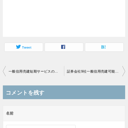
Tweet
投
一般信用売建短期サービスの新規建解禁日を優待スケジュールに追加
証券会社9社一般信用売建可能リストのページを改修中
稿
ナ
コメントを残す
ビ
ゲ
名前
ー
シ