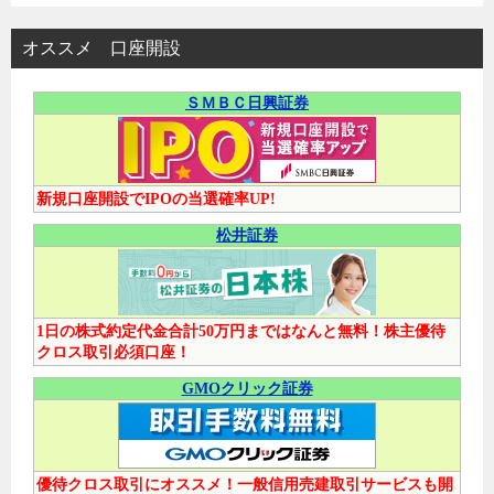
オススメ 口座開設
ＳＭＢＣ日興証券
新規口座開設でIPOの当選確率UP!
松井証券
1日の株式約定代金合計50万円まではなんと無料！株主優待
クロス取引必須口座！
GMOクリック証券
優待クロス取引にオススメ！一般信用売建取引サービスも開