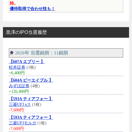
始。
優待取得で合わせ技も！
黒澤のIPO当選履歴
2026年 当選銘柄：11銘柄
【607A エブリー 】
松井証券
(1枚)
+6,400円
【604A ビーエイブル 】
みずほ証券
(4枚)
+126,400円
【593A ティアフォー 】
三菱UFJ eス
(1枚)
-7,600円
【593A ティアフォー 】
三菱UFJモルガ
(1枚)
-7,600円