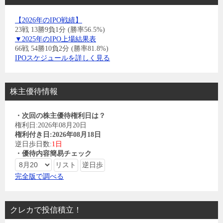
【2026年のIPO戦績】
23戦 13勝9負1分 (勝率56.5%)
▼2025年のIPO上場結果表
66戦 54勝10負2分 (勝率81.8%)
IPOスケジュールを詳しく見る
株主優待情報
・次回の株主優待権利日は？
権利日:2026年08月20日
権利付き日:2026年08月18日
逆日歩日数:
1日
・優待内容簡易チェック
完全版で調べる
クレカで投信積立！