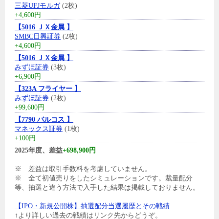
三菱UFJモルガ
(2枚)
+4,600円
【5016 ＪＸ金属 】
SMBC日興証券
(2枚)
+4,600円
【5016 ＪＸ金属 】
みずほ証券
(3枚)
+6,900円
【323A フライヤー 】
みずほ証券
(2枚)
+99,600円
【7790 バルコス 】
マネックス証券
(1枚)
+100円
2025年度、差益
+698,900円
※ 差益は取引手数料を考慮していません。
※ 全て初値売りをしたシミュレーションです。裁量配分
等、抽選と違う方法で入手した結果は掲載しておりません。
【IPO・新規公開株】抽選配分当選履歴とその戦績
↑より詳しい過去の戦績はリンク先からどうぞ。