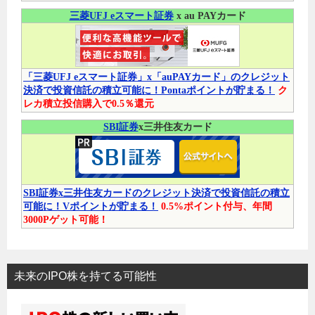
三菱UFJ eスマート証券
x au PAYカード
「三菱UFJ eスマート証券」x「auPAYカード」のクレジット
決済で投資信託の積立可能に！Pontaポイントが貯まる！
ク
レカ積立投信購入で0.5％還元
SBI証券
x三井住友カード
SBI証券x三井住友カードのクレジット決済で投資信託の積立
可能に！Vポイントが貯まる！
0.5%ポイント付与、年間
3000Pゲット可能！
未来のIPO株を持てる可能性