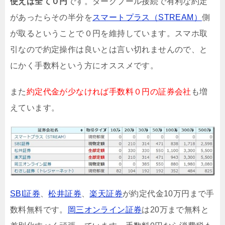
使えば全て０円
です。ダークプール接続で有利な約定
があったらその半分を
スマートプラス（STREAM）
側
が取るということで０円を維持しています。スマホ取
引なので約定操作は良いとは言い切れませんので、と
にかく手数料という方にオススメです。
また
約定代金が少なければ手数料０円の証券会社
も増
えています。
SBI証券
、
松井証券
、
楽天証券
が約定代金10万円まで手
数料無料です。
岡三オンライン証券
は20万まで無料と