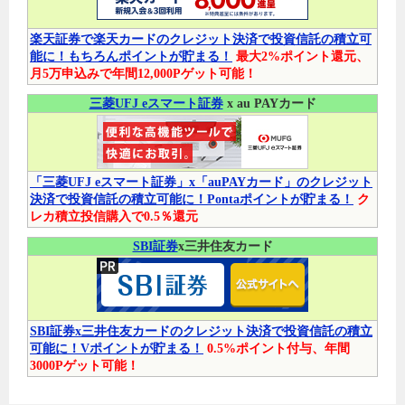
楽天証券で楽天カードのクレジット決済で投資信託の積立可
能に！もちろんポイントが貯まる！
最大2%ポイント還元、
月5万申込みで年間12,000Pゲット可能！
三菱UFJ eスマート証券
x au PAYカード
「三菱UFJ eスマート証券」x「auPAYカード」のクレジット
決済で投資信託の積立可能に！Pontaポイントが貯まる！
ク
レカ積立投信購入で0.5％還元
SBI証券
x三井住友カード
SBI証券x三井住友カードのクレジット決済で投資信託の積立
可能に！Vポイントが貯まる！
0.5%ポイント付与、年間
3000Pゲット可能！