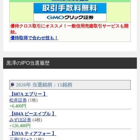
優待クロス取引にオススメ！一般信用売建取引サービスも開
始。
優待取得で合わせ技も！
黒澤のIPO当選履歴
2026年 当選銘柄：11銘柄
【607A エブリー 】
松井証券
(1枚)
+6,400円
【604A ビーエイブル 】
みずほ証券
(4枚)
+126,400円
【593A ティアフォー 】
三菱UFJ eス
(1枚)