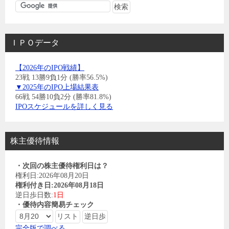
ＩＰＯデータ
【2026年のIPO戦績】
23戦 13勝9負1分 (勝率56.5%)
▼2025年のIPO上場結果表
66戦 54勝10負2分 (勝率81.8%)
IPOスケジュールを詳しく見る
株主優待情報
・次回の株主優待権利日は？
権利日:2026年08月20日
権利付き日:2026年08月18日
逆日歩日数:
1日
・優待内容簡易チェック
完全版で調べる