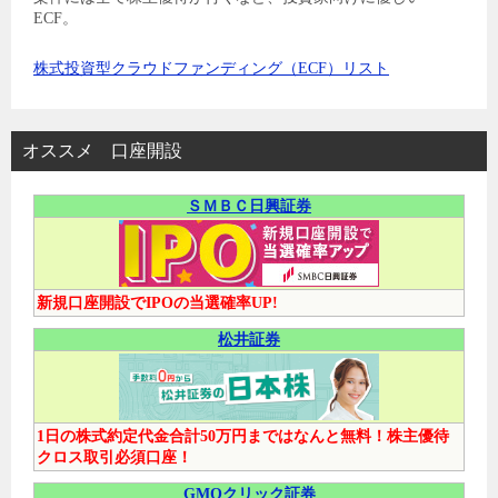
ECF。
株式投資型クラウドファンディング（ECF）リスト
オススメ 口座開設
ＳＭＢＣ日興証券
新規口座開設でIPOの当選確率UP!
松井証券
1日の株式約定代金合計50万円まではなんと無料！株主優待
クロス取引必須口座！
GMOクリック証券