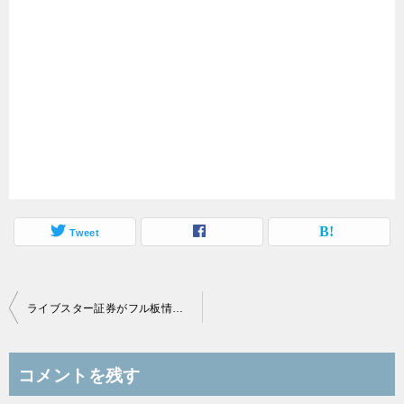
Tweet
投
ライブスター証券がフル板情報サービス開始、フル板が無料で見れる証券会社比較
稿
ナ
コメントを残す
ビ