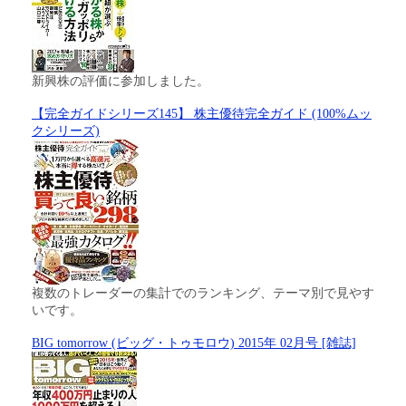
新興株の評価に参加しました。
【完全ガイドシリーズ145】 株主優待完全ガイド (100%ムッ
クシリーズ)
複数のトレーダーの集計でのランキング、テーマ別で見やす
いです。
BIG tomorrow (ビッグ・トゥモロウ) 2015年 02月号 [雑誌]