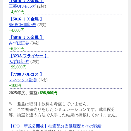
【5016 ＪＸ金属 】
三菱UFJモルガ
(2枚)
+4,600円
【5016 ＪＸ金属 】
SMBC日興証券
(2枚)
+4,600円
【5016 ＪＸ金属 】
みずほ証券
(3枚)
+6,900円
【323A フライヤー 】
みずほ証券
(2枚)
+99,600円
【7790 バルコス 】
マネックス証券
(1枚)
+100円
2025年度、差益
+698,900円
※ 差益は取引手数料を考慮していません。
※ 全て初値売りをしたシミュレーションです。裁量配分
等、抽選と違う方法で入手した結果は掲載しておりません。
【IPO・新規公開株】抽選配分当選履歴とその戦績