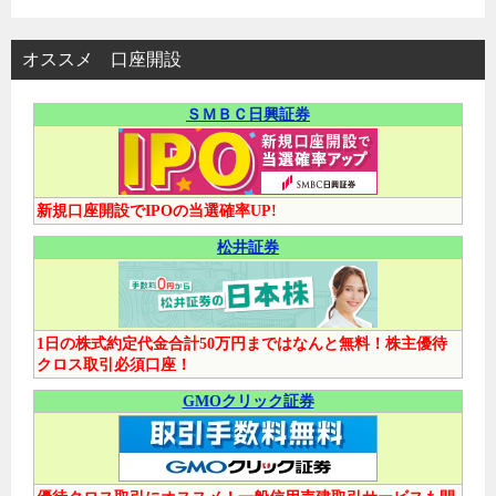
オススメ 口座開設
ＳＭＢＣ日興証券
新規口座開設でIPOの当選確率UP!
松井証券
1日の株式約定代金合計50万円まではなんと無料！株主優待
クロス取引必須口座！
GMOクリック証券