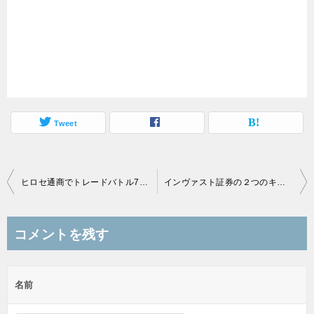
Tweet
投
ヒロセ通商でトレードバトル7月は勝利でTシャツ、負けてもあられ
インヴァスト証券の２つのキャンペーンがキャッシュバックで30,000円ゲット
稿
ナ
コメントを残す
ビ
ゲ
名前
ー