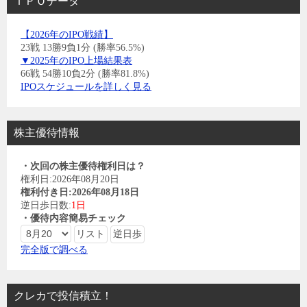
ＩＰＯデータ
【2026年のIPO戦績】
23戦 13勝9負1分 (勝率56.5%)
▼2025年のIPO上場結果表
66戦 54勝10負2分 (勝率81.8%)
IPOスケジュールを詳しく見る
株主優待情報
・次回の株主優待権利日は？
権利日:2026年08月20日
権利付き日:2026年08月18日
逆日歩日数:
1日
・優待内容簡易チェック
完全版で調べる
クレカで投信積立！