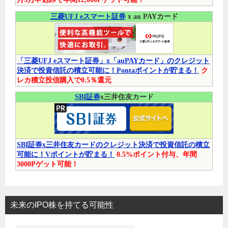
三菱UFJ eスマート証券
x au PAYカード
「三菱UFJ eスマート証券」x「auPAYカード」のクレジット
決済で投資信託の積立可能に！Pontaポイントが貯まる！
ク
レカ積立投信購入で0.5％還元
SBI証券
x三井住友カード
SBI証券x三井住友カードのクレジット決済で投資信託の積立
可能に！Vポイントが貯まる！
0.5%ポイント付与、年間
3000Pゲット可能！
未来のIPO株を持てる可能性