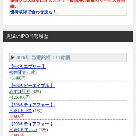
優待クロス取引にオススメ！一般信用売建取引サービスも開
始。
優待取得で合わせ技も！
黒澤のIPO当選履歴
2026年 当選銘柄：11銘柄
【607A エブリー 】
松井証券
(1枚)
+6,400円
【604A ビーエイブル 】
みずほ証券
(4枚)
+126,400円
【593A ティアフォー 】
三菱UFJ eス
(1枚)
-7,600円
【593A ティアフォー 】
三菱UFJモルガ
(1枚)
-7,600円