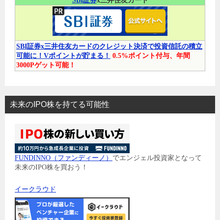
SBI証券
x三井住友カード
SBI証券x三井住友カードのクレジット決済で投資信託の積立
可能に！Vポイントが貯まる！
0.5%ポイント付与、年間
3000Pゲット可能！
未来のIPO株を持てる可能性
FUNDINNO（ファンディーノ）
でエンジェル投資家となって
未来のIPO株を買おう！
イークラウド