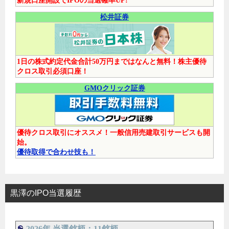
新規口座開設でIPOの当選確率UP!
松井証券
1日の株式約定代金合計50万円まではなんと無料！株主優待
クロス取引必須口座！
GMOクリック証券
優待クロス取引にオススメ！一般信用売建取引サービスも開
始。
優待取得で合わせ技も！
黒澤のIPO当選履歴
2026年 当選銘柄：11銘柄