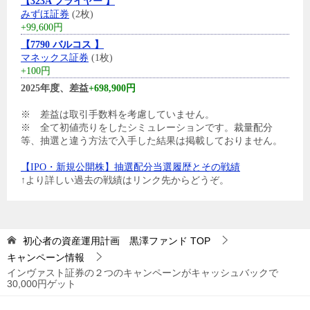
【323A フライヤー 】
みずほ証券
(2枚)
+99,600円
【7790 バルコス 】
マネックス証券
(1枚)
+100円
2025年度、差益
+698,900円
※ 差益は取引手数料を考慮していません。
※ 全て初値売りをしたシミュレーションです。裁量配分
等、抽選と違う方法で入手した結果は掲載しておりません。
【IPO・新規公開株】抽選配分当選履歴とその戦績
↑より詳しい過去の戦績はリンク先からどうぞ。
初心者の資産運用計画 黒澤ファンド
TOP
キャンペーン情報
インヴァスト証券の２つのキャンペーンがキャッシュバックで
30,000円ゲット