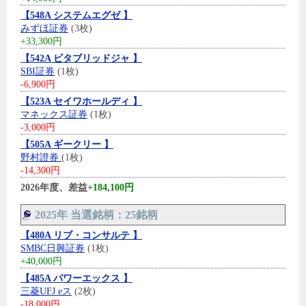
【548A システムエグゼ 】
みずほ証券
(3枚)
+33,300円
【542A ビタブリッドジャ 】
SBI証券
(1枚)
-6,900円
【523A セイワホールディ 】
マネックス証券
(1枚)
-3,000円
【505A ギークリー 】
野村證券
(1枚)
-14,300円
2026年度、差益
+184,100円
2025年 当選銘柄：25銘柄
【480A リブ・コンサルテ 】
SMBC日興証券
(1枚)
+40,000円
【485A パワーエックス 】
三菱UFJ eス
(2枚)
-18,000円