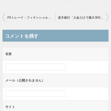
投
FXトレード・フィナンシャルよりキャッシュバックを頂きました
楽天銀行「入金だけで最大3000ｐｔ」プレゼントを攻略する
稿
ナ
コメントを残す
ビ
ゲ
名前
ー
シ
ョ
ン
メール（公開されません）
サイト