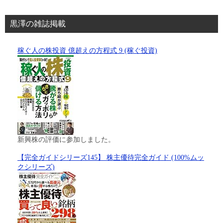
黒澤の雑誌掲載
稼ぐ人の株投資 億超えの方程式 9 (稼ぐ投資)
新興株の評価に参加しました。
【完全ガイドシリーズ145】 株主優待完全ガイド (100%ムッ
クシリーズ)