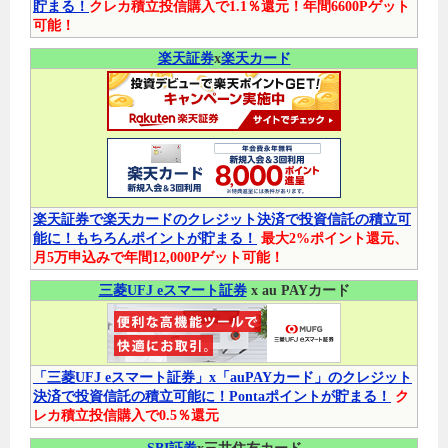
貯まる！
クレカ積立投信購入で1.1％還元！年間6600Pゲット
可能！
楽天証券
x
楽天カード
楽天証券で楽天カードのクレジット決済で投資信託の積立可
能に！もちろんポイントが貯まる！
最大2%ポイント還元、
月5万申込みで年間12,000Pゲット可能！
三菱UFJ eスマート証券
x au PAYカード
「三菱UFJ eスマート証券」x「auPAYカード」のクレジット
決済で投資信託の積立可能に！Pontaポイントが貯まる！
ク
レカ積立投信購入で0.5％還元