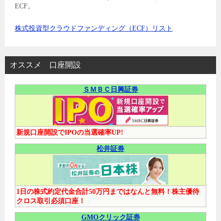
ECF。
株式投資型クラウドファンディング（ECF）リスト
オススメ 口座開設
ＳＭＢＣ日興証券
新規口座開設でIPOの当選確率UP!
松井証券
1日の株式約定代金合計50万円まではなんと無料！株主優待
クロス取引必須口座！
GMOクリック証券