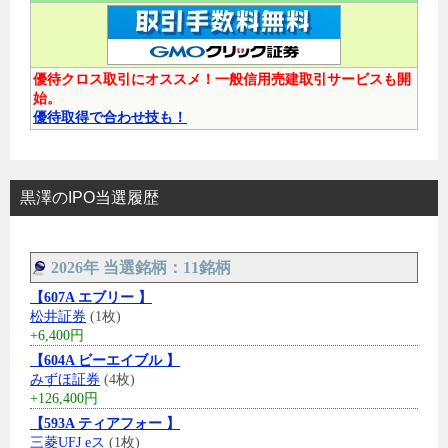
優待クロス取引にオススメ！一般信用売建取引サービスも開
始。
優待取得で合わせ技も！
黒澤のIPO当選履歴
2026年 当選銘柄：11銘柄
【607A エブリー 】
松井証券
(1枚)
+6,400円
【604A ビーエイブル 】
みずほ証券
(4枚)
+126,400円
【593A ティアフォー 】
三菱UFJ eス
(1枚)