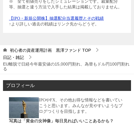
※ 全て初値売りをしたシミュレーションです。裁量配分
等、抽選と違う方法で入手した結果は掲載しておりません。
【IPO・新規公開株】抽選配分当選履歴とその戦績
↑より詳しい過去の戦績はリンク先からどうぞ。
初心者の資産運用計画 黒澤ファンド
TOP
日記・雑記
EU離脱で日経今年最安値の15,000円割れ、為替もドル円100円割れ
る
プロフィール
IPOやFX、その他お得な情報などを書いてい
こうと思います。みんなが見やすいようなブ
ログつくりを目指します。
写真は「黄金の女神像」毎日見ればいいことあるかも？