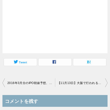
Tweet
投
2016年3月分のIPO初値予想、ピタリ賞・ニアピン賞アマゾンギフト券送りました！
【11月13日】大阪で行われる個人投資家オフ会というのに黒澤もお忍びで参加します
稿
ナ
コメントを残す
ビ