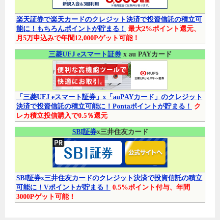
楽天証券で楽天カードのクレジット決済で投資信託の積立可
能に！もちろんポイントが貯まる！
最大2%ポイント還元、
月5万申込みで年間12,000Pゲット可能！
三菱UFJ eスマート証券
x au PAYカード
「三菱UFJ eスマート証券」x「auPAYカード」のクレジット
決済で投資信託の積立可能に！Pontaポイントが貯まる！
ク
レカ積立投信購入で0.5％還元
SBI証券
x三井住友カード
SBI証券x三井住友カードのクレジット決済で投資信託の積立
可能に！Vポイントが貯まる！
0.5%ポイント付与、年間
3000Pゲット可能！