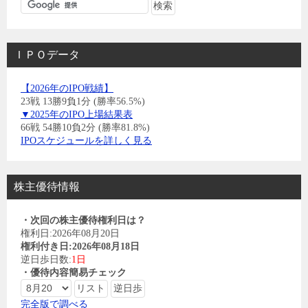
ＩＰＯデータ
【2026年のIPO戦績】
23戦 13勝9負1分 (勝率56.5%)
▼2025年のIPO上場結果表
66戦 54勝10負2分 (勝率81.8%)
IPOスケジュールを詳しく見る
株主優待情報
・次回の株主優待権利日は？
権利日:2026年08月20日
権利付き日:2026年08月18日
逆日歩日数:
1日
・優待内容簡易チェック
完全版で調べる