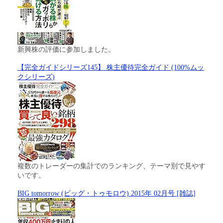
新興株の評価に参加しました。
【完全ガイドシリーズ145】 株主優待完全ガイド (100%ムッ
クシリーズ)
複数のトレーダーの集計でのランキング、テーマ別で見やす
いです。
BIG tomorrow (ビッグ・トゥモロウ) 2015年 02月号 [雑誌]