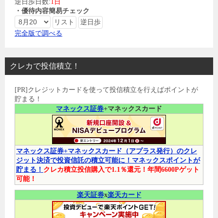
逆日歩日数:
1日
・優待内容簡易チェック
完全版で調べる
クレカで投信積立！
[PR]クレジットカードを使って投信積立を行えばポイントが
貯まる！
マネックス証券
+マネックスカード
マネックス証券+マネックスカード（アプラス発行）のクレ
ジット決済で投資信託の積立可能に！マネックスポイントが
貯まる！
クレカ積立投信購入で1.1％還元！年間6600Pゲット
可能！
楽天証券
x
楽天カード