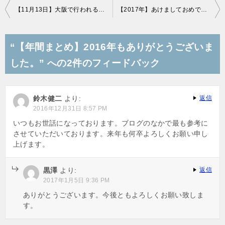
投
【11月13日】大阪で行われる個人投資家オフ会というのに黒澤もお忍びで参加します
【2017年】あけましておめでとうございます
稿
ナ
“【年間まとめ】2016年もありがとうございま
ビ
した。” への2件のフィードバック
ゲ
ー
鈴木健二
より:
返信
シ
2016年12月31日 8:57 PM
ョ
いつもお世話になっております。ブログのなかで最も参考に
させていただいております。来年も何卒よろしくお願い申し
ン
上げます。
黒澤
より:
返信
2017年1月5日 9:36 PM
ありがとうございます。今後ともよろしくお願い致しま
す。