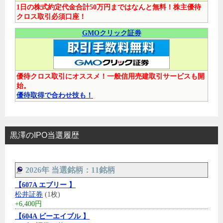
1日の株式約定代金合計50万円まではなんと無料！株主優待
クロス取引必須口座！
GMOクリック証券
優待クロス取引にオススメ！一般信用売建取引サービスも開
始。
優待取得で合わせ技も！
黒澤のIPO当選履歴
2026年 当選銘柄：11銘柄
【607A エブリー 】
松井証券
(1枚)
+6,400円
【604A ビーエイブル 】