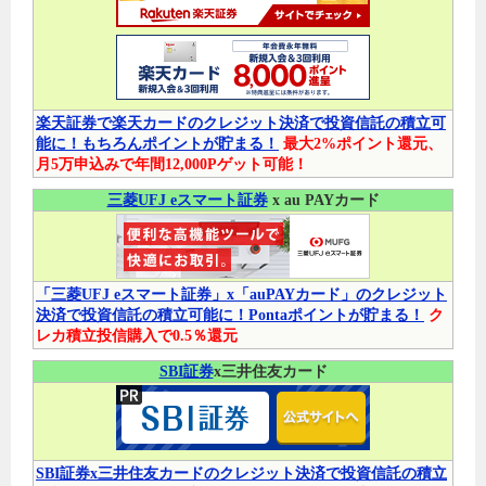
楽天証券で楽天カードのクレジット決済で投資信託の積立可
能に！もちろんポイントが貯まる！
最大2%ポイント還元、
月5万申込みで年間12,000Pゲット可能！
三菱UFJ eスマート証券
x au PAYカード
「三菱UFJ eスマート証券」x「auPAYカード」のクレジット
決済で投資信託の積立可能に！Pontaポイントが貯まる！
ク
レカ積立投信購入で0.5％還元
SBI証券
x三井住友カード
SBI証券x三井住友カードのクレジット決済で投資信託の積立