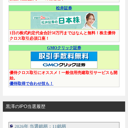
松井証券
1日の株式約定代金合計50万円まではなんと無料！株主優待
クロス取引必須口座！
GMOクリック証券
優待クロス取引にオススメ！一般信用売建取引サービスも開
始。
優待取得で合わせ技も！
黒澤のIPO当選履歴
2026年 当選銘柄：11銘柄