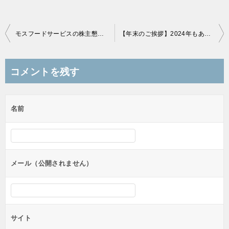
投
モスフードサービスの株主懇談会に参加！概要を紹介しておきます。
【年末のご挨拶】2024年もありがとうございました！
稿
ナ
コメントを残す
ビ
ゲ
名前
ー
シ
ョ
ン
メール（公開されません）
サイト