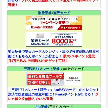
貯まる！
クレカ積立投信購入で1.1％還元！年間6600Pゲット
可能！
楽天証券
x
楽天カード
楽天証券で楽天カードのクレジット決済で投資信託の積立可
能に！もちろんポイントが貯まる！
最大2%ポイント還元、
月5万申込みで年間12,000Pゲット可能！
三菱UFJ eスマート証券
x au PAYカード
「三菱UFJ eスマート証券」x「auPAYカード」のクレジット
決済で投資信託の積立可能に！Pontaポイントが貯まる！
ク
レカ積立投信購入で0.5％還元
SBI証券
x三井住友カード