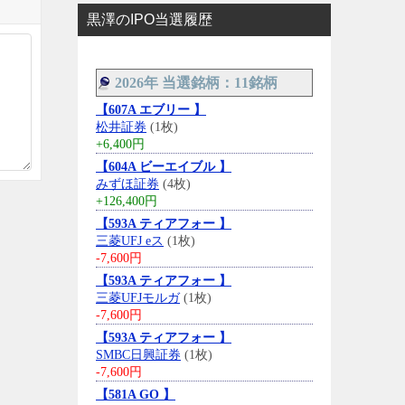
黒澤のIPO当選履歴
2026年 当選銘柄：11銘柄
【607A エブリー 】
松井証券
(1枚)
+6,400円
【604A ビーエイブル 】
みずほ証券
(4枚)
+126,400円
【593A ティアフォー 】
三菱UFJ eス
(1枚)
-7,600円
【593A ティアフォー 】
三菱UFJモルガ
(1枚)
-7,600円
【593A ティアフォー 】
SMBC日興証券
(1枚)
-7,600円
【581A GO 】