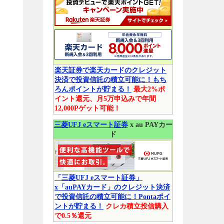
楽天証券で楽天カードのクレジット
決済で投資信託の積立可能に！もち
ろんポイントが貯まる！
最大2%ポ
イント還元、月5万申込みで年間
12,000Pゲット可能！
三菱UFJ eスマート証券
x au PAYカー
ド
「三菱UFJ eスマート証券」
x「auPAYカード」のクレジット決済
で投資信託の積立可能に！Pontaポイ
ントが貯まる！
クレカ積立投信購入
で0.5％還元