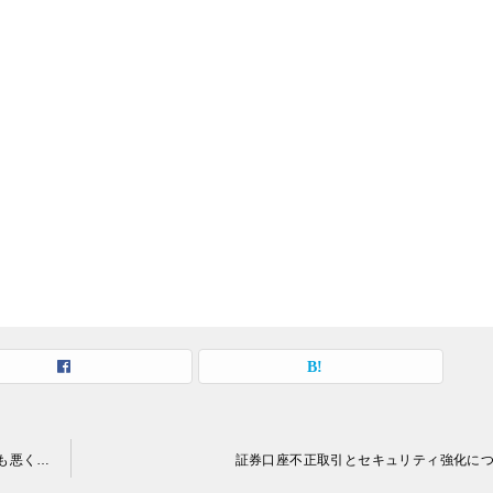
【資金入用の3月】資金が足らないときは？一時的に借りるのも悪くない、新規は狙い目！
証券口座不正取引とセキュリティ強化に