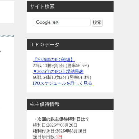
サイト検索
ＩＰＯデータ
れ
【2026年のIPO戦績】
23戦 13勝9負1分 (勝率56.5%)
▼2025年のIPO上場結果表
66戦 54勝10負2分 (勝率81.8%)
IPOスケジュールを詳しく見る
株主優待情報
い
・次回の株主優待権利日は？
権利日:2026年08月20日
権利付き日:2026年08月18日
逆日歩日数:
1日