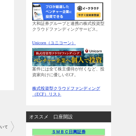
大和証券グループと連携の株式投資型
クラウドファンディングサービス。
Unicorn（ユニコーン）
案件には全て株主優待が付くなど、投
資家向けに優しいECF。
株式投資型クラウドファンディング
（ECF）リスト
オススメ 口座開設
ついて
ＳＭＢＣ日興証券