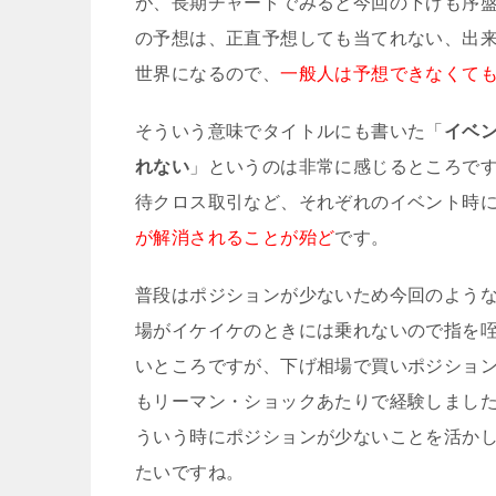
が、長期チャートでみると今回の下げも序
の予想は、正直予想しても当てれない、出
世界になるので、
一般人は予想できなくて
そういう意味でタイトルにも書いた「
イベ
れない
」というのは非常に感じるところです
待クロス取引など、それぞれのイベント時
が解消されることが殆ど
です。
普段はポジションが少ないため今回のよう
場がイケイケのときには乗れないので指を
いところですが、下げ相場で買いポジショ
もリーマン・ショックあたりで経験しまし
ういう時にポジションが少ないことを活か
たいですね。