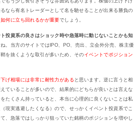
盤でもう少し長引きそうな雰囲気もあります。株価の上げ下げ
来るなら有名トレーダーとして名を馳せることが出来る勝負の
も如何に立ち回れるかが重要
でしょう。
ント投資系の良さはショック時や急落時に動じないことかも知
ね。当方のサイトではIPO、PO、売出、立会外分売、株主優
に鞘を抜くような取引が多いため、その
イベントでポジション
な
下げ相場には非常に耐性力がある
と思います。逆に言うと相
咥えていることが多いので、結果的にどちらが良いとは言えな
ンをたくさん持っていると、本当に心理的に良くないことは私
た（現実逃避したくなる）ので、せっかくイベント投資系でこ
して、急落ではしっかり狙っていた銘柄のポジションを増やし