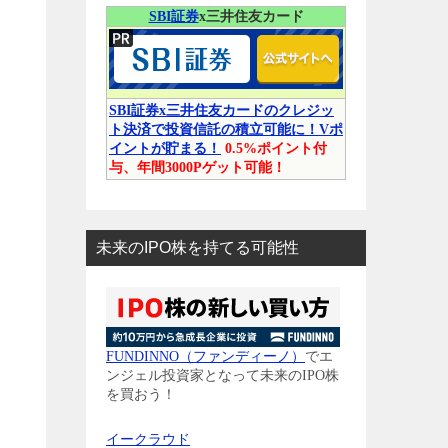
SBI証券
x三井住友カード
SBI証券x三井住友カードのクレジッ
ト決済で投資信託の積立可能に！Vポ
イントが貯まる！
0.5%ポイント付
与、年間3000Pゲット可能！
未来のIPO株を持てる可能性
FUNDINNO（ファンディーノ）
でエ
ンジェル投資家となって未来のIPO株
を買おう！
イークラウド