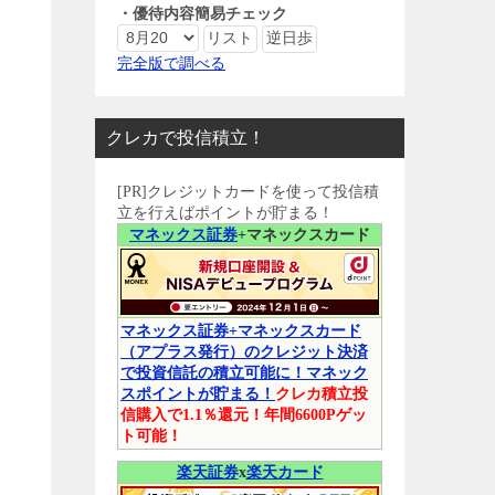
・優待内容簡易チェック
完全版で調べる
クレカで投信積立！
[PR]クレジットカードを使って投信積
立を行えばポイントが貯まる！
マネックス証券
+マネックスカード
マネックス証券+マネックスカード
（アプラス発行）のクレジット決済
で投資信託の積立可能に！マネック
スポイントが貯まる！
クレカ積立投
信購入で1.1％還元！年間6600Pゲッ
ト可能！
楽天証券
x
楽天カード