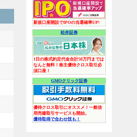
新規口座開設でIPOの当選確率UP!
松井証券
1日の株式約定代金合計50万円までは
なんと無料！株主優待クロス取引必
須口座！
GMOクリック証券
優待クロス取引にオススメ！一般信
用売建取引サービスも開始。
優待取得で合わせ技も！