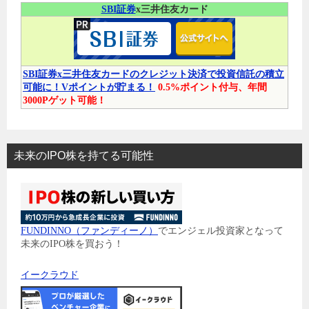
SBI証券
x三井住友カード
SBI証券x三井住友カードのクレジット決済で投資信託の積立
可能に！Vポイントが貯まる！
0.5%ポイント付与、年間
3000Pゲット可能！
未来のIPO株を持てる可能性
FUNDINNO（ファンディーノ）
でエンジェル投資家となって
未来のIPO株を買おう！
イークラウド