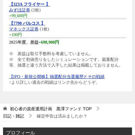
【323A フライヤー 】
みずほ証券
(2枚)
+99,600円
【7790 バルコス 】
マネックス証券
(1枚)
+100円
2025年度、差益
+698,900円
※ 差益は取引手数料を考慮していません。
※ 全て初値売りをしたシミュレーションです。裁量配分
等、抽選と違う方法で入手した結果は掲載しておりません。
【IPO・新規公開株】抽選配分当選履歴とその戦績
↑より詳しい過去の戦績はリンク先からどうぞ。
初心者の資産運用計画 黒澤ファンド
TOP
日記・雑記
確定申告は済みましたか？
プロフィール