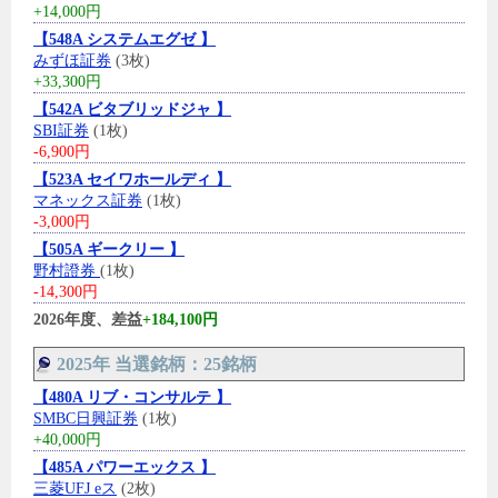
+14,000円
【548A システムエグゼ 】
みずほ証券
(3枚)
+33,300円
【542A ビタブリッドジャ 】
SBI証券
(1枚)
-6,900円
【523A セイワホールディ 】
マネックス証券
(1枚)
-3,000円
【505A ギークリー 】
野村證券
(1枚)
-14,300円
2026年度、差益
+184,100円
2025年 当選銘柄：25銘柄
【480A リブ・コンサルテ 】
SMBC日興証券
(1枚)
+40,000円
【485A パワーエックス 】
三菱UFJ eス
(2枚)