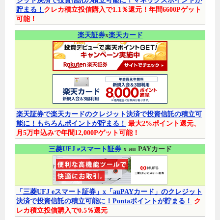
ジット決済で投資信託の積立可能に！マネックスポイントが
貯まる！
クレカ積立投信購入で1.1％還元！年間6600Pゲット
可能！
楽天証券
x
楽天カード
楽天証券で楽天カードのクレジット決済で投資信託の積立可
能に！もちろんポイントが貯まる！
最大2%ポイント還元、
月5万申込みで年間12,000Pゲット可能！
三菱UFJ eスマート証券
x au PAYカード
「三菱UFJ eスマート証券」x「auPAYカード」のクレジット
決済で投資信託の積立可能に！Pontaポイントが貯まる！
ク
レカ積立投信購入で0.5％還元