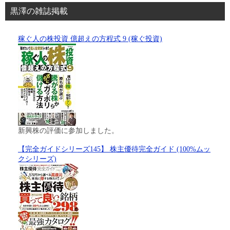
黒澤の雑誌掲載
稼ぐ人の株投資 億超えの方程式 9 (稼ぐ投資)
新興株の評価に参加しました。
【完全ガイドシリーズ145】 株主優待完全ガイド (100%ムッ
クシリーズ)