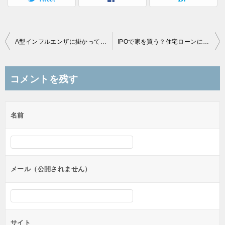
投
A型インフルエンザに掛かってしまいました
IPOで家を買う？住宅ローンについても情報を調べています
稿
ナ
コメントを残す
ビ
ゲ
名前
ー
シ
ョ
ン
メール（公開されません）
サイト