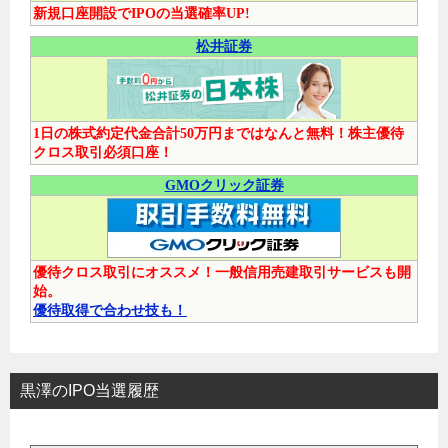
新規口座開設でIPOの当選確率UP!
松井証券
1日の株式約定代金合計50万円まではなんと無料！株主優待
クロス取引必須口座！
GMOクリック証券
優待クロス取引にオススメ！一般信用売建取引サービスも開
始。
優待取得で合わせ技も！
黒澤のIPO当選履歴