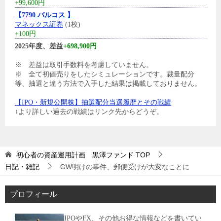
+99,600円
【7790 バルコス 】
マネックス証券
(1枚)
+100円
2025年度、差益
+698,900円
※ 差益は取引手数料を考慮していません。
※ 全て初値売りをしたシミュレーションです。裁量配分
等、抽選と違う方法で入手した結果は掲載しておりません。
【IPO・新規公開株】抽選配分当選履歴とその戦績
↑より詳しい過去の戦績はリンク先からどうぞ。
初心者の資産運用計画 黒澤ファンド
TOP
日記・雑記
GW明けの事件、郵便受けが大変なことに
プロフィール
IPOやFX、その他お得な情報などを書いてい