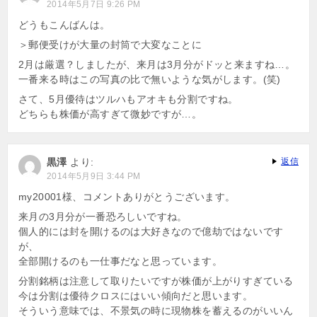
2014年5月7日 9:26 PM
ョ
どうもこんばんは。
ン
＞郵便受けが大量の封筒で大変なことに
2月は厳選？しましたが、来月は3月分がドッと来ますね…。
一番来る時はこの写真の比で無いような気がします。(笑)
さて、5月優待はツルハもアオキも分割ですね。
どちらも株価が高すぎて微妙ですが…。
黒澤
より:
返信
2014年5月9日 3:44 PM
my20001様、コメントありがとうございます。
来月の3月分が一番恐ろしいですね。
個人的には封を開けるのは大好きなので億劫ではないです
が、
全部開けるのも一仕事だなと思っています。
分割銘柄は注意して取りたいですが株価が上がりすぎている
今は分割は優待クロスにはいい傾向だと思います。
そういう意味では、不景気の時に現物株を蓄えるのがいいん