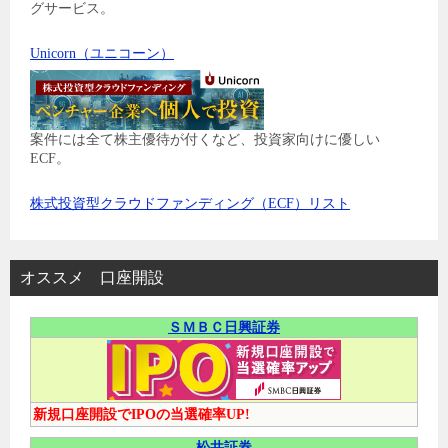
グサービス。
Unicorn（ユニコーン）
案件には全て株主優待が付くなど、投資家向けに優しい
ECF。
株式投資型クラウドファンディング（ECF）リスト
オススメ 口座開設
ＳＭＢＣ日興証券
新規口座開設でIPOの当選確率UP!
松井証券