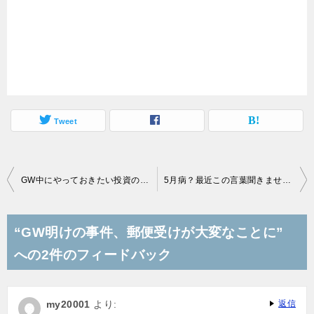
Tweet
投
GW中にやっておきたい投資のための準備
5月病？最近この言葉聞きませんね？5月病解消に。
稿
ナ
“GW明けの事件、郵便受けが大変なことに”
ビ
への2件のフィードバック
ゲ
ー
my20001
より:
返信
シ