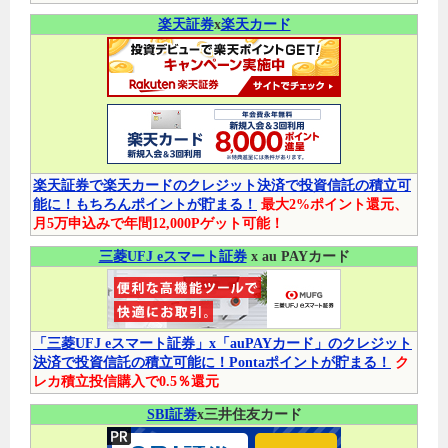
楽天証券
x
楽天カード
楽天証券で楽天カードのクレジット決済で投資信託の積立可
能に！もちろんポイントが貯まる！
最大2%ポイント還元、
月5万申込みで年間12,000Pゲット可能！
三菱UFJ eスマート証券
x au PAYカード
「三菱UFJ eスマート証券」x「auPAYカード」のクレジット
決済で投資信託の積立可能に！Pontaポイントが貯まる！
ク
レカ積立投信購入で0.5％還元
SBI証券
x三井住友カード