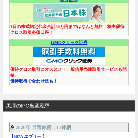
1日の株式約定代金合計50万円まではなんと無料！株主優待
クロス取引必須口座！
GMOクリック証券
優待クロス取引にオススメ！一般信用売建取引サービスも開
始。
優待取得で合わせ技も！
黒澤のIPO当選履歴
2026年 当選銘柄：11銘柄
【607A エブリー 】