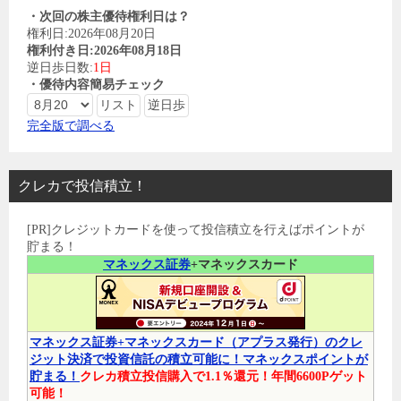
・次回の株主優待権利日は？
権利日:2026年08月20日
権利付き日:2026年08月18日
逆日歩日数:
1日
・優待内容簡易チェック
完全版で調べる
クレカで投信積立！
[PR]クレジットカードを使って投信積立を行えばポイントが
貯まる！
マネックス証券
+マネックスカード
マネックス証券+マネックスカード（アプラス発行）のクレ
ジット決済で投資信託の積立可能に！マネックスポイントが
貯まる！
クレカ積立投信購入で1.1％還元！年間6600Pゲット
可能！