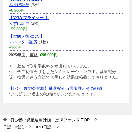
みずほ証券
(3枚)
+6,900円
【323A フライヤー 】
みずほ証券
(2枚)
+99,600円
【7790 バルコス 】
マネックス証券
(1枚)
+100円
2025年度、差益
+698,900円
※ 差益は取引手数料を考慮していません。
※ 全て初値売りをしたシミュレーションです。裁量配分
等、抽選と違う方法で入手した結果は掲載しておりません。
【IPO・新規公開株】抽選配分当選履歴とその戦績
↑より詳しい過去の戦績はリンク先からどうぞ。
初心者の資産運用計画 黒澤ファンド
TOP
日記・雑記
IPO日記