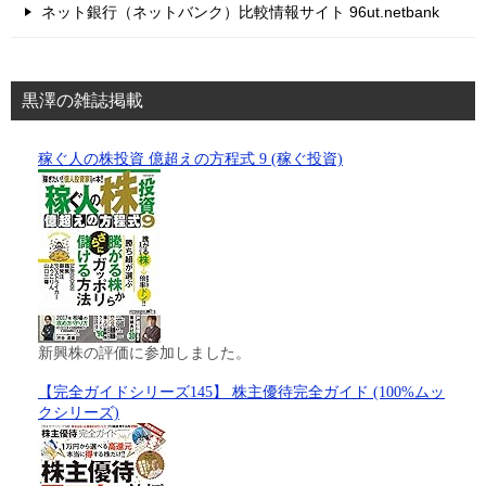
ネット銀行（ネットバンク）比較情報サイト 96ut.netbank
黒澤の雑誌掲載
稼ぐ人の株投資 億超えの方程式 9 (稼ぐ投資)
新興株の評価に参加しました。
【完全ガイドシリーズ145】 株主優待完全ガイド (100%ムッ
クシリーズ)