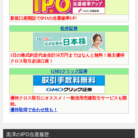
新規口座開設でIPOの当選確率UP!
松井証券
1日の株式約定代金合計50万円まではなんと無料！株主優待
クロス取引必須口座！
GMOクリック証券
優待クロス取引にオススメ！一般信用売建取引サービスも開
始。
優待取得で合わせ技も！
黒澤のIPO当選履歴