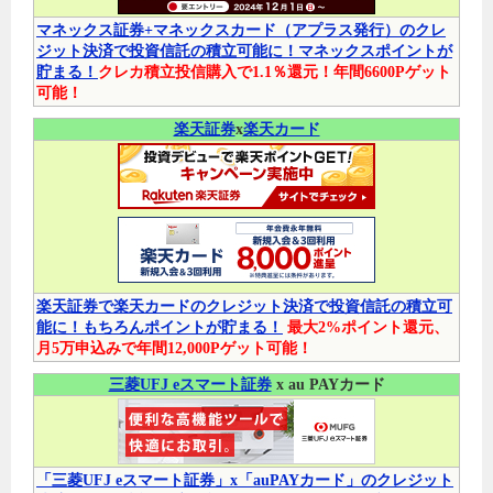
マネックス証券+マネックスカード（アプラス発行）のクレ
ジット決済で投資信託の積立可能に！マネックスポイントが
貯まる！
クレカ積立投信購入で1.1％還元！年間6600Pゲット
可能！
楽天証券
x
楽天カード
楽天証券で楽天カードのクレジット決済で投資信託の積立可
能に！もちろんポイントが貯まる！
最大2%ポイント還元、
月5万申込みで年間12,000Pゲット可能！
三菱UFJ eスマート証券
x au PAYカード
「三菱UFJ eスマート証券」x「auPAYカード」のクレジット