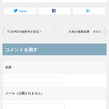
Tweet
投
ｱﾆｺﾑHDの仮条件が決定！
大光の抽選結果 その１
稿
ナ
コメントを残す
ビ
ゲ
名前
ー
シ
ョ
ン
メール（公開されません）