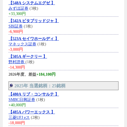
【548A システムエグゼ 】
みずほ証券
(3枚)
+33,300円
【542A ビタブリッドジャ 】
SBI証券
(1枚)
-6,900円
【523A セイワホールディ 】
マネックス証券
(1枚)
-3,000円
【505A ギークリー 】
野村證券
(1枚)
-14,300円
2026年度、差益
+184,100円
2025年 当選銘柄：25銘柄
【480A リブ・コンサルテ 】
SMBC日興証券
(1枚)
+40,000円
【485A パワーエックス 】
三菱UFJ eス
(2枚)
-18,000円