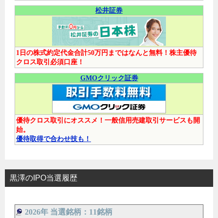
松井証券
1日の株式約定代金合計50万円まではなんと無料！株主優待
クロス取引必須口座！
GMOクリック証券
優待クロス取引にオススメ！一般信用売建取引サービスも開
始。
優待取得で合わせ技も！
黒澤のIPO当選履歴
2026年 当選銘柄：11銘柄