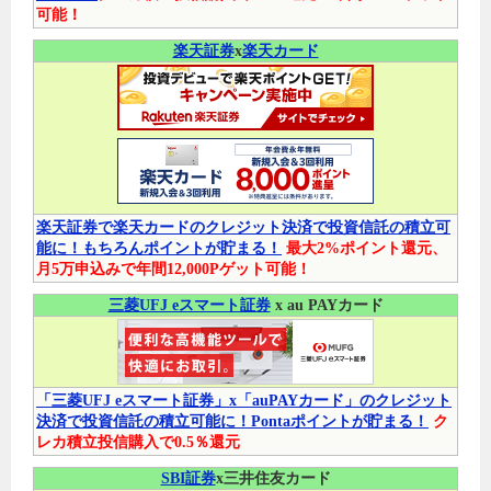
可能！
楽天証券
x
楽天カード
楽天証券で楽天カードのクレジット決済で投資信託の積立可
能に！もちろんポイントが貯まる！
最大2%ポイント還元、
月5万申込みで年間12,000Pゲット可能！
三菱UFJ eスマート証券
x au PAYカード
「三菱UFJ eスマート証券」x「auPAYカード」のクレジット
決済で投資信託の積立可能に！Pontaポイントが貯まる！
ク
レカ積立投信購入で0.5％還元
SBI証券
x三井住友カード