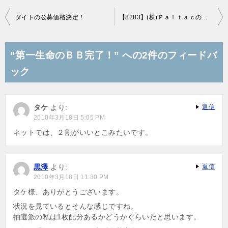
投
ダイトの公募価格決定！
【8283】(株)Ｐａｌｔａｃの初値結果
稿
ナ
“第一生命のＢＢ完了！” への2件のフィードバ
ビ
ック
ゲ
ー
タケ
より:
返信
シ
2010年3月18日 5:05 PM
ョ
ネットでは、２割がいいとこみたいです。
ン
黒澤
より:
返信
2010年3月18日 11:30 PM
タケ様、ありがとうございます。
状況を見ているとそんな感じですね。
抽選派の私は1枚配分あるかどうかぐらいだと思います。