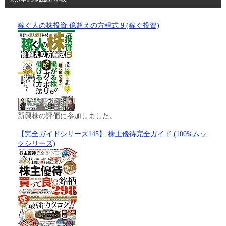
稼ぐ人の株投資 億超えの方程式 9 (稼ぐ投資)
新興株の評価に参加しました。
【完全ガイドシリーズ145】 株主優待完全ガイド (100%ムッ
クシリーズ)