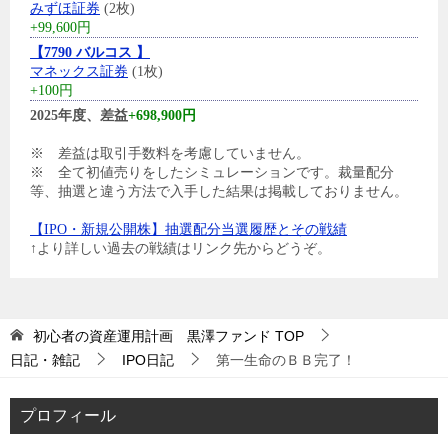
みずほ証券
(2枚)
+99,600円
【7790 バルコス 】
マネックス証券
(1枚)
+100円
2025年度、差益
+698,900円
※ 差益は取引手数料を考慮していません。
※ 全て初値売りをしたシミュレーションです。裁量配分
等、抽選と違う方法で入手した結果は掲載しておりません。
【IPO・新規公開株】抽選配分当選履歴とその戦績
↑より詳しい過去の戦績はリンク先からどうぞ。
初心者の資産運用計画 黒澤ファンド
TOP
日記・雑記
IPO日記
第一生命のＢＢ完了！
プロフィール