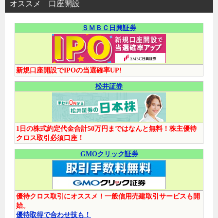
オススメ 口座開設
ＳＭＢＣ日興証券
新規口座開設でIPOの当選確率UP!
松井証券
1日の株式約定代金合計50万円まではなんと無料！株主優待
クロス取引必須口座！
GMOクリック証券
優待クロス取引にオススメ！一般信用売建取引サービスも開
始。
優待取得で合わせ技も！