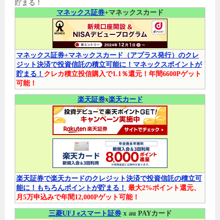
貯まる！
マネックス証券
+マネックスカード
マネックス証券+マネックスカード（アプラス発行）のクレ
ジット決済で投資信託の積立可能に！マネックスポイントが
貯まる！
クレカ積立投信購入で1.1％還元！年間6600Pゲット
可能！
楽天証券
x
楽天カード
楽天証券で楽天カードのクレジット決済で投資信託の積立可
能に！もちろんポイントが貯まる！
最大2%ポイント還元、
月5万申込みで年間12,000Pゲット可能！
三菱UFJ eスマート証券
x au PAYカード