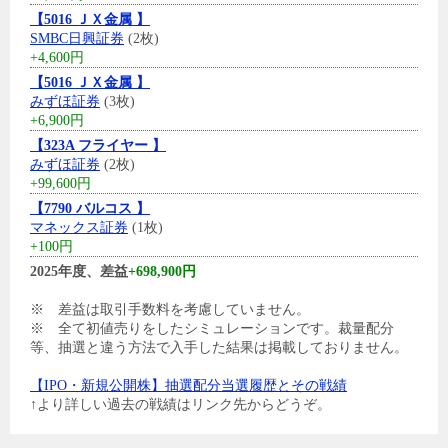
【5016 ＪＸ金属 】
SMBC日興証券
(2枚)
+4,600円
【5016 ＪＸ金属 】
みずほ証券
(3枚)
+6,900円
【323A フライヤー 】
みずほ証券
(2枚)
+99,600円
【7790 バルコス 】
マネックス証券
(1枚)
+100円
2025年度、差益
+698,900円
※ 差益は取引手数料を考慮していません。
※ 全て初値売りをしたシミュレーションです。裁量配分
等、抽選と違う方法で入手した結果は掲載しておりません。
【IPO・新規公開株】抽選配分当選履歴とその戦績
↑より詳しい過去の戦績はリンク先からどうぞ。