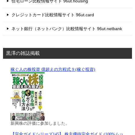
住宅ローン比較情報サイト 96ut.housing
クレジットカード比較情報サイト 96ut.card
ネット銀行（ネットバンク）比較情報サイト 96ut.netbank
黒澤の雑誌掲載
稼ぐ人の株投資 億超えの方程式 9 (稼ぐ投資)
新興株の評価に参加しました。
【完全ガイドシリーズ145】 株主優待完全ガイド (100%ムッ