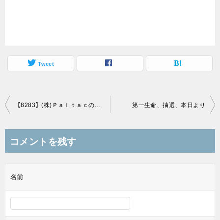
Tweet
投
【8283】(株)Ｐａｌｔａｃの初値結果
第一生命、抽選、本日より
稿
ナ
コメントを残す
ビ
ゲ
名前
ー
シ
ョ