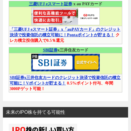
三菱UFJ eスマート証券
x au PAYカード
「三菱UFJ eスマート証券」x「auPAYカード」のクレジット
決済で投資信託の積立可能に！Pontaポイントが貯まる！
ク
レカ積立投信購入で0.5％還元
SBI証券
x三井住友カード
SBI証券x三井住友カードのクレジット決済で投資信託の積立
可能に！Vポイントが貯まる！
0.5%ポイント付与、年間
3000Pゲット可能！
未来のIPO株を持てる可能性