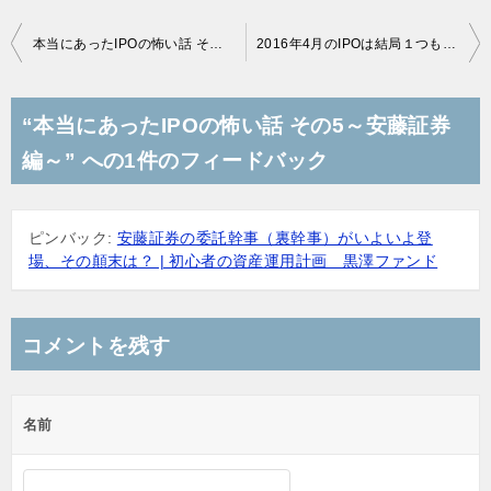
投
本当にあったIPOの怖い話 その4～SMBC日興証券 編～
2016年4月のIPOは結局１つも参戦できず・・・
稿
ナ
“本当にあったIPOの怖い話 その5～安藤証券
ビ
編～” への1件のフィードバック
ゲ
ー
ピンバック:
安藤証券の委託幹事（裏幹事）がいよいよ登
シ
場、その顛末は？ | 初心者の資産運用計画 黒澤ファンド
ョ
ン
コメントを残す
名前