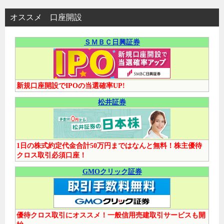
オススメ 口座開設
ＳＭＢＣ日興証券
新規口座開設でIPOの当選確率UP!
松井証券
1日の株式約定代金合計50万円まではなんと無料！株主優待
クロス取引必須口座！
GMOクリック証券
優待クロス取引にオススメ！一般信用売建取引サービスも開