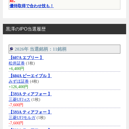
始。
優待取得で合わせ技も！
黒澤のIPO当選履歴
2026年 当選銘柄：11銘柄
【607A エブリー 】
松井証券
(1枚)
+6,400円
【604A ビーエイブル 】
みずほ証券
(4枚)
+126,400円
【593A ティアフォー 】
三菱UFJ eス
(1枚)
-7,600円
【593A ティアフォー 】
三菱UFJモルガ
(1枚)
-7,600円