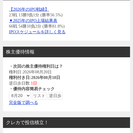
【2026年のIPO戦績】
23戦 13勝9負1分 (勝率56.5%)
▼2025年のIPO上場結果表
66戦 54勝10負2分 (勝率81.8%)
IPOスケジュールを詳しく見る
株主優待情報
・次回の株主優待権利日は？
権利日:2026年08月20日
権利付き日:2026年08月18日
逆日歩日数:
1日
・優待内容簡易チェック
完全版で調べる
クレカで投信積立！