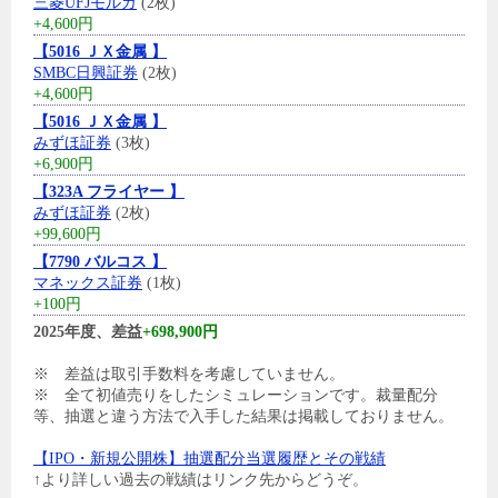
三菱UFJモルガ
(2枚)
+4,600円
【5016 ＪＸ金属 】
SMBC日興証券
(2枚)
+4,600円
【5016 ＪＸ金属 】
みずほ証券
(3枚)
+6,900円
【323A フライヤー 】
みずほ証券
(2枚)
+99,600円
【7790 バルコス 】
マネックス証券
(1枚)
+100円
2025年度、差益
+698,900円
※ 差益は取引手数料を考慮していません。
※ 全て初値売りをしたシミュレーションです。裁量配分
等、抽選と違う方法で入手した結果は掲載しておりません。
【IPO・新規公開株】抽選配分当選履歴とその戦績
↑より詳しい過去の戦績はリンク先からどうぞ。