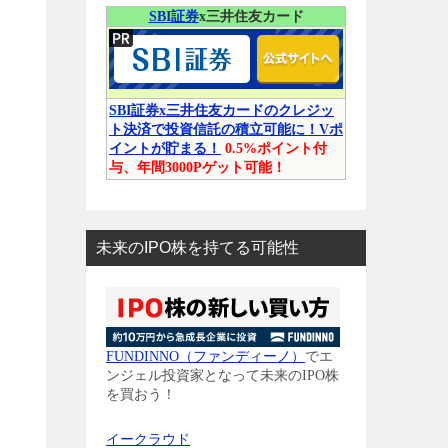
SBI証券
x三井住友カード
SBI証券x三井住友カードのクレジッ
ト決済で投資信託の積立可能に！Vポ
イントが貯まる！
0.5%ポイント付
与、年間3000Pゲット可能！
未来のIPO株を持てる可能性
FUNDINNO（ファンディーノ）
でエ
ンジェル投資家となって未来のIPO株
を買おう！
イークラウド