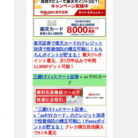
楽天証券で楽天カードのクレジット
決済で投資信託の積立可能に！もち
ろんポイントが貯まる！
最大2%ポ
イント還元、月5万申込みで年間
12,000Pゲット可能！
三菱UFJ eスマート証券
x au PAYカー
ド
「三菱UFJ eスマート証券」
ン
x「auPAYカード」のクレジット決済
で投資信託の積立可能に！Pontaポイ
ントが貯まる！
クレカ積立投信購入
で0.5％還元