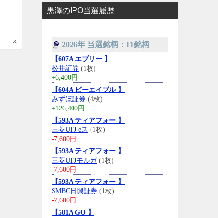
黒澤のIPO当選履歴
2026年 当選銘柄：11銘柄
【607A エブリー 】
松井証券
(1枚)
+6,400円
【604A ビーエイブル 】
みずほ証券
(4枚)
+126,400円
【593A ティアフォー 】
三菱UFJ eス
(1枚)
-7,600円
【593A ティアフォー 】
三菱UFJモルガ
(1枚)
-7,600円
【593A ティアフォー 】
SMBC日興証券
(1枚)
-7,600円
【581A GO 】