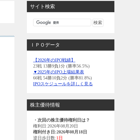
サイト検索
ＩＰＯデータ
【2026年のIPO戦績】
23戦 13勝9負1分 (勝率56.5%)
▼2025年のIPO上場結果表
66戦 54勝10負2分 (勝率81.8%)
IPOスケジュールを詳しく見る
株主優待情報
・次回の株主優待権利日は？
権利日:2026年08月20日
権利付き日:2026年08月18日
逆日歩日数:
1日