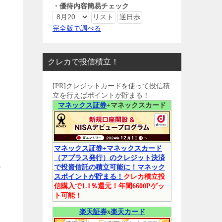
・優待内容簡易チェック
完全版で調べる
クレカで投信積立！
。
[PR]クレジットカードを使って投信積
立を行えばポイントが貯まる！
マネックス証券
+マネックスカード
タ
マネックス証券+マネックスカード
（アプラス発行）のクレジット決済
で投資信託の積立可能に！マネック
す
スポイントが貯まる！
クレカ積立投
信購入で1.1％還元！年間6600Pゲッ
ト可能！
楽天証券
x
楽天カード