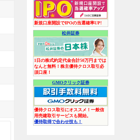
新規口座開設でIPOの当選確率UP!
松井証券
1日の株式約定代金合計50万円までは
なんと無料！株主優待クロス取引必
須口座！
GMOクリック証券
優待クロス取引にオススメ！一般信
用売建取引サービスも開始。
優待取得で合わせ技も！