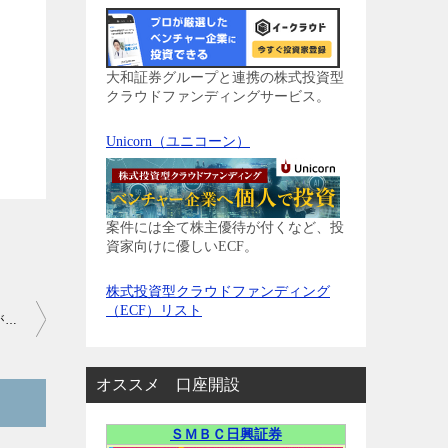
大和証券グループと連携の株式投資型
クラウドファンディングサービス。
Unicorn（ユニコーン）
案件には全て株主優待が付くなど、投
資家向けに優しいECF。
株式投資型クラウドファンディング
（ECF）リスト
FXトレード・フィナンシャルの「高速FX」が終了、お詫びに書籍が届きました
オススメ 口座開設
ＳＭＢＣ日興証券