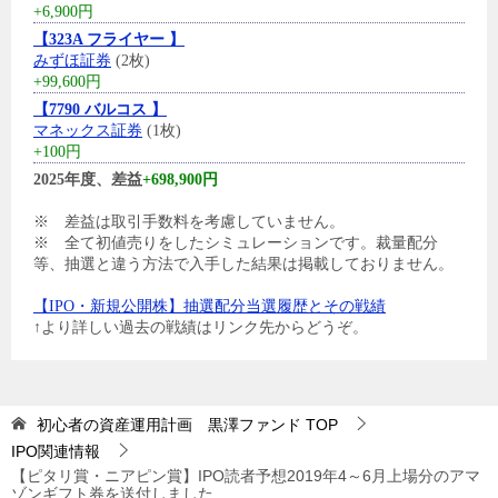
+6,900円
【323A フライヤー 】
みずほ証券
(2枚)
+99,600円
【7790 バルコス 】
マネックス証券
(1枚)
+100円
2025年度、差益
+698,900円
※ 差益は取引手数料を考慮していません。
※ 全て初値売りをしたシミュレーションです。裁量配分
等、抽選と違う方法で入手した結果は掲載しておりません。
【IPO・新規公開株】抽選配分当選履歴とその戦績
↑より詳しい過去の戦績はリンク先からどうぞ。
初心者の資産運用計画 黒澤ファンド
TOP
IPO関連情報
【ピタリ賞・ニアピン賞】IPO読者予想2019年4～6月上場分のアマ
ゾンギフト券を送付しました