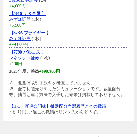
SMBC日興証券
(2枚)
+4,600円
【5016 ＪＸ金属 】
みずほ証券
(3枚)
+6,900円
【323A フライヤー 】
みずほ証券
(2枚)
+99,600円
【7790 バルコス 】
マネックス証券
(1枚)
+100円
2025年度、差益
+698,900円
※ 差益は取引手数料を考慮していません。
※ 全て初値売りをしたシミュレーションです。裁量配分
等、抽選と違う方法で入手した結果は掲載しておりません。
【IPO・新規公開株】抽選配分当選履歴とその戦績
↑より詳しい過去の戦績はリンク先からどうぞ。