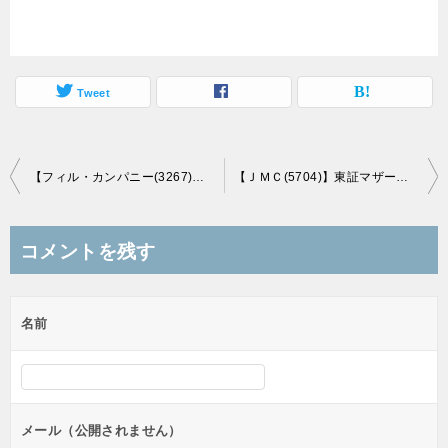
Tweet
投
【フィル・カンパニー(3267)】東証マザーズ市場に新規上場承認！(11/18上場予定)
【ＪＭＣ(5704)】東証マザーズ市場に新規上場承認！(11/29上場予定)
稿
ナ
コメントを残す
ビ
ゲ
名前
ー
シ
ョ
ン
メール（公開されません）