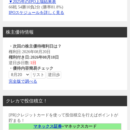
▼2025年のIPO上場結果表
66戦 54勝10負2分 (勝率81.8%)
IPOスケジュールを詳しく見る
株主優待情報
・次回の株主優待権利日は？
権利日:2026年08月20日
権利付き日:2026年08月18日
逆日歩日数:
1日
・優待内容簡易チェック
完全版で調べる
クレカで投信積立！
[PR]クレジットカードを使って投信積立を行えばポイントが
貯まる！
マネックス証券
+マネックスカード