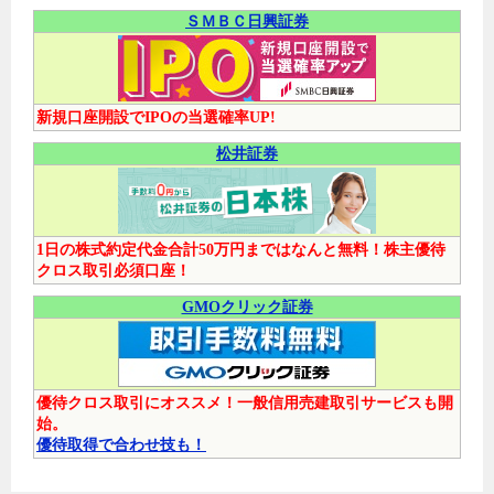
ＳＭＢＣ日興証券
新規口座開設でIPOの当選確率UP!
松井証券
1日の株式約定代金合計50万円まではなんと無料！株主優待
クロス取引必須口座！
GMOクリック証券
優待クロス取引にオススメ！一般信用売建取引サービスも開
始。
優待取得で合わせ技も！