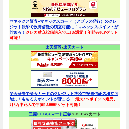
マネックス証券+マネックスカード（アプラス発行）のクレ
ジット決済で投資信託の積立可能に！マネックスポイントが
貯まる！
クレカ積立投信購入で1.1％還元！年間6600Pゲット
可能！
楽天証券
x
楽天カード
楽天証券で楽天カードのクレジット決済で投資信託の積立可
能に！もちろんポイントが貯まる！
最大2%ポイント還元、
月5万申込みで年間12,000Pゲット可能！
三菱UFJ eスマート証券
x au PAYカード