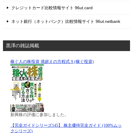
クレジットカード比較情報サイト 96ut.card
ネット銀行（ネットバンク）比較情報サイト 96ut.netbank
黒澤の雑誌掲載
稼ぐ人の株投資 億超えの方程式 9 (稼ぐ投資)
新興株の評価に参加しました。
【完全ガイドシリーズ145】 株主優待完全ガイド (100%ムッ
クシリーズ)