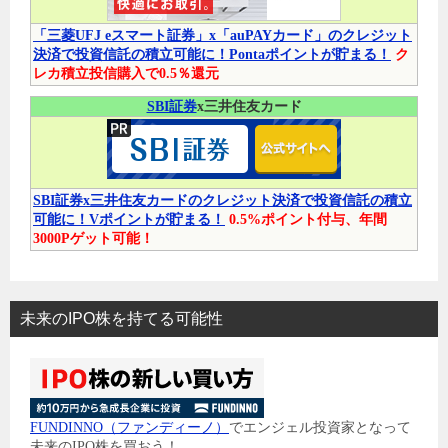
「三菱UFJ eスマート証券」x「auPAYカード」のクレジット
決済で投資信託の積立可能に！Pontaポイントが貯まる！
ク
レカ積立投信購入で0.5％還元
SBI証券
x三井住友カード
SBI証券x三井住友カードのクレジット決済で投資信託の積立
可能に！Vポイントが貯まる！
0.5%ポイント付与、年間
3000Pゲット可能！
未来のIPO株を持てる可能性
FUNDINNO（ファンディーノ）
でエンジェル投資家となって
未来のIPO株を買おう！