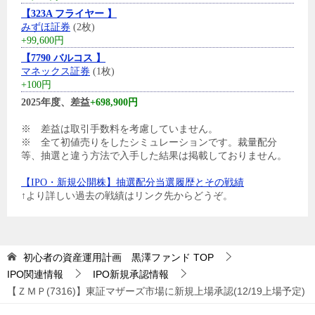
【323A フライヤー 】
みずほ証券
(2枚)
+99,600円
【7790 バルコス 】
マネックス証券
(1枚)
+100円
2025年度、差益
+698,900円
※ 差益は取引手数料を考慮していません。
※ 全て初値売りをしたシミュレーションです。裁量配分
等、抽選と違う方法で入手した結果は掲載しておりません。
【IPO・新規公開株】抽選配分当選履歴とその戦績
↑より詳しい過去の戦績はリンク先からどうぞ。
初心者の資産運用計画 黒澤ファンド
TOP
IPO関連情報
IPO新規承認情報
【ＺＭＰ(7316)】東証マザーズ市場に新規上場承認(12/19上場予定)