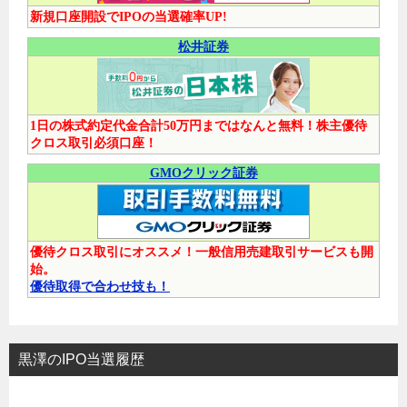
新規口座開設でIPOの当選確率UP!
松井証券
1日の株式約定代金合計50万円まではなんと無料！株主優待
クロス取引必須口座！
GMOクリック証券
優待クロス取引にオススメ！一般信用売建取引サービスも開
始。
優待取得で合わせ技も！
黒澤のIPO当選履歴