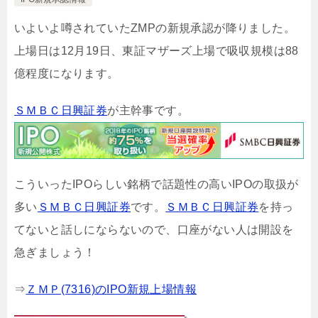
いよいよ噂されていたZMPの新規承認が降りました。
上場日は12月19日、東証マザーズ上場で吸収規模は88
億程度になります。
ＳＭＢＣ日興証券
が主幹事です。
こういったIPOらしい銘柄で話題性の高いIPOの取扱が
多い
ＳＭＢＣ日興証券
です。
ＳＭＢＣ日興証券
を持っ
てないと話しにならないので、口座がない人は開設を
急ぎましょう！
⇒
ＺＭＰ(7316)のIPO新規上場情報