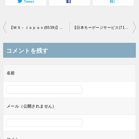
Tweet
投
【ＭＳ－Ｊａｐａｎ(6539)】東証マザーズ市場に新規上場承認(12/15上場予定)
【日本モーゲージサービス(7192)】ジャスダックスタンダード市場に新規上場承認(12/19上場予定)
稿
ナ
コメントを残す
ビ
ゲ
名前
ー
シ
ョ
ン
メール（公開されません）