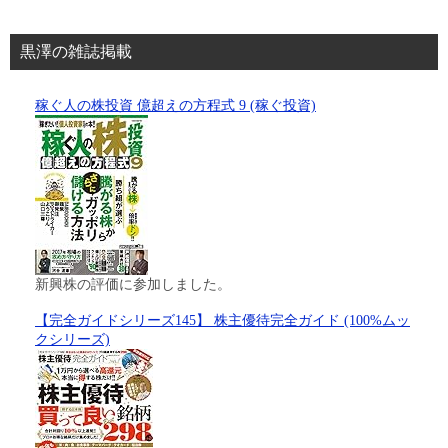
黒澤の雑誌掲載
稼ぐ人の株投資 億超えの方程式 9 (稼ぐ投資)
新興株の評価に参加しました。
【完全ガイドシリーズ145】 株主優待完全ガイド (100%ムッ
クシリーズ)