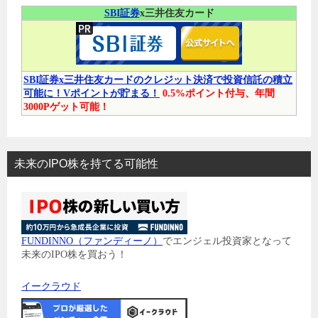
SBI証券
x三井住友カード
SBI証券x三井住友カードのクレジット決済で投資信託の積立
可能に！Vポイントが貯まる！
0.5%ポイント付与、年間
3000Pゲット可能！
未来のIPO株を持てる可能性
FUNDINNO（ファンディーノ）
でエンジェル投資家となって
未来のIPO株を買おう！
イークラウド