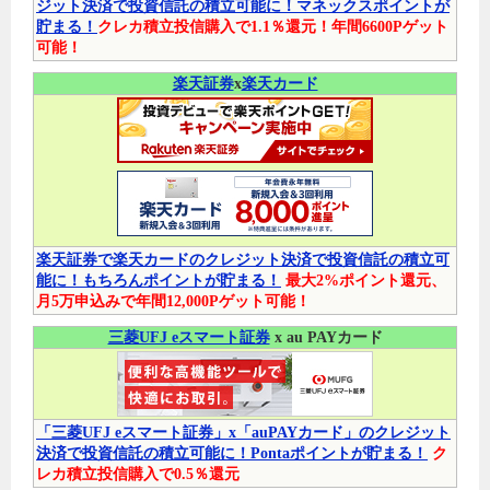
ジット決済で投資信託の積立可能に！マネックスポイントが
貯まる！
クレカ積立投信購入で1.1％還元！年間6600Pゲット
可能！
楽天証券
x
楽天カード
楽天証券で楽天カードのクレジット決済で投資信託の積立可
能に！もちろんポイントが貯まる！
最大2%ポイント還元、
月5万申込みで年間12,000Pゲット可能！
三菱UFJ eスマート証券
x au PAYカード
「三菱UFJ eスマート証券」x「auPAYカード」のクレジット
決済で投資信託の積立可能に！Pontaポイントが貯まる！
ク
レカ積立投信購入で0.5％還元