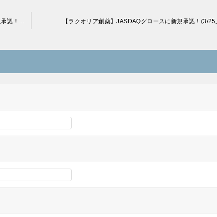
【（株）アイ・アールジャパン】JASDAQスタンダードに新規承認！(3/18上場)
【ラクオリア創薬】JASDAQグロースに新規承認！(3/25