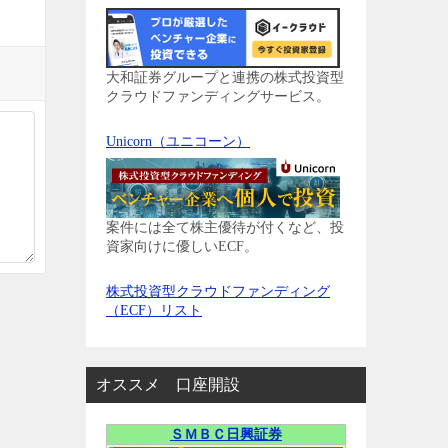
大和証券グループと連携の株式投資型
クラウドファンディングサービス。
Unicorn（ユニコーン）
案件には全て株主優待が付くなど、投
資家向けに優しいECF。
株式投資型クラウドファンディング
（ECF）リスト
オススメ 口座開設
ＳＭＢＣ日興証券