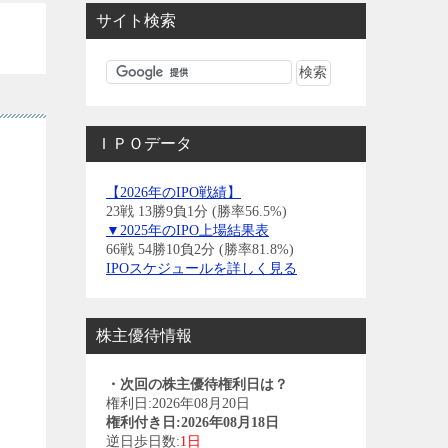
サイト検索
ＩＰＯデータ
【2026年のIPO戦績】
23戦 13勝9負1分 (勝率56.5%)
▼2025年のIPO上場結果表
66戦 54勝10負2分 (勝率81.8%)
IPOスケジュールを詳しく見る
株主優待情報
・次回の株主優待権利日は？
権利日:2026年08月20日
権利付き日:2026年08月18日
逆日歩日数:
1日