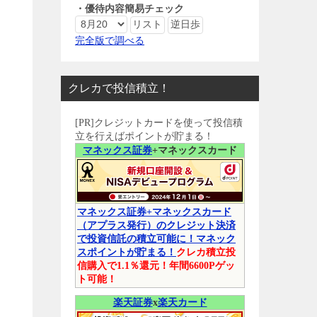
・優待内容簡易チェック
完全版で調べる
クレカで投信積立！
[PR]クレジットカードを使って投信積
立を行えばポイントが貯まる！
マネックス証券
+マネックスカード
マネックス証券+マネックスカード
（アプラス発行）のクレジット決済
で投資信託の積立可能に！マネック
スポイントが貯まる！
クレカ積立投
信購入で1.1％還元！年間6600Pゲッ
ト可能！
楽天証券
x
楽天カード