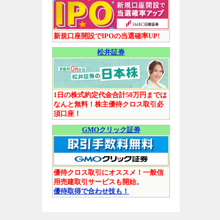
新規口座開設でIPOの当選確率UP!
松井証券
1日の株式約定代金合計50万円までは
なんと無料！株主優待クロス取引必
須口座！
GMOクリック証券
優待クロス取引にオススメ！一般信
用売建取引サービスも開始。
優待取得で合わせ技も！