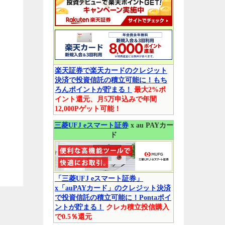
楽天証券で楽天カードのクレジット
決済で投資信託の積立可能に！もち
ろんポイントが貯まる！
最大2%ポ
イント還元、月5万申込みで年間
12,000Pゲット可能！
三菱UFJ eスマート証券
x au PAYカー
ド
「三菱UFJ eスマート証券」
x「auPAYカード」のクレジット決済
で投資信託の積立可能に！Pontaポイ
ントが貯まる！
クレカ積立投信購入
で0.5％還元