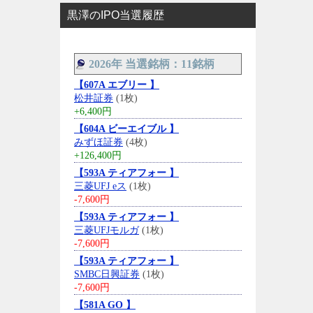
黒澤のIPO当選履歴
2026年 当選銘柄：11銘柄
【607A エブリー 】
松井証券
(1枚)
+6,400円
【604A ビーエイブル 】
みずほ証券
(4枚)
+126,400円
【593A ティアフォー 】
三菱UFJ eス
(1枚)
-7,600円
【593A ティアフォー 】
三菱UFJモルガ
(1枚)
-7,600円
【593A ティアフォー 】
SMBC日興証券
(1枚)
-7,600円
【581A GO 】