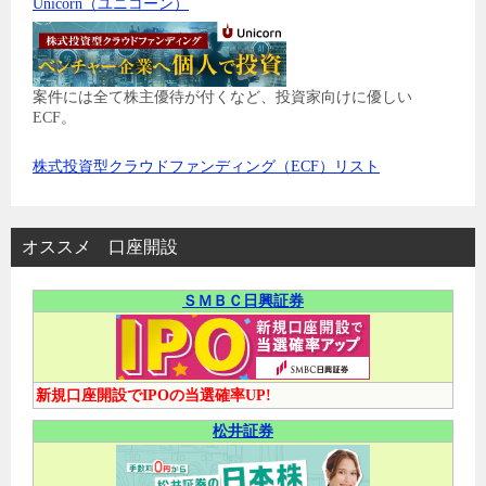
Unicorn（ユニコーン）
案件には全て株主優待が付くなど、投資家向けに優しい
ECF。
株式投資型クラウドファンディング（ECF）リスト
オススメ 口座開設
ＳＭＢＣ日興証券
新規口座開設でIPOの当選確率UP!
松井証券