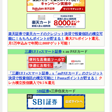
楽天証券で楽天カードのクレジット決済で投資信託の積立可
能に！もちろんポイントが貯まる！
最大2%ポイント還元、
月5万申込みで年間12,000Pゲット可能！
三菱UFJ eスマート証券
x au PAYカード
「三菱UFJ eスマート証券」x「auPAYカード」のクレジット
決済で投資信託の積立可能に！Pontaポイントが貯まる！
ク
レカ積立投信購入で0.5％還元
SBI証券
x三井住友カード