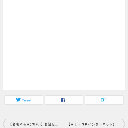
Tweet
投
【名南Ｍ＆Ａ(7076)】名証セントレックス市場に新規上場承認(12/2上場予定)
【ＡＬｉＮＫインターネット(7077)】東証マザーズ市場に新規上場承認(12/10上場予定)