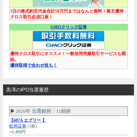
1日の株式約定代金合計50万円まではなんと無料！株主優待
クロス取引必須口座！
GMOクリック証券
優待クロス取引にオススメ！一般信用売建取引サービスも開
始。
優待取得で合わせ技も！
黒澤のIPO当選履歴
2026年 当選銘柄：11銘柄
【607A エブリー 】
松井証券
(1枚)
+6,400円