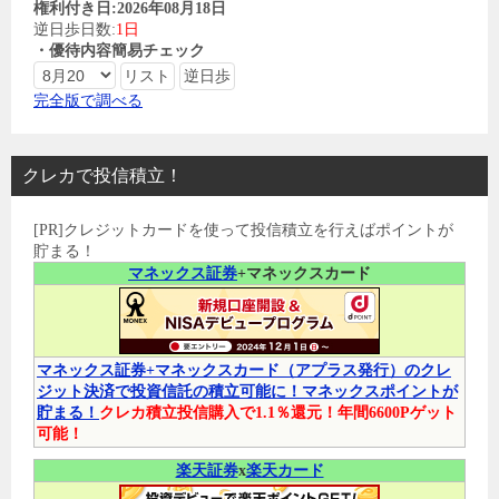
権利付き日:2026年08月18日
逆日歩日数:
1日
・優待内容簡易チェック
完全版で調べる
クレカで投信積立！
[PR]クレジットカードを使って投信積立を行えばポイントが
貯まる！
マネックス証券
+マネックスカード
マネックス証券+マネックスカード（アプラス発行）のクレ
ジット決済で投資信託の積立可能に！マネックスポイントが
貯まる！
クレカ積立投信購入で1.1％還元！年間6600Pゲット
可能！
楽天証券
x
楽天カード