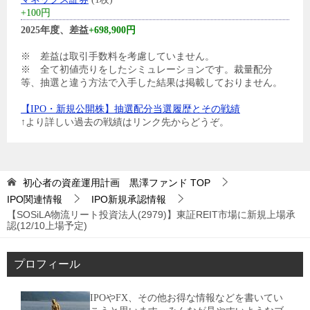
+100円
2025年度、差益
+698,900円
※ 差益は取引手数料を考慮していません。
※ 全て初値売りをしたシミュレーションです。裁量配分
等、抽選と違う方法で入手した結果は掲載しておりません。
【IPO・新規公開株】抽選配分当選履歴とその戦績
↑より詳しい過去の戦績はリンク先からどうぞ。
初心者の資産運用計画 黒澤ファンド
TOP
IPO関連情報
IPO新規承認情報
【SOSiLA物流リート投資法人(2979)】東証REIT市場に新規上場承
認(12/10上場予定)
プロフィール
IPOやFX、その他お得な情報などを書いてい