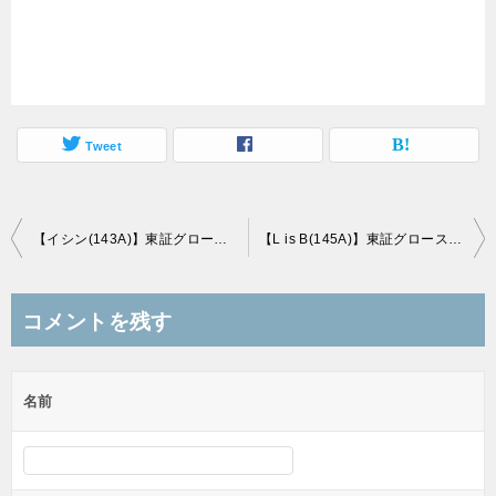
Tweet
投
【イシン(143A)】東証グロース市場に新規上場承認(3/25上場予定)
【L is B(145A)】東証グロース市場に新規上場承認(3/26上場予定)
稿
ナ
コメントを残す
ビ
ゲ
名前
ー
シ
ョ