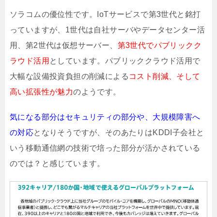
ソラコムの優位性です。IoTサービスで第3世代と銘打
っていますが、1世代は自社サーバやデータセンター活
用、第2世代は仮想サーバー、
第3世代でパブリックク
ラウド活用
としています。パブリッククラウド活用で
大幅な設備投資負担の削減による
コスト削減、そして
高い拡張性が魅力
のようです。
気になる部分はセキュリティの部分や、大規模障害へ
の対応
となりそうですが、そのあたりはKDDI子会社と
いう移動通信網の技術で培った部分が活かされている
のでは？と感じています。