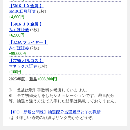
【5016 ＪＸ金属 】
SMBC日興証券
(2枚)
+4,600円
【5016 ＪＸ金属 】
みずほ証券
(3枚)
+6,900円
【323A フライヤー 】
みずほ証券
(2枚)
+99,600円
【7790 バルコス 】
マネックス証券
(1枚)
+100円
2025年度、差益
+698,900円
※ 差益は取引手数料を考慮していません。
※ 全て初値売りをしたシミュレーションです。裁量配分
等、抽選と違う方法で入手した結果は掲載しておりません。
【IPO・新規公開株】抽選配分当選履歴とその戦績
↑より詳しい過去の戦績はリンク先からどうぞ。