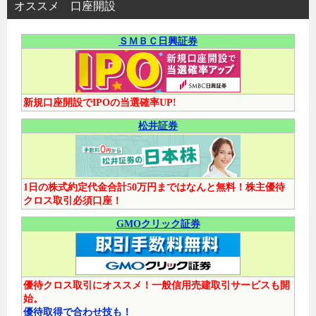
オススメ 口座開設
ＳＭＢＣ日興証券
新規口座開設でIPOの当選確率UP!
松井証券
1日の株式約定代金合計50万円まではなんと無料！株主優待
クロス取引必須口座！
GMOクリック証券
優待クロス取引にオススメ！一般信用売建取引サービスも開
始。
優待取得で合わせ技も！