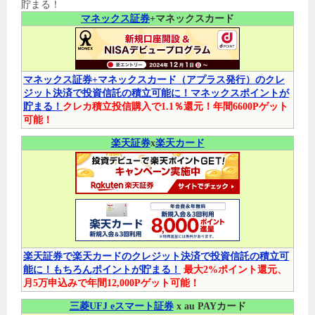
貯まる！
マネックス証券
+マネックスカード
マネックス証券+マネックスカード（アプラス発行）のクレ
ジット決済で投資信託の積立可能に！マネックスポイントが
貯まる！
クレカ積立投信購入で1.1％還元！年間6600Pゲット
可能！
楽天証券
x
楽天カード
楽天証券で楽天カードのクレジット決済で投資信託の積立可
能に！もちろんポイントが貯まる！
最大2%ポイント還元、
月5万申込みで年間12,000Pゲット可能！
三菱UFJ eスマート証券
x au PAYカード