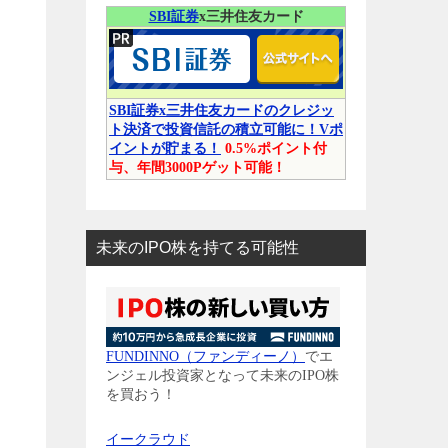
SBI証券
x三井住友カード
SBI証券x三井住友カードのクレジッ
ト決済で投資信託の積立可能に！Vポ
イントが貯まる！
0.5%ポイント付
与、年間3000Pゲット可能！
未来のIPO株を持てる可能性
FUNDINNO（ファンディーノ）
でエ
ンジェル投資家となって未来のIPO株
を買おう！
イークラウド