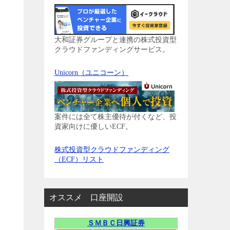
大和証券グループと連携の株式投資型
クラウドファンディングサービス。
Unicorn（ユニコーン）
案件には全て株主優待が付くなど、投
資家向けに優しいECF。
株式投資型クラウドファンディング
（ECF）リスト
オススメ 口座開設
ＳＭＢＣ日興証券