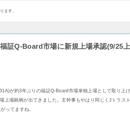
ります。
福証Q-Board市場に新規上場承認(9/25
1A)が約3年ぶりの
福証Q-Board市場単独上場として取り上
d市場上場銘柄が出てきました。主幹事もやはり同じくJトラス
上がってますね。