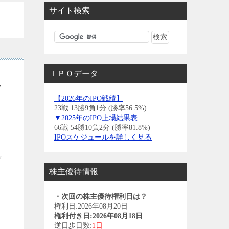
サイト検索
ＩＰＯデータ
上
【2026年のIPO戦績】
23戦 13勝9負1分 (勝率56.5%)
▼2025年のIPO上場結果表
66戦 54勝10負2分 (勝率81.8%)
IPOスケジュールを詳しく見る
げ
株主優待情報
ト
・次回の株主優待権利日は？
権利日:2026年08月20日
権利付き日:2026年08月18日
逆日歩日数:
1日