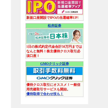
新規口座開設でIPOの当選確率UP!
松井証券
1日の株式約定代金合計50万円までは
なんと無料！株主優待クロス取引必
須口座！
GMOクリック証券
優待クロス取引にオススメ！一般信
用売建取引サービスも開始。
優待取得で合わせ技も！