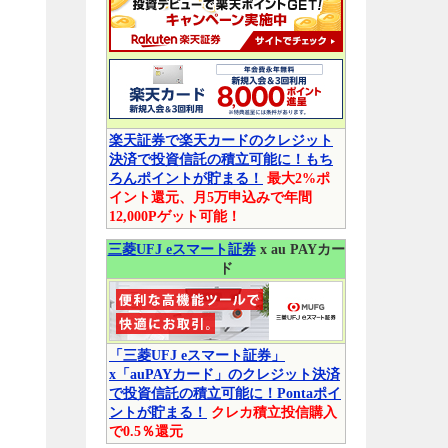
楽天証券で楽天カードのクレジット
決済で投資信託の積立可能に！もち
ろんポイントが貯まる！
最大2%ポ
イント還元、月5万申込みで年間
12,000Pゲット可能！
三菱UFJ eスマート証券
x au PAYカー
ド
「三菱UFJ eスマート証券」
x「auPAYカード」のクレジット決済
で投資信託の積立可能に！Pontaポイ
ントが貯まる！
クレカ積立投信購入
で0.5％還元