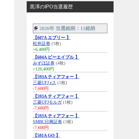
黒澤のIPO当選履歴
2026年 当選銘柄：11銘柄
【607A エブリー 】
松井証券
(1枚)
+6,400円
【604A ビーエイブル 】
みずほ証券
(4枚)
+126,400円
【593A ティアフォー 】
三菱UFJ eス
(1枚)
-7,600円
【593A ティアフォー 】
三菱UFJモルガ
(1枚)
-7,600円
【593A ティアフォー 】
SMBC日興証券
(1枚)
-7,600円
【581A GO 】