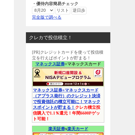
・優待内容簡易チェック
完全版で調べる
クレカで投信積立！
[PR]クレジットカードを使って投信積
立を行えばポイントが貯まる！
マネックス証券
+マネックスカード
マネックス証券+マネックスカード
（アプラス発行）のクレジット決済
で投資信託の積立可能に！マネック
スポイントが貯まる！
クレカ積立投
信購入で1.1％還元！年間6600Pゲッ
ト可能！
楽天証券
x
楽天カード