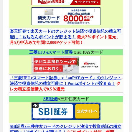
楽天証券で楽天カードのクレジット決済で投資信託の積立可
能に！もちろんポイントが貯まる！
最大2%ポイント還元、
月5万申込みで年間12,000Pゲット可能！
三菱UFJ eスマート証券
x au PAYカード
「三菱UFJ eスマート証券」x「auPAYカード」のクレジット
決済で投資信託の積立可能に！Pontaポイントが貯まる！
ク
レカ積立投信購入で0.5％還元
SBI証券
x三井住友カード
SBI証券x三井住友カードのクレジット決済で投資信託の積立