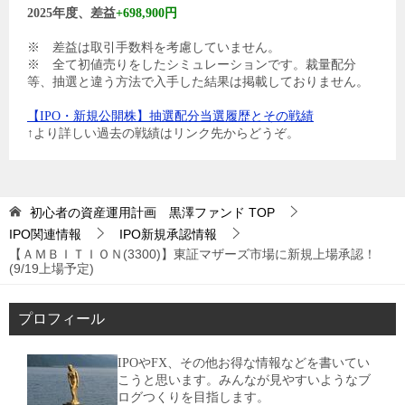
2025年度、差益
+698,900円
※ 差益は取引手数料を考慮していません。
※ 全て初値売りをしたシミュレーションです。裁量配分
等、抽選と違う方法で入手した結果は掲載しておりません。
【IPO・新規公開株】抽選配分当選履歴とその戦績
↑より詳しい過去の戦績はリンク先からどうぞ。
初心者の資産運用計画 黒澤ファンド
TOP
IPO関連情報
IPO新規承認情報
【ＡＭＢＩＴＩＯＮ(3300)】東証マザーズ市場に新規上場承認！
(9/19上場予定)
プロフィール
IPOやFX、その他お得な情報などを書いてい
こうと思います。みんなが見やすいようなブ
ログつくりを目指します。