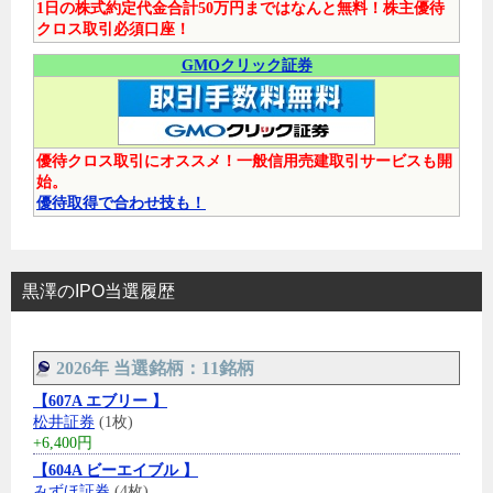
1日の株式約定代金合計50万円まではなんと無料！株主優待
クロス取引必須口座！
GMOクリック証券
優待クロス取引にオススメ！一般信用売建取引サービスも開
始。
優待取得で合わせ技も！
黒澤のIPO当選履歴
2026年 当選銘柄：11銘柄
【607A エブリー 】
松井証券
(1枚)
+6,400円
【604A ビーエイブル 】
みずほ証券
(4枚)