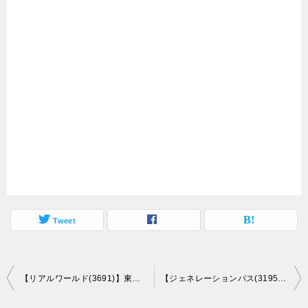
Tweet
投
【リアルワールド(3691)】東証マザーズ市場に新規上場承認！(9/18上場予定)
【ジェネレーションパス(3195)】東証マザーズ市場に新規上場承認！(9/24上場予定)
稿