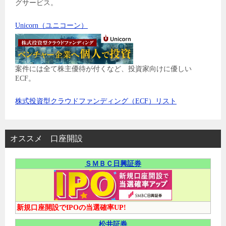
グサービス。
Unicorn（ユニコーン）
案件には全て株主優待が付くなど、投資家向けに優しい
ECF。
株式投資型クラウドファンディング（ECF）リスト
オススメ 口座開設
ＳＭＢＣ日興証券
新規口座開設でIPOの当選確率UP!
松井証券