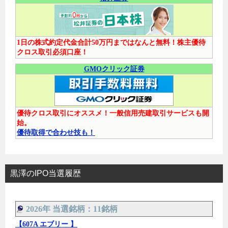
1日の株式約定代金合計50万円まではなんと無料！株主優待
クロス取引必須口座！
GMOクリック証券
優待クロス取引にオススメ！一般信用売建取引サービスも開
始。
優待取得で合わせ技も！
黒澤のIPO当選履歴
2026年 当選銘柄：11銘柄
【607A エブリー 】