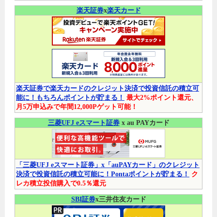
楽天証券
x
楽天カード
楽天証券で楽天カードのクレジット決済で投資信託の積立可
能に！もちろんポイントが貯まる！
最大2%ポイント還元、
月5万申込みで年間12,000Pゲット可能！
三菱UFJ eスマート証券
x au PAYカード
「三菱UFJ eスマート証券」x「auPAYカード」のクレジット
決済で投資信託の積立可能に！Pontaポイントが貯まる！
ク
レカ積立投信購入で0.5％還元
SBI証券
x三井住友カード