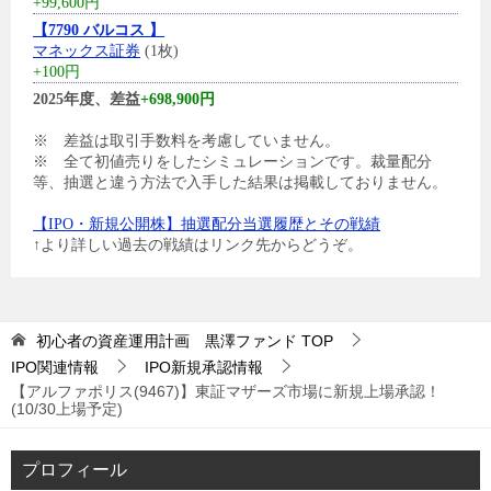
+99,600円
【7790 バルコス 】
マネックス証券
(1枚)
+100円
2025年度、差益
+698,900円
※ 差益は取引手数料を考慮していません。
※ 全て初値売りをしたシミュレーションです。裁量配分
等、抽選と違う方法で入手した結果は掲載しておりません。
【IPO・新規公開株】抽選配分当選履歴とその戦績
↑より詳しい過去の戦績はリンク先からどうぞ。
初心者の資産運用計画 黒澤ファンド
TOP
IPO関連情報
IPO新規承認情報
【アルファポリス(9467)】東証マザーズ市場に新規上場承認！
(10/30上場予定)
プロフィール