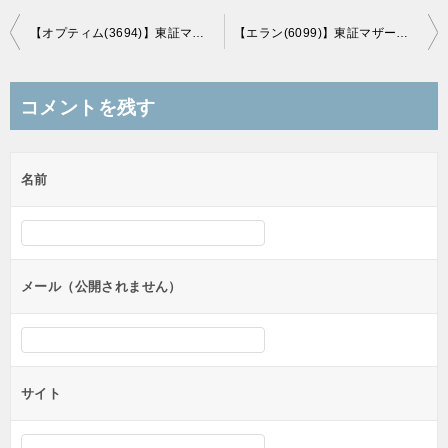
投
【オプティム(3694)】東証マザーズ市場に新規上場承認！(10/22上場予定)
【エラン(6099)】東証マザーズ市場に新規上場承認！(11/7上場予定)
稿
ナ
コメントを残す
ビ
ゲ
名前
ー
シ
ョ
ン
メール（公開されません）
サイト