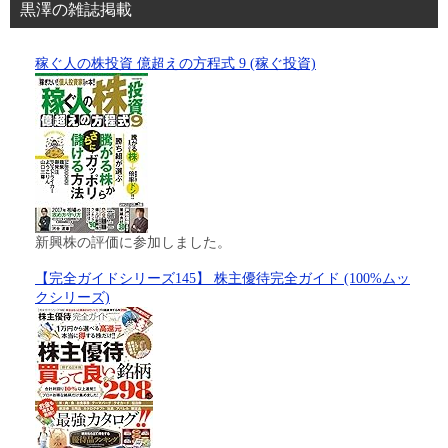
黒澤の雑誌掲載
稼ぐ人の株投資 億超えの方程式 9 (稼ぐ投資)
新興株の評価に参加しました。
【完全ガイドシリーズ145】 株主優待完全ガイド (100%ムッ
クシリーズ)