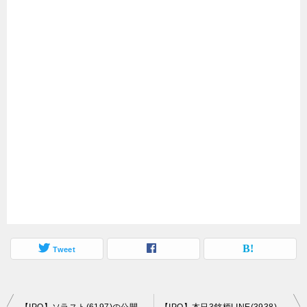
Tweet
投