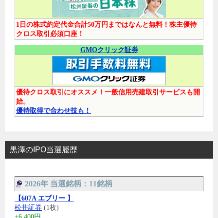
1日の株式約定代金合計50万円まではなんと無料！株主優待
クロス取引必須口座！
GMOクリック証券
優待クロス取引にオススメ！一般信用売建取引サービスも開
始。
優待取得で合わせ技も！
黒澤のIPO当選履歴
2026年 当選銘柄：11銘柄
【607A エブリー 】
松井証券
(1枚)
+6,400円