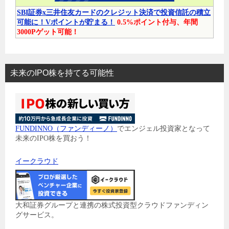
SBI証券x三井住友カードのクレジット決済で投資信託の積立
可能に！Vポイントが貯まる！
0.5%ポイント付与、年間
3000Pゲット可能！
未来のIPO株を持てる可能性
FUNDINNO（ファンディーノ）
でエンジェル投資家となって
未来のIPO株を買おう！
イークラウド
大和証券グループと連携の株式投資型クラウドファンディン
グサービス。