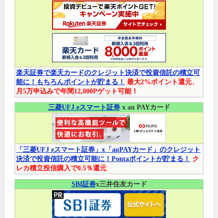
楽天証券で楽天カードのクレジット決済で投資信託の積立可
能に！もちろんポイントが貯まる！
最大2%ポイント還元、
月5万申込みで年間12,000Pゲット可能！
三菱UFJ eスマート証券
x au PAYカード
「三菱UFJ eスマート証券」x「auPAYカード」のクレジット
決済で投資信託の積立可能に！Pontaポイントが貯まる！
ク
レカ積立投信購入で0.5％還元
SBI証券
x三井住友カード