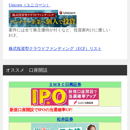
Unicorn（ユニコーン）
案件には全て株主優待が付くなど、投資家向けに優しい
ECF。
株式投資型クラウドファンディング（ECF）リスト
オススメ 口座開設
ＳＭＢＣ日興証券
新規口座開設でIPOの当選確率UP!
松井証券