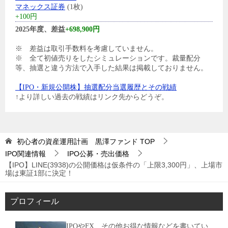
マネックス証券
(1枚)
+100円
2025年度、差益
+698,900円
※ 差益は取引手数料を考慮していません。
※ 全て初値売りをしたシミュレーションです。裁量配分
等、抽選と違う方法で入手した結果は掲載しておりません。
【IPO・新規公開株】抽選配分当選履歴とその戦績
↑より詳しい過去の戦績はリンク先からどうぞ。
初心者の資産運用計画 黒澤ファンド
TOP
IPO関連情報
IPO公募・売出価格
【IPO】LINE(3938)の公開価格は仮条件の「上限3,300円」、上場市
場は東証1部に決定！
プロフィール
IPOやFX、その他お得な情報などを書いてい