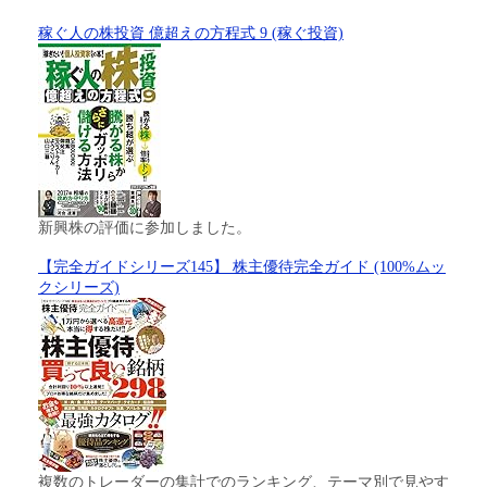
稼ぐ人の株投資 億超えの方程式 9 (稼ぐ投資)
新興株の評価に参加しました。
【完全ガイドシリーズ145】 株主優待完全ガイド (100%ムッ
クシリーズ)
複数のトレーダーの集計でのランキング、テーマ別で見やす