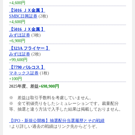
+4,600円
【5016 ＪＸ金属 】
SMBC日興証券
(2枚)
+4,600円
【5016 ＪＸ金属 】
みずほ証券
(3枚)
+6,900円
【323A フライヤー 】
みずほ証券
(2枚)
+99,600円
【7790 バルコス 】
マネックス証券
(1枚)
+100円
2025年度、差益
+698,900円
※ 差益は取引手数料を考慮していません。
※ 全て初値売りをしたシミュレーションです。裁量配分
等、抽選と違う方法で入手した結果は掲載しておりません。
【IPO・新規公開株】抽選配分当選履歴とその戦績
↑より詳しい過去の戦績はリンク先からどうぞ。