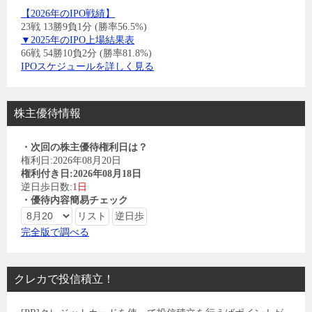
【2026年のIPO戦績】
23戦 13勝9負1分 (勝率56.5%)
▼2025年のIPO上場結果表
66戦 54勝10負2分 (勝率81.8%)
IPOスケジュールを詳しく見る
株主優待情報
・次回の株主優待権利日は？
権利日:2026年08月20日
権利付き日:2026年08月18日
逆日歩日数:
1日
・優待内容簡易チェック
完全版で調べる
クレカで投信積立！