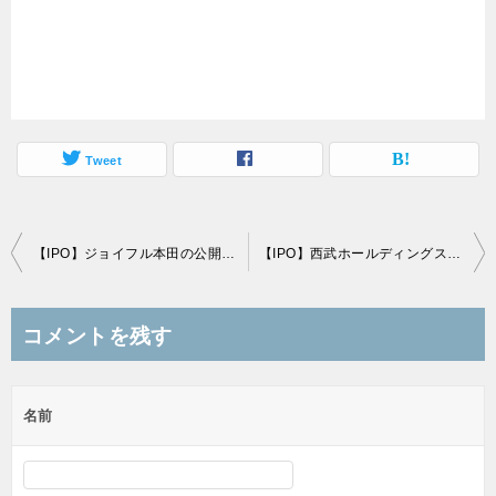
Tweet
投
【IPO】ジョイフル本田の公開価格は仮条件の「上限」2,700円で決定
【IPO】西武ホールディングスの売出価格は仮条件の「下限」1,600円で決定
稿
ナ
コメントを残す
ビ
ゲ
名前
ー
シ