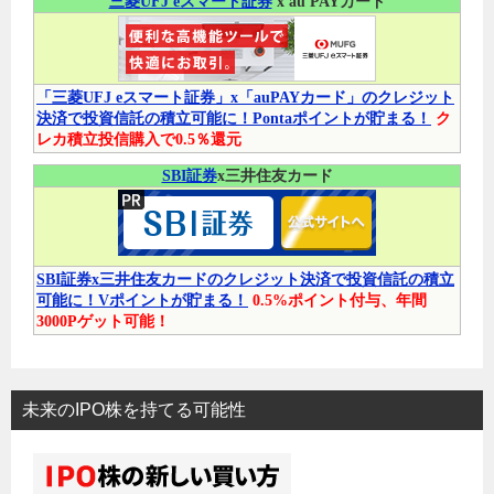
三菱UFJ eスマート証券
x au PAYカード
「三菱UFJ eスマート証券」x「auPAYカード」のクレジット
決済で投資信託の積立可能に！Pontaポイントが貯まる！
ク
レカ積立投信購入で0.5％還元
SBI証券
x三井住友カード
SBI証券x三井住友カードのクレジット決済で投資信託の積立
可能に！Vポイントが貯まる！
0.5%ポイント付与、年間
3000Pゲット可能！
未来のIPO株を持てる可能性