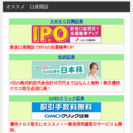
オススメ 口座開設
ＳＭＢＣ日興証券
新規口座開設でIPOの当選確率UP!
松井証券
1日の株式約定代金合計50万円まではなんと無料！株主優待
クロス取引必須口座！
GMOクリック証券
優待クロス取引にオススメ！一般信用売建取引サービスも開
始。