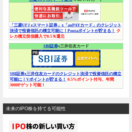
「三菱UFJ eスマート証券」x「auPAYカード」のクレジット
決済で投資信託の積立可能に！Pontaポイントが貯まる！
ク
レカ積立投信購入で0.5％還元
SBI証券
x三井住友カード
SBI証券x三井住友カードのクレジット決済で投資信託の積立
可能に！Vポイントが貯まる！
0.5%ポイント付与、年間
3000Pゲット可能！
未来のIPO株を持てる可能性