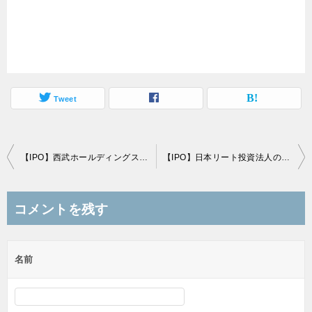
Tweet
投
【IPO】西武ホールディングスの売出価格は仮条件の「下限」1,600円で決定
【IPO】日本リート投資法人の公開価格は仮条件の「上限」252,000円で決定
稿
ナ
コメントを残す
ビ
ゲ
名前
ー
シ
ョ