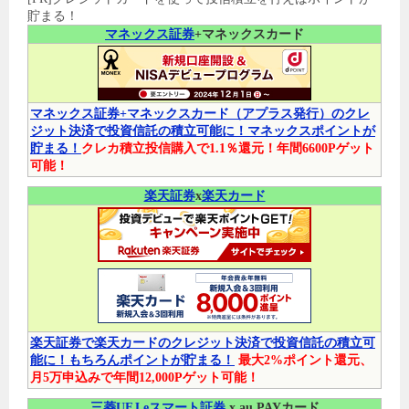
貯まる！
マネックス証券
+マネックスカード
マネックス証券+マネックスカード（アプラス発行）のクレ
ジット決済で投資信託の積立可能に！マネックスポイントが
貯まる！
クレカ積立投信購入で1.1％還元！年間6600Pゲット
可能！
楽天証券
x
楽天カード
楽天証券で楽天カードのクレジット決済で投資信託の積立可
能に！もちろんポイントが貯まる！
最大2%ポイント還元、
月5万申込みで年間12,000Pゲット可能！
三菱UFJ eスマート証券
x au PAYカード