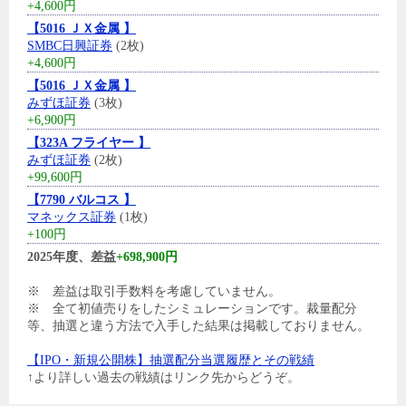
+4,600円
【5016 ＪＸ金属 】
SMBC日興証券
(2枚)
+4,600円
【5016 ＪＸ金属 】
みずほ証券
(3枚)
+6,900円
【323A フライヤー 】
みずほ証券
(2枚)
+99,600円
【7790 バルコス 】
マネックス証券
(1枚)
+100円
2025年度、差益
+698,900円
※ 差益は取引手数料を考慮していません。
※ 全て初値売りをしたシミュレーションです。裁量配分
等、抽選と違う方法で入手した結果は掲載しておりません。
【IPO・新規公開株】抽選配分当選履歴とその戦績
↑より詳しい過去の戦績はリンク先からどうぞ。