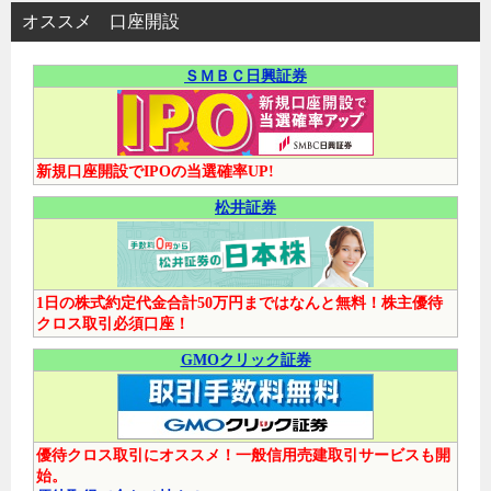
オススメ 口座開設
ＳＭＢＣ日興証券
新規口座開設でIPOの当選確率UP!
松井証券
1日の株式約定代金合計50万円まではなんと無料！株主優待
クロス取引必須口座！
GMOクリック証券
優待クロス取引にオススメ！一般信用売建取引サービスも開
始。