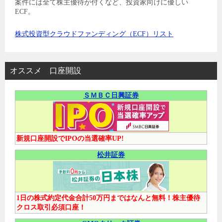
案件には全て株主優待が付くなど、投資家向けに優しい
ECF。
株式投資型クラウドファンディング（ECF）リスト
オススメ 口座開設
ＳＭＢＣ日興証券
新規口座開設でIPOの当選確率UP!
松井証券
1日の株式約定代金合計50万円まではなんと無料！株主優待
クロス取引必須口座！