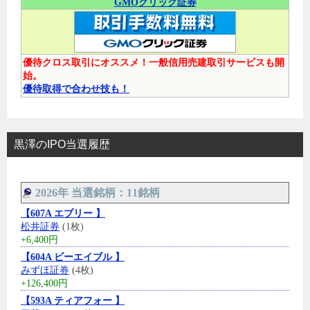
GMOクリック証券
優待クロス取引にオススメ！一般信用売建取引サービスも開
始。
優待取得で合わせ技も！
黒澤のIPO当選履歴
2026年 当選銘柄：11銘柄
【607A エブリー 】
松井証券
(1枚)
+6,400円
【604A ビーエイブル 】
みずほ証券
(4枚)
+126,400円
【593A ティアフォー 】