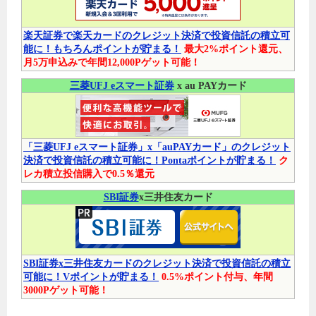
楽天証券で楽天カードのクレジット決済で投資信託の積立可
能に！もちろんポイントが貯まる！
最大2%ポイント還元、
月5万申込みで年間12,000Pゲット可能！
三菱UFJ eスマート証券
x au PAYカード
「三菱UFJ eスマート証券」x「auPAYカード」のクレジット
決済で投資信託の積立可能に！Pontaポイントが貯まる！
ク
レカ積立投信購入で0.5％還元
SBI証券
x三井住友カード
SBI証券x三井住友カードのクレジット決済で投資信託の積立
可能に！Vポイントが貯まる！
0.5%ポイント付与、年間
3000Pゲット可能！