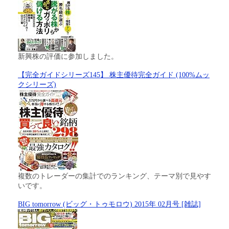
新興株の評価に参加しました。
【完全ガイドシリーズ145】 株主優待完全ガイド (100%ムッ
クシリーズ)
複数のトレーダーの集計でのランキング、テーマ別で見やす
いです。
BIG tomorrow (ビッグ・トゥモロウ) 2015年 02月号 [雑誌]