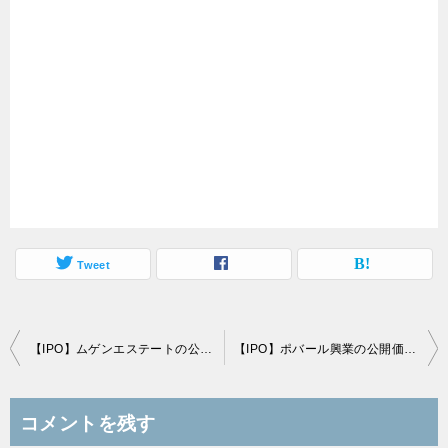
Tweet
投
【IPO】ムゲンエステートの公開価格は仮条件の「上限」1,200円で決定
【IPO】ポバール興業の公開価格は仮条件の「上限」980円で決定
稿
ナ
コメントを残す
ビ