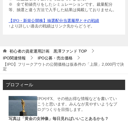
※ 全て初値売りをしたシミュレーションです。裁量配分
等、抽選と違う方法で入手した結果は掲載しておりません。
【IPO・新規公開株】抽選配分当選履歴とその戦績
↑より詳しい過去の戦績はリンク先からどうぞ。
初心者の資産運用計画 黒澤ファンド
TOP
IPO関連情報
IPO公募・売出価格
【IPO】フリークアウトの公開価格は仮条件の「上限」2,000円で決
定
プロフィール
IPOやFX、その他お得な情報などを書いてい
こうと思います。みんなが見やすいようなブ
ログつくりを目指します。
写真は「黄金の女神像」毎日見ればいいことあるかも？