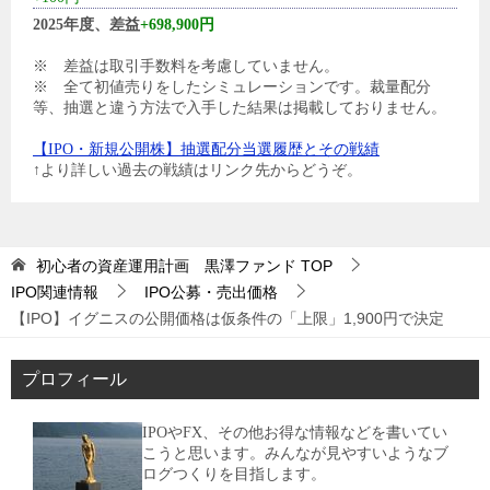
2025年度、差益
+698,900円
※ 差益は取引手数料を考慮していません。
※ 全て初値売りをしたシミュレーションです。裁量配分
等、抽選と違う方法で入手した結果は掲載しておりません。
【IPO・新規公開株】抽選配分当選履歴とその戦績
↑より詳しい過去の戦績はリンク先からどうぞ。
初心者の資産運用計画 黒澤ファンド
TOP
IPO関連情報
IPO公募・売出価格
【IPO】イグニスの公開価格は仮条件の「上限」1,900円で決定
プロフィール
IPOやFX、その他お得な情報などを書いてい
こうと思います。みんなが見やすいようなブ
ログつくりを目指します。