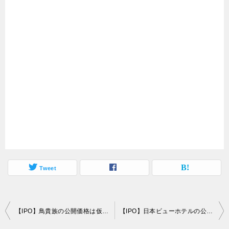
Tweet
投
【IPO】鳥貴族の公開価格は仮条件の「上限」2,800円で決定
【IPO】日本ビューホテルの公開価格は仮条件の「上限」2,200円で決定
稿