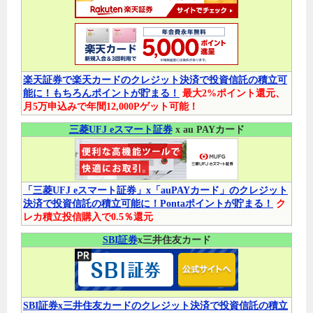
楽天証券で楽天カードのクレジット決済で投資信託の積立可
能に！もちろんポイントが貯まる！
最大2%ポイント還元、
月5万申込みで年間12,000Pゲット可能！
三菱UFJ eスマート証券
x au PAYカード
「三菱UFJ eスマート証券」x「auPAYカード」のクレジット
決済で投資信託の積立可能に！Pontaポイントが貯まる！
ク
レカ積立投信購入で0.5％還元
SBI証券
x三井住友カード
SBI証券x三井住友カードのクレジット決済で投資信託の積立