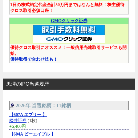
1日の株式約定代金合計50万円まではなんと無料！株主優待
クロス取引必須口座！
GMOクリック証券
優待クロス取引にオススメ！一般信用売建取引サービスも開
始。
優待取得で合わせ技も！
黒澤のIPO当選履歴
2026年 当選銘柄：11銘柄
【607A エブリー 】
松井証券
(1枚)
+6,400円
【604A ビーエイブル 】