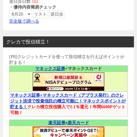
逆日歩日数:
1日
・優待内容簡易チェック
完全版で調べる
クレカで投信積立！
[PR]クレジットカードを使って投信積立を行えばポイントが
貯まる！
マネックス証券
+マネックスカード
マネックス証券+マネックスカード（アプラス発行）のクレ
ジット決済で投資信託の積立可能に！マネックスポイントが
貯まる！
クレカ積立投信購入で1.1％還元！年間6600Pゲット
可能！
楽天証券
x
楽天カード