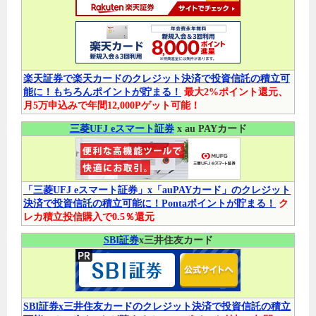
楽天証券で楽天カードのクレジット決済で投資信託の積立可
能に！もちろんポイントが貯まる！
最大2%ポイント還元、
月5万申込みで年間12,000Pゲット可能！
三菱UFJ eスマート証券
x au PAYカード
「三菱UFJ eスマート証券」x「auPAYカード」のクレジット
決済で投資信託の積立可能に！Pontaポイントが貯まる！
ク
レカ積立投信購入で0.5％還元
SBI証券
x三井住友カード
SBI証券x三井住友カードのクレジット決済で投資信託の積立