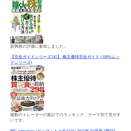
新興株の評価に参加しました。
【完全ガイドシリーズ145】 株主優待完全ガイド (100%ムッ
クシリーズ)
複数のトレーダーの集計でのランキング、テーマ別で見やす
いです。
BIG tomorrow (ビッグ・トゥモロウ) 2015年 02月号 [雑誌]