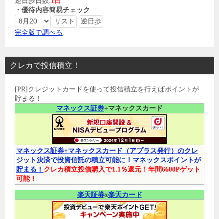
逆日歩日数:
1日
・優待内容簡易チェック
完全版で調べる
クレカで投信積立！
[PR]クレジットカードを使って投信積立を行えばポイントが
貯まる！
マネックス証券
+マネックスカード
マネックス証券+マネックスカード（アプラス発行）のクレ
ジット決済で投資信託の積立可能に！マネックスポイントが
貯まる！
クレカ積立投信購入で1.1％還元！年間6600Pゲット
可能！
楽天証券
x
楽天カード