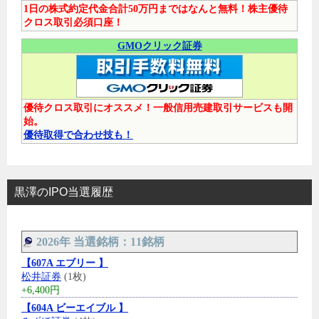
1日の株式約定代金合計50万円まではなんと無料！株主優待
クロス取引必須口座！
GMOクリック証券
優待クロス取引にオススメ！一般信用売建取引サービスも開
始。
優待取得で合わせ技も！
黒澤のIPO当選履歴
2026年 当選銘柄：11銘柄
【607A エブリー 】
松井証券
(1枚)
+6,400円
【604A ビーエイブル 】