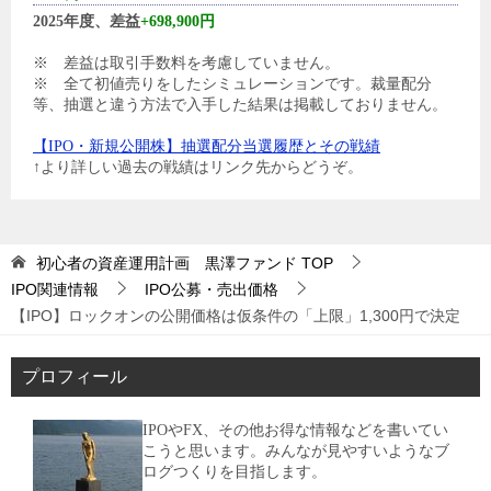
2025年度、差益
+698,900円
※ 差益は取引手数料を考慮していません。
※ 全て初値売りをしたシミュレーションです。裁量配分
等、抽選と違う方法で入手した結果は掲載しておりません。
【IPO・新規公開株】抽選配分当選履歴とその戦績
↑より詳しい過去の戦績はリンク先からどうぞ。
初心者の資産運用計画 黒澤ファンド
TOP
IPO関連情報
IPO公募・売出価格
【IPO】ロックオンの公開価格は仮条件の「上限」1,300円で決定
プロフィール
IPOやFX、その他お得な情報などを書いてい
こうと思います。みんなが見やすいようなブ
ログつくりを目指します。