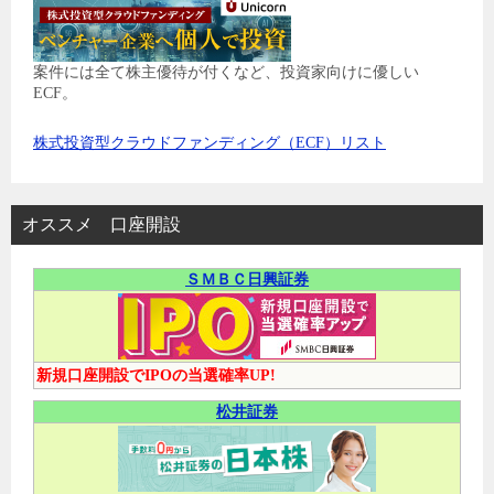
案件には全て株主優待が付くなど、投資家向けに優しい
ECF。
株式投資型クラウドファンディング（ECF）リスト
オススメ 口座開設
ＳＭＢＣ日興証券
新規口座開設でIPOの当選確率UP!
松井証券