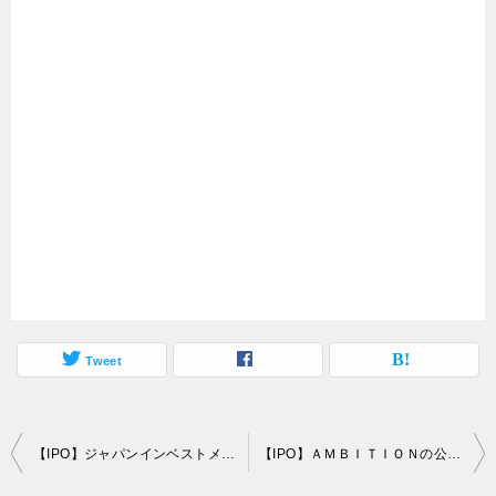
Tweet
投
【IPO】ジャパンインベストメントアドバイザーの公開価格は仮条件の「上限」2,550円で決定
【IPO】ＡＭＢＩＴＩＯＮの公開価格は仮条件の「上限」960円で決定
稿