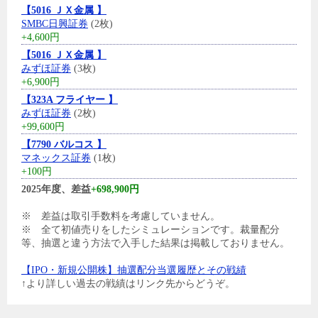
【5016 ＪＸ金属 】
SMBC日興証券
(2枚)
+4,600円
【5016 ＪＸ金属 】
みずほ証券
(3枚)
+6,900円
【323A フライヤー 】
みずほ証券
(2枚)
+99,600円
【7790 バルコス 】
マネックス証券
(1枚)
+100円
2025年度、差益
+698,900円
※ 差益は取引手数料を考慮していません。
※ 全て初値売りをしたシミュレーションです。裁量配分
等、抽選と違う方法で入手した結果は掲載しておりません。
【IPO・新規公開株】抽選配分当選履歴とその戦績
↑より詳しい過去の戦績はリンク先からどうぞ。