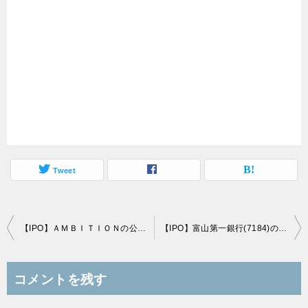
Tweet
投
【IPO】ＡＭＢＩＴＩＯＮの公開価格は仮条件の「上限」960円で決定
【IPO】富山第一銀行(7184)の公開価格は仮条件の「上限470円」で決定、さてどうなるか？
稿
ナ
コメントを残す
ビ