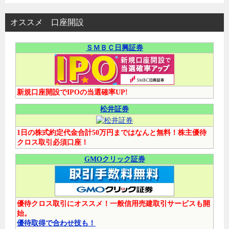
オススメ 口座開設
ＳＭＢＣ日興証券
新規口座開設でIPOの当選確率UP!
松井証券
1日の株式約定代金合計50万円まではなんと無料！株主優待
クロス取引必須口座！
GMOクリック証券
優待クロス取引にオススメ！一般信用売建取引サービスも開
始。
優待取得で合わせ技も！