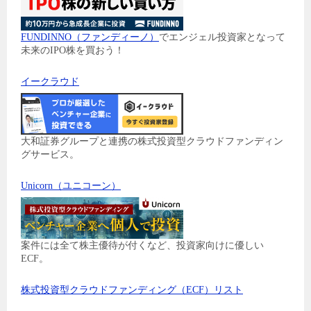
FUNDINNO（ファンディーノ）
でエンジェル投資家となって
未来のIPO株を買おう！
イークラウド
大和証券グループと連携の株式投資型クラウドファンディン
グサービス。
Unicorn（ユニコーン）
案件には全て株主優待が付くなど、投資家向けに優しい
ECF。
株式投資型クラウドファンディング（ECF）リスト